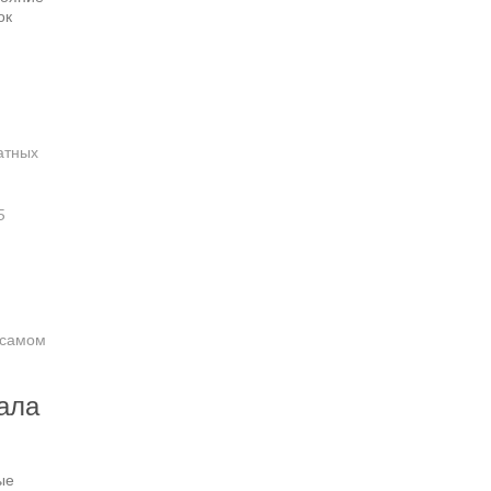
ок
атных
5
В самом
ала
ые