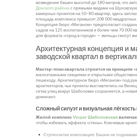
возведение башен высотой до 180 метров, что ав
Донского района
с прямыми видами на Шуховскую 
камерных проектов на 50–80 квартир, здесь запл
площадь комплекса превысит 208 000 квадратных 
Концепция бюро «Меганом» предполагает создание
садом на 125 воспитанников и более чем 70 000 
для формата «город в городе» — жильцы смогут жит
Архитектурная концепция и м
заводской квартал в вертикал
Мастер-план квартала строится на принципе «
малоэтажными секциями и открытыми обществен
пешеходу. Архитектурное бюро «Меганом» под ру
архитекторов, чьи проекты выставлялись на Вене
сетка улиц вокруг Шаболовки сохраняется, а новая
доминант.
Сложный силуэт и визуальная лёгкость
Жилой комплекс
Vesper Шаболовская
включае
чтобы избежать эффекта «стены». Ключевые архи
Ступенчатая композиция: Башни не поднимают