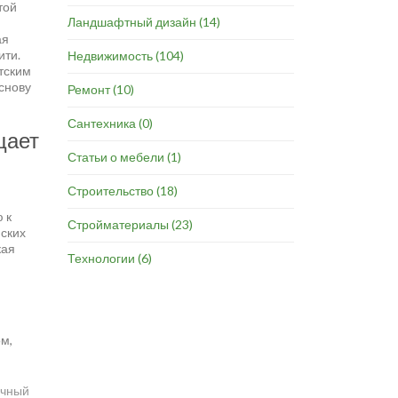
той
Ландшафтный дизайн
(14)
ая
ити.
Недвижимость
(104)
тским
снову
Ремонт
(10)
Сантехника
(0)
щает
Статьи о мебели
(1)
Строительство
(18)
 к
Стройматериалы
(23)
йских
кая
Технологии
(6)
м,
ичный