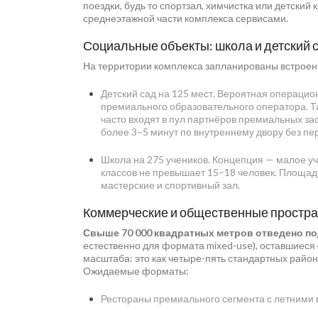
поездки, будь то спортзал, химчистка или детский
среднеэтажной части комплекса сервисами.
Социальные объекты: школа и детский 
На территории комплекса запланированы встрое
Детский сад на 125 мест. Вероятная операци
премиального образовательного оператора. Так
часто входят в пул партнёров премиальных за
более 3–5 минут по внутреннему двору без пе
Школа на 275 учеников. Концепция — малое у
классов не превышает 15–18 человек. Площад
мастерские и спортивный зал.
Коммерческие и общественные простра
Свыше 70 000 квадратных метров отведено по
естественно для формата mixed-use), оставшиеся 
масштаба: это как четыре-пять стандартных район
Ожидаемые форматы:
Рестораны премиального сегмента с летними 