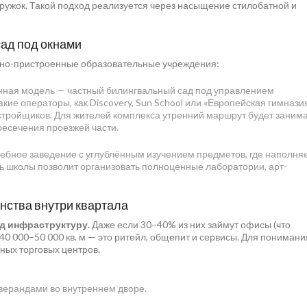
 кружок. Такой подход реализуется через насыщение стилобатной и
сад под окнами
нно-пристроенные образовательные учреждения:
онная модель — частный билингвальный сад под управлением
ие операторы, как Discovery, Sun School или «Европейская гимназия
стройщиков. Для жителей комплекса утренний маршрут будет занима
ресечения проезжей части.
чебное заведение с углублённым изучением предметов, где наполня
ь школы позволит организовать полноценные лаборатории, арт-
нства внутри квартала
д инфраструктуру.
Даже если 30–40% из них займут офисы (что
40 000–50 000 кв. м — это ритейл, общепит и сервисы. Для понимани
ных торговых центров.
верандами во внутреннем дворе.