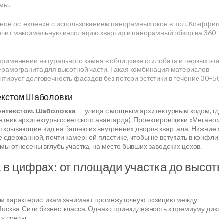
мы.
ное остекление с использованием панорамных окон в пол. Коэффи
ечит максимальную инсоляцию квартир и панорамный обзор на 360
применении натурального камня в облицовке стилобата и первых эт
рамогранита для высотной части. Такая комбинация материалов
тирует долговечность фасадов без потери эстетики в течение 30–50
текстом Шаболовки
контекстом. Шаболовка
— улица с мощным архитектурным кодом, гд
тник архитектуры советского авангарда). Проектировщики «Мегано
открывающие вид на башню из внутренних дворов квартала. Нижние
сдержанной, почти камерной пластике, чтобы не вступать в конфлик
мы отнесены вглубь участка, на место бывших заводских цехов.
в цифрах: от площади участка до высот
ким характеристикам занимает промежуточную позицию между
осква-Сити бизнес-класса. Однако принадлежность к премиуму дик
у среды.