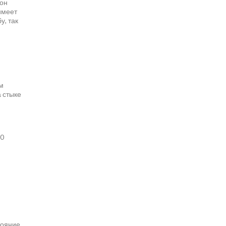
зон
имеет
у, так
м
 стыке
50
тояние