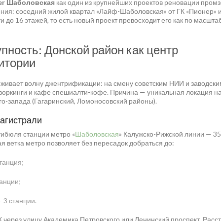
er Шаболовская
как один из крупнейших проектов реновации пром
нения: соседний жилой квартал «Лайф-Шаболовская» от ГК «Пионер» 
 до 16 этажей, то есть новый проект превосходит его как по масштаб
пность: Донской район как центр
итории
живает волну джентрификации: на смену советским НИИ и заводски
воркинги и кафе спешиалти-кофе. Причина — уникальная локация на
го-запада (Гагаринский, Ломоносовский районы).
магистрали
тибюля станции метро «
Шаболовская
» Калужско-Рижской линии — 3
я ветка метро позволяет без пересадок добраться до:
станция;
танции;
 3 станции.
К через улицу Академика Петровского или Ленинский проспект. Расс