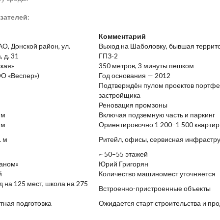
зателей:
Комментарий
О, Донской район, ул.
Выход на Шаболовку, бывшая террит
 д. 31
ГПЗ-2
кая»
350 метров, 3 минуты пешком
ОО «Веспер»)
Год основания — 2012
Подтверждён пулом проектов портф
застройщика
Реновация промзоны
 м
Включая подземную часть и паркинг
 м
Ориентировочно 1 200–1 500 квартир
. м
Ритейл, офисы, сервисная инфрастру
~ 50–55 этажей
аном»
Юрий Григорян
й
Количество машиномест уточняется
д на 125 мест, школа на 275
Встроенно-пристроенные объекты
тная подготовка
Ожидается старт строительства и пр