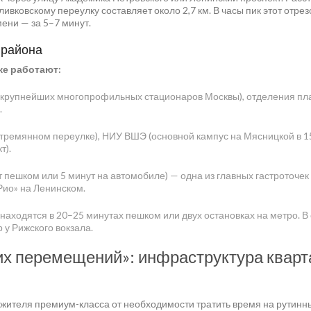
вковскому переулку составляет около 2,7 км. В часы пик этот отрез
ени — за 5–7 минут.
 района
же работают:
из крупнейших многопрофильных стационаров Москвы), отделения пл
.
Стремянном переулке), НИУ ВШЭ (основной кампус на Мясницкой в 1
т).
т пешком или 5 минут на автомобиле) — одна из главных гастроточек
Рио» на Ленинском.
 находятся в 20–25 минутах пешком или двух остановках на метро. 
 у Рижского вокзала.
х перемещений»: инфраструктура кварт
 жителя премиум-класса от необходимости тратить время на рутинн