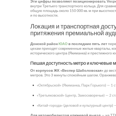
Эти цифры позволяют позиционировать Vesp
внутри Третьего транспортного кольца. Для срав
общую площадь около 150 000 кв. м при высотности
и по высотности.
Локация и транспортная досту
притяжения премиальной ауд
Донской район
ЮАО
в последние пять лет
пере
цехам приходят современные жилые кварталы, ко
исторического центра (Якиманка) и престижного ю
Пешая доступность метро и ключевые 
От корпусов ЖК «Веспер Шаболовская»
до вес
метров. Это 3 минуты спокойным шагом. Оранжева
«Октябрьской» (Якиманка, Парк Горького) — 1 
«Третьяковской» (центр, Замоскворечье) — 2 с
«Китай-города» (деловой и культурный центр) —
Для автомобилистов ключевой выезд
— на ТТ