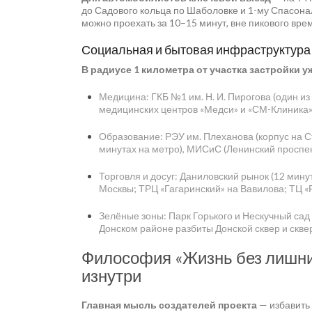
до Садового кольца по Шаболовке и 1-му Спасонали
можно проехать за 10–15 минут, вне пикового врем
Социальная и бытовая инфраструктура
В радиусе 1 километра от участка застройки у
Медицина: ГКБ №1 им. Н. И. Пирогова (один 
медицинских центров «Медси» и «СМ-Клиника»
Образование: РЭУ им. Плеханова (корпус на 
минутах на метро), МИСиС (Ленинский проспек
Торговля и досуг: Даниловский рынок (12 мину
Москвы; ТРЦ «Гагаринский» на Вавилова; ТЦ «
Зелёные зоны: Парк Горького и Нескучный сад
Донском районе разбиты Донской сквер и сквер
Философия «Жизнь без лишни
изнутри
Главная мысль создателей проекта
— избавить