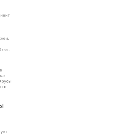
циент
ажей,
 лет.
е
ма»
 ярусы
т с
ы
тует