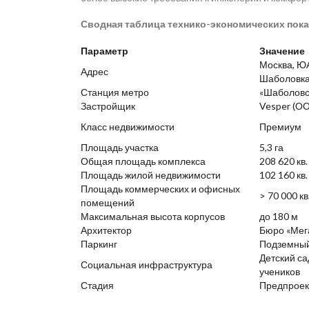
Сводная таблица технико-экономических пока
Параметр
Значение
Москва, ЮА
Адрес
Шаболовка,
Станция метро
«Шаболовс
Застройщик
Vesper (О
Класс недвижимости
Премиум
Площадь участка
5,3 га
Общая площадь комплекса
208 620 кв.
Площадь жилой недвижимости
102 160 кв.
Площадь коммерческих и офисных
> 70 000 кв
помещений
Максимальная высота корпусов
до 180 м
Архитектор
Бюро «Мег
Паркинг
Подземны
Детский са
Социальная инфраструктура
учеников
Стадия
Предпроек