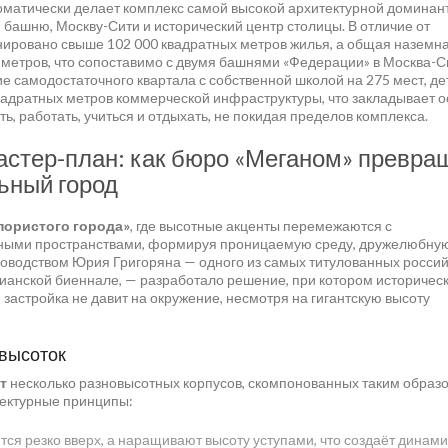
томатически делает комплекс самой высокой архитектурной доминан
башню, Москву-Сити и исторический центр столицы. В отличие от
анировано свыше 102 000 квадратных метров жилья, а общая наземн
метров, что сопоставимо с двумя башнями «Федерации» в Москва-С
 самодостаточного квартала с собственной школой на 275 мест, де
квадратных метров коммерческой инфраструктуры, что закладывает о
ь, работать, учиться и отдыхать, не покидая пределов комплекса.
астер-план: как бюро «Меганом» превра
ьный город
пористого города»
, где высотные акценты перемежаются с
ными пространствами, формируя проницаемую среду, дружелюбную
ководством Юрия Григоряна — одного из самых титулованных росси
цианской биеннале, — разработало решение, при котором историчес
 застройка не давит на окружение, несмотря на гигантскую высоту
 высоток
т
несколько разновысотных корпусов, скомпонованных таким образо
тектурные принципы:
ся резко вверх, а наращивают высоту уступами, что создаёт динам