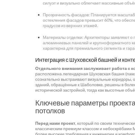
силуэт и визуально облегчает массивные объё
Прозрачность фасадов: Планируется масштаб
остекления фасадов превысит 60%, что обесп
градусов из верхних этажей.
Материалы отделки: Архитекторы заявляют о 
алюминиевых панелей и крупноформатного ке
характерна для премиального сегмента и гаран
Интеграция с Шуховской башней и кон
Отдельного внимания заслуживает работа с 
расположена легендарная Шуховская башня (памя
сознательно выстраивают визуальные коридоры, 
зданий, обращённые к Шаболовке, решены в более 
исторической застройкой, тогда как высотные объё
Ключевые параметры проекта 
потолков
Перед нами проект
, который по своим техничес
классическим премиум-классом и небоскрёбами М
более высокие требования к инженерии и комфорт