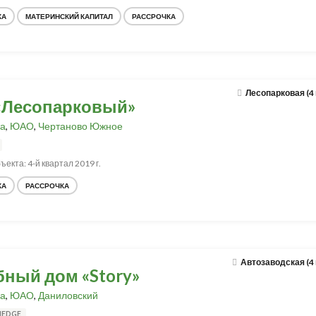
КА
МАТЕРИНСКИЙ КАПИТАЛ
РАССРОЧКА
Лесопарковая (4
«Лесопарковый»
а
,
ЮАО
,
Чертаново Южное
ъекта: 4-й квартал 2019 г.
КА
РАССРОЧКА
Автозаводская (4
бный дом «Story»
а
,
ЮАО
,
Даниловский
HEDGE