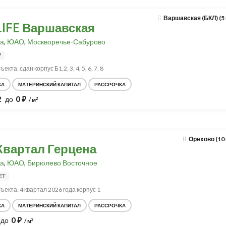
Варшавская (БКЛ) (5
LIFE Варшавская
а
,
ЮАО
,
Москворечье-Сабурово
Р
екта: сдан корпус Б1,2, 3, 4, 5, 6, 7, 8
КА
МАТЕРИНСКИЙ КАПИТАЛ
РАССРОЧКА
2
0
до
⃏
2
/ м
Орехово (10
Квартал Герцена
а
,
ЮАО
,
Бирюлево Восточное
ЕТ
ъекта: 4 квартал 2026 года корпус 1
КА
МАТЕРИНСКИЙ КАПИТАЛ
РАССРОЧКА
0
до
⃏
2
/ м