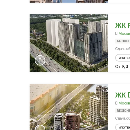
ЖК 
Москв
КОНЦЕР
Сдача объ
ИПОТЕ
9,3
От
ЖК D
Москв
REGION
Сдача об
ИПОТЕ