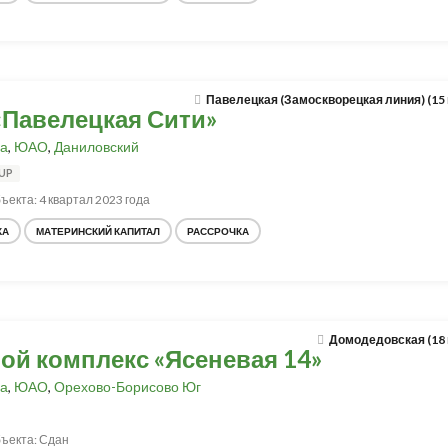
Павелецкая (Замоскворецкая линия) (15
«Павелецкая Сити»
а
,
ЮАО
,
Даниловский
UP
ъекта: 4 квартал 2023 года
КА
МАТЕРИНСКИЙ КАПИТАЛ
РАССРОЧКА
Домодедовская (18
ой комплекс «Ясеневая 14»
а
,
ЮАО
,
Орехово-Борисово Юг
ъекта: Сдан