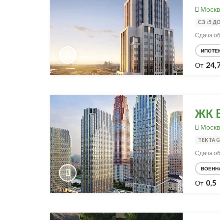
Москв
СЗ «5 
Сдача об
ИПОТЕ
24,
От
ЖК 
Москв
TEKTA 
Сдача объ
ВОЕНН
0,5
От