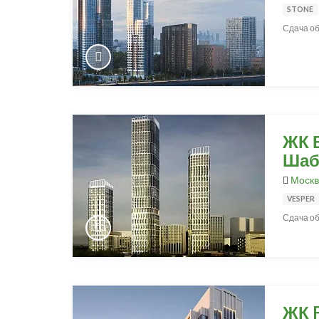
STONE
Сдача об
ЖК 
Шаб
Москв
VESPER
Сдача об
ЖК F