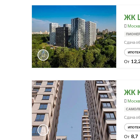
ЖК 
Москв
ПИОНЕ
Сдача объ
ИПОТЕ
12,
От
ЖК 
Москв
САМОЛ
Сдача об
ИПОТЕ
8,7
От