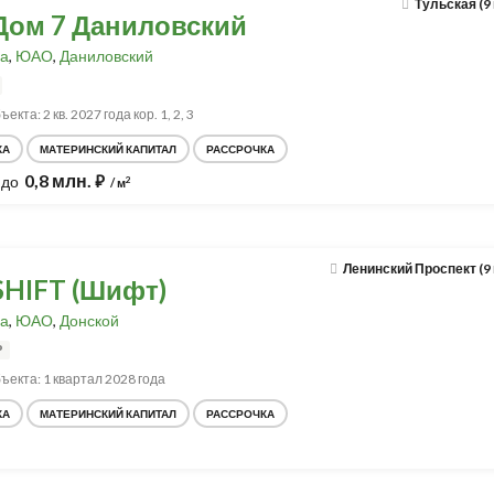
Тульская (9
Дом 7 Даниловский
а
,
ЮАО
,
Даниловский
екта: 2 кв. 2027 года кор. 1, 2, 3
КА
МАТЕРИНСКИЙ КАПИТАЛ
РАССРОЧКА
0,8 млн.
до
⃏
2
/ м
Ленинский Проспект (9
SHIFT (Шифт)
а
,
ЮАО
,
Донской
Р
ъекта: 1 квартал 2028 года
КА
МАТЕРИНСКИЙ КАПИТАЛ
РАССРОЧКА