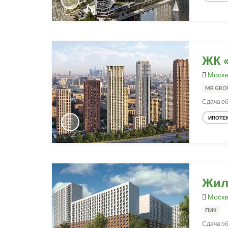
ЖК 
Москв
MR GRO
Сдача об
ИПОТЕ
Жил
Москв
ПИК
Сдача об