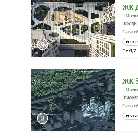
ЖК 
Москв
КОЛДИ
Сдача объ
ИПОТЕ
0,7
От
ЖК 
Москв
ПИОНЕ
Сдача об
ИПОТЕ