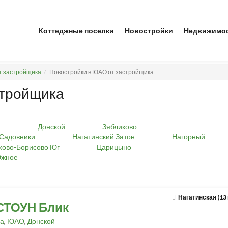
Коттеджные поселки
Новостройки
Недвижимо
т застройщика
Новостройки в ЮАО от застройщика
стройщика
й
Донской
Зябликово
-Садовники
Нагатинский Затон
Нагорный
хово-Борисово Юг
Царицыно
Южное
Нагатинская (13
СТОУН Блик
а
,
ЮАО
,
Донской