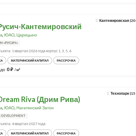
Кантемировская (20
Русич-Кантемировский
а
,
ЮАО
,
Царицыно
Н «РУСИЧ»
екта: 1 квартал 2026 года корпус 1, 3, 5, 6
КА
МАТЕРИНСКИЙ КАПИТАЛ
РАССРОЧКА
0
до
⃏
2
/ м
Технопарк (15
ream Riva (Дрим Рива)
а
,
ЮАО
,
Нагатинский Затон
S DEVELOPMENT
ъекта: 4 квартал 2027 года
КА
МАТЕРИНСКИЙ КАПИТАЛ
РАССРОЧКА