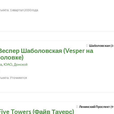
ъекта: 1 квартал 2030 года
Шаболовская (3
Веспер Шаболовская (Vesper на
оловке)
а
,
ЮАО
,
Донской
ъекта: Уточняется
Ленинский Проспект (9
ive Towers (Файв Тауерс)