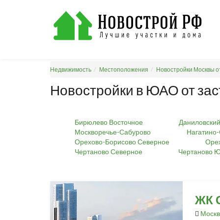
Недвижимость
Местоположения
Новостройки Москвы о
Новостройки в ЮАО от за
Бирюлево Восточное
Даниловски
Москворечье-Сабурово
Нагатино
Орехово-Борисово Северное
Оре
Чертаново Северное
Чертаново 
ЖК 
Москв