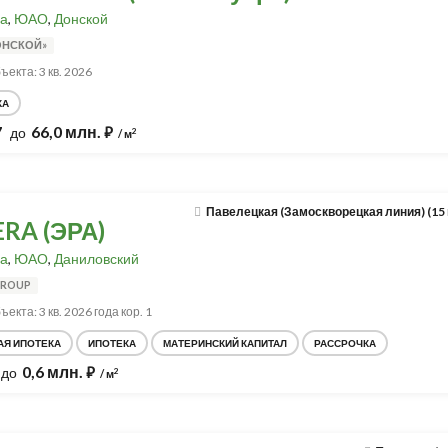
а
,
ЮАО
,
Донской
ДОНСКОЙ»
ъекта: 3 кв. 2026
КА
7
66,0 млн.
до
⃏
2
/ м
Павелецкая (Замоскворецкая линия) (15
ERA (ЭРА)
а
,
ЮАО
,
Даниловский
GROUP
екта: 3 кв. 2026 года кор. 1
АЯ ИПОТЕКА
ИПОТЕКА
МАТЕРИНСКИЙ КАПИТАЛ
РАССРОЧКА
0,6 млн.
до
⃏
2
/ м