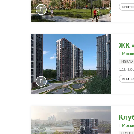
ИПОТЕ
ЖК 
Москв
INGRAD
Сдача об
ИПОТЕ
Клу
Москв
STONE 