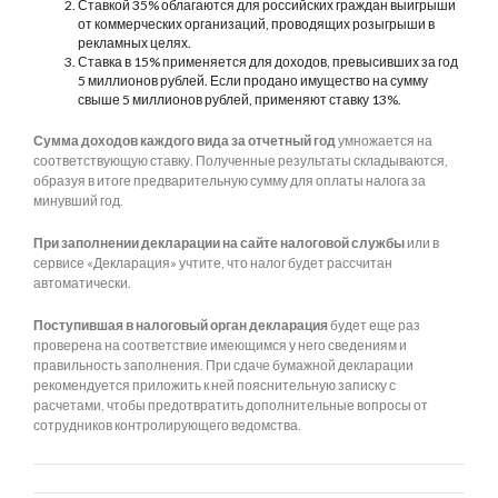
Ставкой 35% облагаются для российских граждан выигрыши
от коммерческих организаций, проводящих розыгрыши в
рекламных целях.
Ставка в 15% применяется для доходов, превысивших за год
5 миллионов рублей. Если продано имущество на сумму
свыше 5 миллионов рублей, применяют ставку 13%.
Сумма доходов каждого вида за отчетный год
умножается на
соответствующую ставку. Полученные результаты складываются,
образуя в итоге предварительную сумму для оплаты налога за
минувший год.
При заполнении декларации на сайте налоговой службы
или в
сервисе «Декларация» учтите, что налог будет рассчитан
автоматически.
Поступившая в налоговый орган декларация
будет еще раз
проверена на соответствие имеющимся у него сведениям и
правильность заполнения. При сдаче бумажной декларации
рекомендуется приложить к ней пояснительную записку с
расчетами, чтобы предотвратить дополнительные вопросы от
сотрудников контролирующего ведомства.