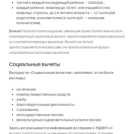
третий и каждый последующий ребенок — 3000 руб.;
каждый ребенок–инвалид до 18 лет, или учащийся очно
инвалид I, II группы, до 24-летнего возраста — 12 тысяч руб.
родителям, усыновителям (6 тысяч руб. — опекунам,
попечителям).
Важно!
Налогоплательщикам, имеющим право более чем на один
стандартный налоговый вычет, предоставляется максимальный
из соответствующих вычетов. Вычет на детей
предоставляется независимо от предоставления других
стандартных налоговых вычетов.
Социальные вычеты
Вкладку по «Социальным вычетам» заполняют, если были
расходы:
на лечение;
покупку лекарственных средств;
учебу;
благотворительную деятельность;
страхование;
негосударственные пенсии;
физкультурные оздоровительные услуги и прочее.
Здесь же указывается информация из справки 2-НДФЛ
(её
выдает работодатель) и сведения об организациях, услугами