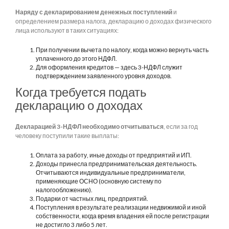
Наряду с декларированием денежных поступлений
и
определением размера налога, декларацию о доходах физического
лица используют в таких ситуациях:
При получении вычета по налогу, когда можно вернуть часть
уплаченного до этого НДФЛ.
Для оформления кредитов — здесь 3-НДФЛ служит
подтверждением заявленного уровня доходов.
Когда требуется подать
декларацию о доходах
Декларацией 3-НДФЛ необходимо отчитываться
, если за год
человеку поступили такие выплаты:
Оплата за работу, иные доходы от предприятий и ИП.
Доходы принесла предпринимательская деятельность.
Отчитываются индивидуальные предприниматели,
применяющие ОСНО (основную систему по
налогообложению).
Подарки от частных лиц, предприятий.
Поступления в результате реализации недвижимой и иной
собственности, когда время владения ей после регистрации
не достигло 3 либо 5 лет.