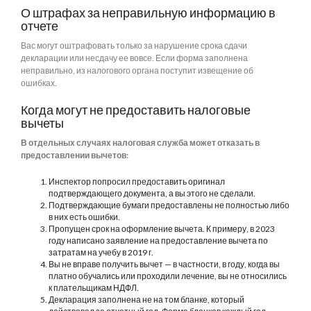
О штрафах за неправильную информацию в
отчете
Вас могут оштрафовать только за нарушение срока сдачи
декларации или несдачу ее вовсе. Если форма заполнена
неправильно, из налогового органа поступит извещение об
ошибках.
Когда могут не предоставить налоговые
вычеты
В отдельных случаях налоговая служба может отказать в
предоставлении вычетов:
Инспектор попросил предоставить оригинал
подтверждающего документа, а вы этого не сделали.
Подтверждающие бумаги предоставлены не полностью либо
в них есть ошибки.
Пропущен срок на оформление вычета. К примеру, в 2023
году написано заявление на предоставление вычета по
затратам на учебу в 2019 г.
Вы не вправе получить вычет — в частности, в году, когда вы
платно обучались или проходили лечение, вы не относились
к плательщикам НДФЛ.
Декларация заполнена не на том бланке, который