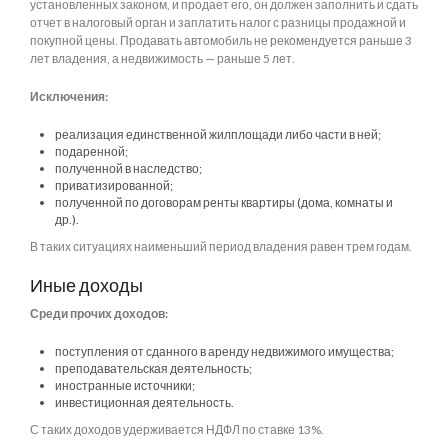
установленных законом, и продает его, он должен заполнить и сдать
отчет в налоговый орган и заплатить налог с разницы продажной и
покупной цены. Продавать автомобиль не рекомендуется раньше 3
лет владения, а недвижимость — раньше 5 лет.
Исключения:
реализация единственной жилплощади либо части в ней;
подаренной;
полученной в наследство;
приватизированной;
полученной по договорам ренты квартиры (дома, комнаты и
др.).
В таких ситуациях наименьший период владения равен трем годам.
Иные доходы
Среди прочих доходов:
поступления от сданного в аренду недвижимого имущества;
преподавательская деятельность;
иностранные источники;
инвестиционная деятельность.
С таких доходов удерживается НДФЛ по ставке 13%.