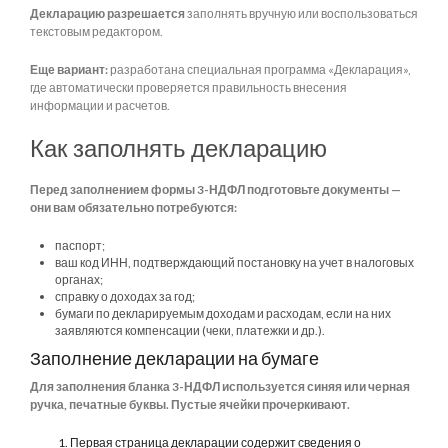
Декларацию разрешается
заполнять вручную или воспользоваться
текстовым редактором.
Еще вариант:
разработана специальная программа «Декларация»,
где автоматически проверяется правильность внесения
информации и расчетов.
Как заполнять декларацию
Перед заполнением формы 3-НДФЛ подготовьте документы —
они вам обязательно потребуются:
паспорт;
ваш код ИНН, подтверждающий постановку на учет в налоговых
органах;
справку о доходах за год;
бумаги по декларируемым доходам и расходам, если на них
заявляются компенсации (чеки, платежки и др.).
Заполнение декларации на бумаге
Для заполнения бланка 3-НДФЛ используется синяя или черная
ручка, печатные буквы. Пустые ячейки прочеркивают.
Первая страница декларации содержит сведения о