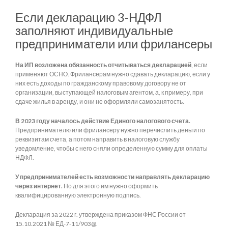
Если декларацию 3-НДФЛ
заполняют индивидуальные
предприниматели или фрилансеры
На ИП возложена обязанность отчитываться декларацией
, если
применяют ОСНО. Фрилансерам нужно сдавать декларацию, если у
них есть доходы по гражданскому правовому договору не от
организации, выступающей налоговым агентом, а, к примеру, при
сдаче жилья в аренду, и они не оформляли самозанятость.
В 2023 году началось действие Единого налогового счета.
Предпринимателю или фрилансеру нужно перечислить деньги по
реквизитам счета, а потом направить в налоговую службу
уведомление, чтобы с него сняли определенную сумму для оплаты
НДФЛ.
У предпринимателей есть возможности направлять декларацию
через интернет.
Но для этого им нужно оформить
квалифицированную электронную подпись.
Декларация за 2022 г. утверждена приказом ФНС России от
15.10.2021 № ЕД-7-11/903@.