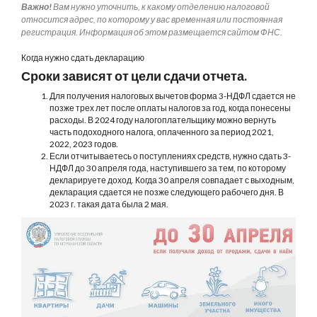
Важно!
Вам нужно уточнить, к какому отделению налоговой
относится адрес, по которому у вас временная или постоянная
регистрация. Информация об этом размещается сайтом ФНС.
Когда нужно сдать декларацию
Сроки зависят от цели сдачи отчета.
Для получения налоговых вычетов форма 3-НДФЛ сдается не
позже трех лет после оплаты налогов за год, когда понесены
расходы. В 2024 году налогоплательщику можно вернуть
часть подоходного налога, оплаченного за период 2021,
2022, 2023 годов.
Если отчитываетесь о поступлениях средств, нужно сдать 3-
НДФЛ до 30 апреля года, наступившего за тем, по которому
декларируете доход. Когда 30 апреля совпадает с выходным,
декларация сдается не позже следующего рабочего дня. В
2023 г. такая дата была 2 мая.