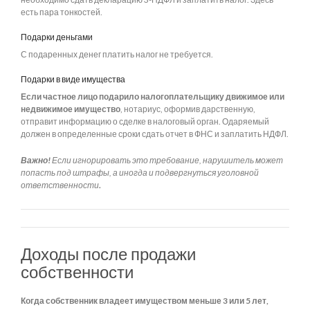
есть пара тонкостей.
Подарки деньгами
С подаренных денег платить налог не требуется.
Подарки в виде имущества
Если частное лицо подарило налогоплательщику движимое или
недвижимое имущество
, нотариус, оформив дарственную,
отправит информацию о сделке в налоговый орган. Одаряемый
должен в определенные сроки сдать отчет в ФНС и заплатить НДФЛ.
Важно!
Если игнорировать это требование, нарушитель может
попасть под штрафы, а иногда и подвергнуться уголовной
ответственности
.
Доходы после продажи
собственности
Когда собственник владеет имуществом меньше 3 или 5 лет,