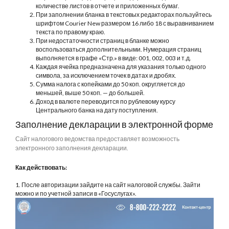
количестве листов в отчете и приложенных бумаг.
При заполнении бланка в текстовых редакторах пользуйтесь
шрифтом Courier New размером 16 либо 18 с выравниванием
текста по правому краю.
При недостаточности страниц в бланке можно
воспользоваться дополнительными. Нумерация страниц
выполняется в графе «Стр.» в виде: 001, 002, 003 и т.д.
Каждая ячейка предназначена для указания только одного
символа, за исключением точек в датах и дробях.
Сумма налога с копейками до 50 коп. округляется до
меньшей, выше 50 коп. — до большей.
Доход в валюте переводится по рублевому курсу
Центрального банка на дату поступления.
Заполнение декларации в электронной форме
Сайт налогового ведомства предоставляет возможность
электронного заполнения декларации.
Как действовать:
1. После авторизации зайдите на сайт налоговой службы. Зайти
можно и по учетной записи в «Госуслугах».