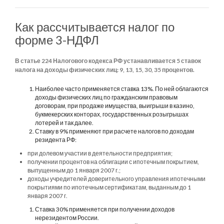
Как рассчитывается налог по
форме 3-НДФЛ
В статье 224 Налогового кодекса РФ устанавливается 5 ставок
налога на доходы физических лиц: 9, 13, 15, 30, 35 процентов.
Наиболее часто применяется ставка 13%. По ней облагаются
доходы физических лиц по гражданским правовым
договорам, при продаже имущества, выигрыши в казино,
букмекерских конторах, государственных розыгрышах
лотерей и так далее.
Ставку в 9% применяют при расчете налогов по доходам
резидента РФ:
при долевом участии в деятельности предприятия;
получении процентов на облигации с ипотечным покрытием,
выпущенным до 1 января 2007 г.;
доходы учредителей доверительного управления ипотечными
покрытиями по ипотечным сертификатам, выданным до 1
января 2007 г.
Ставка 30% применяется при получении доходов
нерезидентом России.