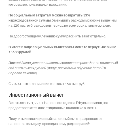
которых воспользовался гражданин.
По социальным затратам можно возвратить 13%
израсходованной суммы.
Уменьшить расходы можно не выше чем
на 120 тыс. руб. за годовой период по всем социальным скидкам.
По дорогостоящему лечению сумму рассчитывают отдельно.
В итоге в виде социальных вычетов вы можете вернуть не выше
15600 рублей.
Важно!
Закон устанавливает ограничение расходов за налоговый
год в 120 тысяч рублей (минус расходы на обучение детей и
дорогое лечение).
С 2024 г. это ограничение составит 150 тыс. руб.
Инвестиционный вычет
В статьях 219.1, 221.1 Налогового кодекса РФ установлено, как
предоставляются инвестиционные налоговые вычеты.
Получить инвестиционный налоговый вычет разрешается
налогоплательщику, проводившему ряд операций: