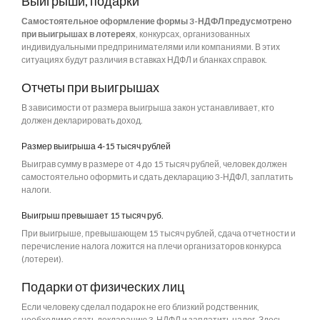
Выигрыши, подарки
Самостоятельное оформление формы 3-НДФЛ предусмотрено
при выигрышах в лотереях
, конкурсах, организованных
индивидуальными предпринимателями или компаниями. В этих
ситуациях будут различия в ставках НДФЛ и бланках справок.
Отчеты при выигрышах
В зависимости от размера выигрыша закон устанавливает, кто
должен декларировать доход.
Размер выигрыша 4-15 тысяч рублей
Выиграв сумму в размере от 4 до 15 тысяч рублей, человек должен
самостоятельно оформить и сдать декларацию 3-НДФЛ, заплатить
налоги.
Выигрыш превышает 15 тысяч руб.
При выигрыше, превышающем 15 тысяч рублей, сдача отчетности и
перечисление налога ложится на плечи организаторов конкурса
(лотереи).
Подарки от физических лиц
Если человеку сделал подарок не его близкий родственник,
необходимо сдать декларацию 3-НДФЛ и заплатить налог. Здесь