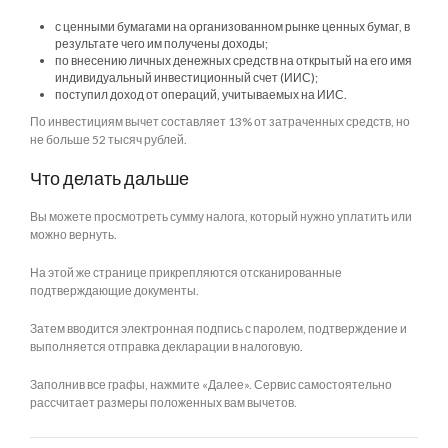
с ценными бумагами на организованном рынке ценных бумаг, в
результате чего им получены доходы;
по внесению личных денежных средств на открытый на его имя
индивидуальный инвестиционный счет (ИИС);
поступил доход от операций, учитываемых на ИИС.
По инвестициям вычет составляет 13% от затраченных средств, но
не больше 52 тысяч рублей.
Что делать дальше
Вы можете просмотреть сумму налога, который нужно уплатить или
можно вернуть.
На этой же странице прикрепляются отсканированные
подтверждающие документы.
Затем вводится электронная подпись с паролем, подтверждение и
выполняется отправка декларации в налоговую.
Заполнив все графы, нажмите «Далее». Сервис самостоятельно
рассчитает размеры положенных вам вычетов.