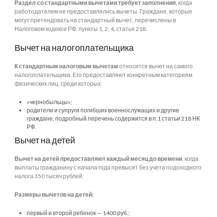
Раздел со стандартными вычетами требует заполнения
, когда
работодателем не предоставлялись вычеты. Граждане, которые
могут претендовать на стандартный вычет, перечислены в
Налоговом кодексе РФ, пункты 1, 2, 4, статья 218.
Вычет на налогоплательщика
К стандартным налоговым вычетам
относится вычет на самого
налогоплательщика. Его предоставляют конкретным категориям
физических лиц, среди которых:
«чернобыльцы»;
родители и супруги погибших военнослужащих и другие
граждане, подробный перечень содержится в п.1 статьи 218 НК
РФ.
Вычет на детей
Вычет на детей предоставляют каждый месяц до времени
, когда
выплаты гражданину с начала года превысят без учета подоходного
налога 350 тысяч рублей.
Размеры вычетов на детей:
первый и второй ребенок — 1400 руб.;