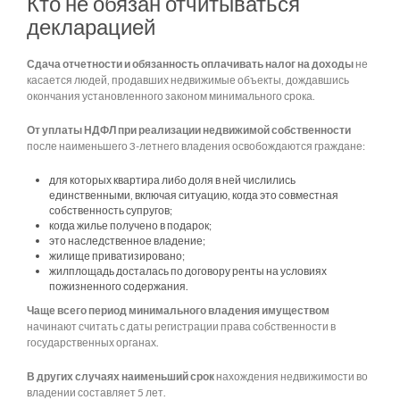
Кто не обязан отчитываться
декларацией
Сдача отчетности и обязанность оплачивать налог на доходы
не
касается людей, продавших недвижимые объекты, дождавшись
окончания установленного законом минимального срока.
От уплаты НДФЛ при реализации недвижимой собственности
после наименьшего 3-летнего владения освобождаются граждане:
для которых квартира либо доля в ней числились
единственными, включая ситуацию, когда это совместная
собственность супругов;
когда жилье получено в подарок;
это наследственное владение;
жилище приватизировано;
жилплощадь досталась по договору ренты на условиях
пожизненного содержания.
Чаще всего период минимального владения имуществом
начинают считать с даты регистрации права собственности в
государственных органах.
В других случаях наименьший срок
нахождения недвижимости во
владении составляет 5 лет.