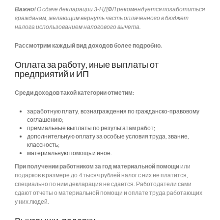
Важно!
О сдаче декларации 3-НДФЛ рекомендуется позаботиться
гражданам, желающим вернуть часть оплаченного в бюджет
налога использованием налогового вычета.
Рассмотрим каждый вид доходов более подробно.
Оплата за работу, иные выплаты от
предприятий и ИП
Среди доходов такой категории отметим:
заработную плату, вознаграждения по гражданско-правовому
соглашению;
премиальные выплаты по результатам работ;
дополнительную оплату за особые условия труда, звание,
классность;
материальную помощь и иное.
При получении работником за год материальной помощи
или
подарков в размере до 4 тысяч рублей налог с них не платится,
специально по ним декларация не сдается. Работодатели сами
сдают отчеты о материальной помощи и оплате труда работающих
у них людей.