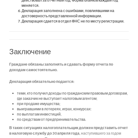
действовал за отчетный год. Форма бланков каждый год
меняется.
Декларация заполнена с ошибками, повлиявшими на
достоверность представленной информации.
Декларация сдается в отдел ФНС не по месту регистрации.
Заключение
Граждане обязаны заполнять и сдавать форму отчета по
доходам самостоятельно.
Декларация обязательно подается:
теми, кто получил доходы по гражданским правовым договорам,
где заказчик не выступает налоговым агентом;
при продаже имущества;
выигравшими в лотереях, играх, конкурсах:
по выплатам инвестиций,
по средствам от предпринимательства.
В таких ситуациях налогоплательщик должен представить отчет
в налоговую службу до 30 апреля года,
наступившего за годом