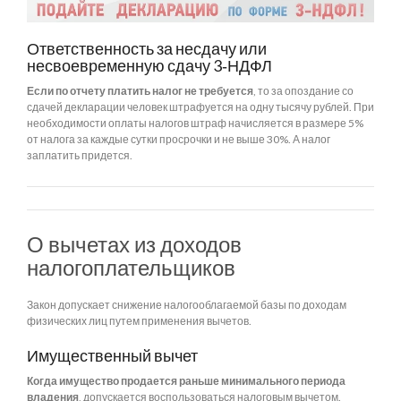
Ответственность за несдачу или
несвоевременную сдачу 3‑НДФЛ
Если по отчету платить налог не требуется
, то за опоздание со
сдачей декларации человек штрафуется на одну тысячу рублей. При
необходимости оплаты налогов штраф начисляется в размере 5%
от налога за каждые сутки просрочки и не выше 30%. А налог
заплатить придется.
О вычетах из доходов
налогоплательщиков
Закон допускает снижение налогооблагаемой базы по доходам
физических лиц путем применения вычетов.
Имущественный вычет
Когда имущество продается раньше минимального периода
владения
, допускается воспользоваться налоговым вычетом.