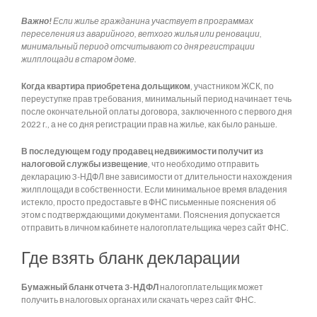
Важно!
Если жилье гражданина участвует в программах
переселения из аварийного, ветхого жилья или реновации,
минимальный период отсчитывают со дня регистрации
жилплощади в старом доме.
Когда квартира приобретена дольщиком
, участником ЖСК, по
переуступке прав требования, минимальный период начинает течь
после окончательной оплаты договора, заключенного с первого дня
2022 г., а не со дня регистрации прав на жилье, как было раньше.
В последующем году продавец недвижимости получит из
налоговой службы извещение
, что необходимо отправить
декларацию 3-НДФЛ вне зависимости от длительности нахождения
жилплощади в собственности. Если минимальное время владения
истекло, просто предоставьте в ФНС письменные пояснения об
этом с подтверждающими документами. Пояснения допускается
отправить в личном кабинете налогоплательщика через сайт ФНС.
Где взять бланк декларации
Бумажный бланк отчета 3-НДФЛ
налогоплательщик может
получить в налоговых органах или скачать через сайт ФНС.