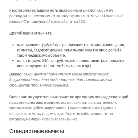
У налогоплательщика есть право снизить налог на сумму
расходов
, понесенных им на покупку жилья, отмечает Налоговый
кодекс РФ в подпункте 2 пункта 2 статьи 220.
Другой вариант вычета:
один миллион рублей при реализации квартиры, жилого дома,
комнаты, садового домика, земельного участка либо долей в
таком недвижимом объекте;
вычет в сумме 250 тыс. руб. может предоставляться продавцу
иного имущества (автомобиль, гараж и др.).
Важно!
Такой вычет применяется, когда отсутствуют
документы для подтверждения расходов, вычитаемых из
стоимости проданного объекта.
Внесение имущественных вычетов при оформлении деклараций
на сайте налогового ведомства
происходит автоматически с
учетом имеющейся информации. Налогоплательщик должен
поставить отметку рядом с тем объектом собственности, по
которому намерен использовать вычет.
Стандартные вычеты