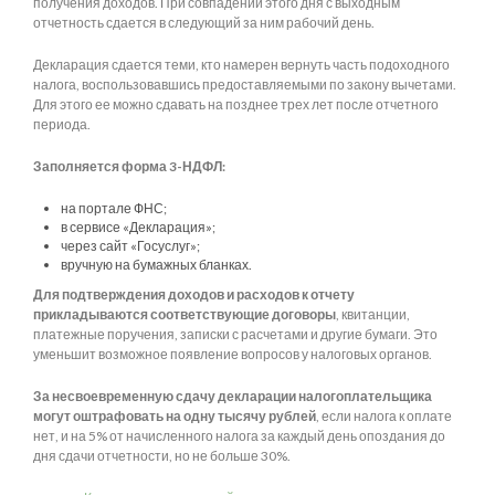
получения доходов. При совпадении этого дня с выходным
отчетность сдается в следующий за ним рабочий день.
Декларация сдается теми, кто намерен вернуть часть подоходного
налога, воспользовавшись предоставляемыми по закону вычетами.
Для этого ее можно сдавать на позднее трех лет после отчетного
периода.
Заполняется форма 3-НДФЛ:
на портале ФНС;
в сервисе «Декларация»;
через сайт «Госуслуг»;
вручную на бумажных бланках.
Для подтверждения доходов и расходов к отчету
прикладываются соответствующие договоры
, квитанции,
платежные поручения, записки с расчетами и другие бумаги. Это
уменьшит возможное появление вопросов у налоговых органов.
За несвоевременную сдачу декларации налогоплательщика
могут оштрафовать на одну тысячу рублей
, если налога к оплате
нет, и на 5% от начисленного налога за каждый день опоздания до
дня сдачи отчетности, но не больше 30%.