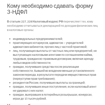
Кому необходимо сдавать форму
3-НДФЛ
В статьях 227, 228 Налоговый кодекс РФ
перечисляет тех, кому
необходимо отчитываться декларацией по доходам физических лиц
в налоговые органы:
индивидуальных предпринимателей;
практикующих нотариусов, адвокатов — учредителей
адвокатских кабинетов, прочих лиц с частной практикой;
лиц, получающих выплаты от частных лиц или предприятий, не
выступающих налоговыми агентами по соглашениям найма,
трудовым, гражданско-правовым договорам, включая аренду
любых видов собственности;
граждан, получивших средства после реализации
собственности, бывшей во владении меньше установленного
законом периода, в результате передачи имущественных прав
(переуступки прав требования);
резидентов России, получивших выплаты за границей;
граждан, получивших иные поступления, если налоговый агент
не удержал с них налог;
граждан, выигравших в лотерейных розыгрышах, конкурсах,
играх до 15 тысяч рублей.