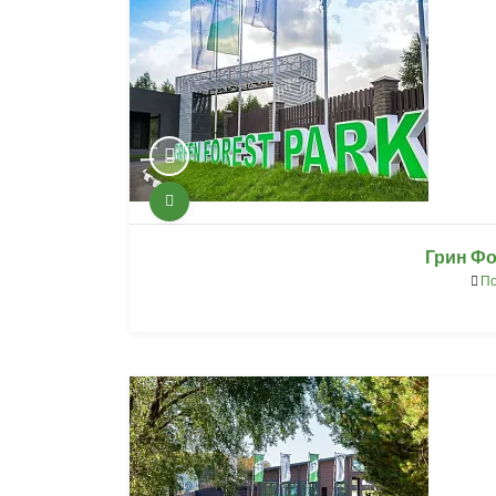
Грин Фо
По