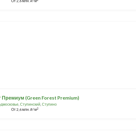
От
2,6 млн.
/ м
⃏
 Премиум (Green Forest Premium)
дмосковье
,
Ступинский
,
Ступино
2
От
2,6 млн.
/ м
⃏