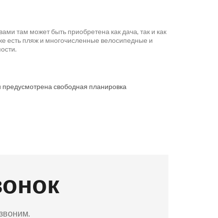
ами там может быть приобретена как дача, так и как
кже есть пляж и многочисленные велосипедные и
ости.
и предусмотрена свободная планировка
вонок
езвоним.