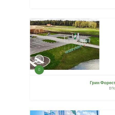
Грин Форест
По