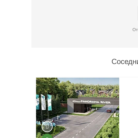
От
Соседн