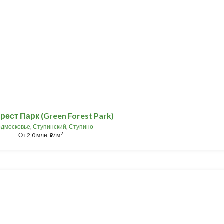
рест Парк (Green Forest Park)
дмосковье
,
Ступинский
,
Ступино
2
От
2,0 млн.
/ м
⃏