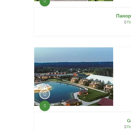
Панора
По
G
По