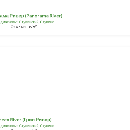
ма Ривер (Panorama River)
дмосковье
,
Ступинский
,
Ступино
2
От
4,5 млн.
/ м
⃏
reen River (Грин Ривер)
дмосковье
,
Ступинский
,
Ступино
2