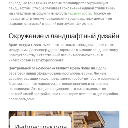
природные тона камня), которые гармонируют с окружающим
ландшафтом. Это обеспечивает сохранение единой стилистики и,
как следствие, высокую ликвидность
недвижимости
. Поселок не
превратится в «лоскутное одеяло» из разномастных домов — он
сохранит статусный внешний вид спустя 10 и 20 лет.
Окружение и ландшафтный дизайн
Архитектура Green River
— это не только стены домов, но и то, что
между ними. Девелопер уделил огромное внимание ландшафтному
благоустройству. Естественный лесной массив сохранен и
интегрирован в структуру поселка.
Центральной осью поселка является река Лопасня.
Вдоль
береговой линии сформированы прогулочные зоны. Лесные
дорожки, ведущие к воде, представляют собой не просто тропинки, а
благоустроенные маршруты для пеших прогулок и катания на
велосипедах. Это создает ощущение, что ты находишься не в
плотной жилой застройке, а на территории лесопарка, где случайно
появились дома.
Инфраструктура