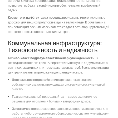
встречи. Система бронирования (или свободное пользование)
позволяет избежать конфликтов и обеспечивает комфортный
отдых.
Кроме того, на 40 гектарах поселка
проложены многочисленные
дорожки для пеших прогулок и езды на велосипеде. В сочетании с
прилегающим лесным массивом это создает сеть маршрутов общей
протяженностью в несколько километров.
Коммунальная инфраструктура:
Технологичность и надежность
Бизнес-класс подразумевает инженерную надежность.
В
коттеджном поселке Грин Ривер жителям не нужно задумываться о
септиках, скважинах или прокладке газовых труб. Все коммуникации
централизованы и проложены до границ участков.
Центральное водоснабжение:
артезианская вода из
собственных скважин, проходящая систему многоступенчатой
очистки.
Газ:
магистральный природный газ — самое экономичное
решение для отопления больших загородных домов.
Электричество:
зарезервированные мощности достаточны для
работы любого энергоемкого оборудования, систем «умный дом»