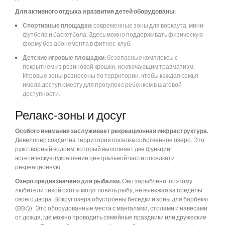
Для активного отдыха и развития детей оборудованы:
Спортивные площадки:
современные зоны для воркаута, мини-
футбола и баскетбола. Здесь можно поддерживать физическую
форму без абонемента в фитнес-клуб.
Детские игровые площадки:
безопасные комплексы с
покрытием из резиновой крошки, исключающим травматизм.
Игровые зоны разнесены по территории, чтобы каждая семья
имела доступ к месту для прогулок с ребенком в шаговой
доступности.
Релакс-зоны и досуг
Особого внимания заслуживает рекреационная инфраструктура.
Девелопер создал на территории поселка собственное озеро. Это
рукотворный водоем, который выполняет две функции:
эстетическую (украшение центральной части поселка) и
рекреационную.
Озеро предназначено для рыбалки.
Оно зарыблено, поэтому
любители тихой охоты могут ловить рыбу, не выезжая за пределы
своего двора. Вокруг озера обустроены беседки и зоны для барбекю
(BBQ) . Это оборудованные места с мангалами, столами и навесами
от дождя, где можно проводить семейные праздники или дружеские