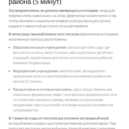
района (5 минут)
Загородная жизнь не должна превращаться в подвиг
, когда для
покупки хлеба нужно ехать за 20 км. Девелопер позаботился о том,
чтобы базовая и социальная инфраструктура была доступна в
радиусе 5-минутной доступности на автомобиле.
В непосредственной близости от поселка
(фактически в соседних
населенных пунктах) расположены:
Образовательные учреждения:
школы и детские сады, где
жители Green River могут получить места для своих детей без
очередей, характерных для более густонаселенных районов
ближнего Подмосковья.
Медицинские учреждения:
амбулатории, фельдшерско-
акушерские пункты и многопрофильные клиники в районном
центре (Ступино).
Продуктовые и сетевые магазины:
здесь представлены как
локальные фермерские лавки, так и крупные федеральные сети,
что позволяет выбирать между свежими натуральными
продуктами с местных хозяйств и привычным ассортиментом
супермаркетов.
В 7 минутах езды от поселка расположен загородный клуб
,
который можно назвать центром притяжения для всей округи. Там
работает ресторан авторской кухни, банный комплекс с купелями,