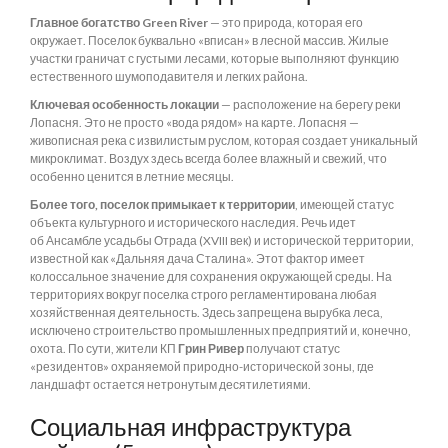
Главное богатство Green River
— это природа, которая его
окружает. Поселок буквально «вписан» в лесной массив. Жилые
участки граничат с густыми лесами, которые выполняют функцию
естественного шумоподавителя и легких района.
Ключевая особенность локации
— расположение на берегу реки
Лопасня. Это не просто «вода рядом» на карте. Лопасня —
живописная река с извилистым руслом, которая создает уникальный
микроклимат. Воздух здесь всегда более влажный и свежий, что
особенно ценится в летние месяцы.
Более того, поселок примыкает к территории
, имеющей статус
объекта культурного и исторического наследия. Речь идет
об Ансамбле усадьбы Отрада (XVIII век) и исторической территории,
известной как «Дальняя дача Сталина». Этот фактор имеет
колоссальное значение для сохранения окружающей среды. На
территориях вокруг поселка строго регламентирована любая
хозяйственная деятельность. Здесь запрещена вырубка леса,
исключено строительство промышленных предприятий и, конечно,
охота. По сути, жители КП
Грин Ривер
получают статус
«резидентов» охраняемой природно-исторической зоны, где
ландшафт остается нетронутым десятилетиями.
Социальная инфраструктура