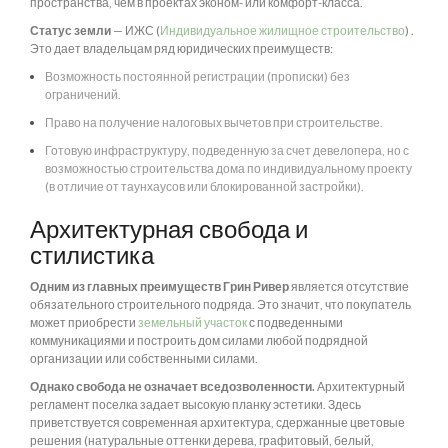
пространства, чем в проектах эконом- или комфорт-класса.
Статус земли
— ИЖС (
Индивидуальное жилищное строительство
) .
Это дает владельцам ряд юридических преимуществ:
Возможность постоянной регистрации (прописки) без
ограничений.
Право на получение налоговых вычетов при строительстве.
Готовую инфраструктуру, подведенную за счет девелопера, но с
возможностью строительства дома по индивидуальному проекту
(в отличие от таунхаусов или блокированной застройки).
Архитектурная свобода и
стилистика
Одним из главных преимуществ Грин Ривер
является отсутствие
обязательного строительного подряда. Это значит, что покупатель
может приобрести
земельный участок
с подведенными
коммуникациями и построить дом силами любой подрядной
организации или собственными силами.
Однако свобода не означает вседозволенности.
Архитектурный
регламент поселка задает высокую планку эстетики. Здесь
приветствуется современная архитектура, сдержанные цветовые
решения (натуральные оттенки дерева, графитовый, белый,