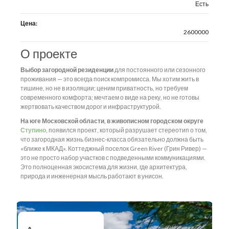
Есть
Цена:
2600000
О проекте
Выбор загородной резиденции
для постоянного или сезонного
проживания — это всегда поиск компромисса. Мы хотим жить в
тишине, но не в изоляции; ценим приватность, но требуем
современного комфорта; мечтаем о виде на реку, но не готовы
жертвовать качеством дорог и инфраструктурой.
На юге Московской области, в живописном городском округе
Ступино
, появился проект, который разрушает стереотип о том,
что загородная жизнь бизнес-класса обязательно должна быть
«ближе к МКАД». Коттеджный поселок Green River (Грин Ривер) —
это не просто набор участков с подведенными коммуникациями.
Это полноценная экосистема для жизни, где архитектура,
природа и инженерная мысль работают в унисон.