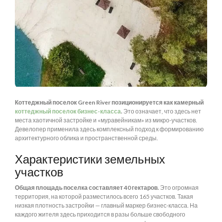
Коттеджный поселок Green River позиционируется как камерный
коттеджный поселок бизнес-класса
.
Это означает, что здесь нет
места хаотичной застройке и «муравейникам» из микро-участков.
Девелопер применила здесь комплексный подход к формированию
архитектурного облика и пространственной среды.
Характеристики земельных
участков
Общая площадь поселка составляет 40 гектаров.
Это огромная
территория, на которой разместилось всего 165 участков. Такая
низкая плотность застройки — главный маркер бизнес-класса. На
каждого жителя здесь приходится в разы больше свободного