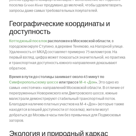
поселка Green River продумано до мелочей, чтобы удовлетворить
запросы даже самых требовательных покупателей.
Географические координаты и
доступность
Коттеджный поселок
расположен в Московской области
, в
городском округе Ступино, в деревне Теняково, на Нагорной улице.
Удаленность от МКАД составляет примерно 75 километров. На
первый взгляд, цифра может показаться значительной, но практика
и транспортная доступность южного направления доказывают
обратное.
Время в пути до столицы занимает около 45 минут по
Симферопольскому шоссе
или трассе
М-4 «Дон
».
Это одно из
самых «нестоячих» направлений Московской области. В отличие от
перегруженных Новорижского или Дмитровского шоссе, южные
магистрали демонстрируют стабильный транспортный поток.
Благодаря наличию платных участков на М-4 «Дон» (которые также
находятся в пешей доступности от поселка), жители могут
добраться до Москвы в часы пик без привычных для Подмосковья
заторов.
Экология и природный каркас