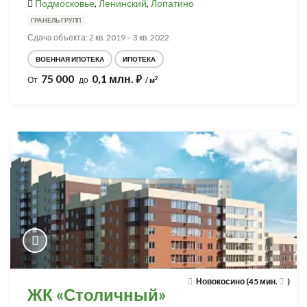
Подмосковье
,
Ленинский
,
Лопатино
ГРАНЕЛЬ ГРУПП
Сдача объекта: 2 кв. 2019 – 3 кв. 2022
ВОЕННАЯ ИПОТЕКА
ИПОТЕКА
75 000
0,1 млн.
⃏
2
От
до
/ м
Новокосино (45 мин.
)
ЖК «Столичный»