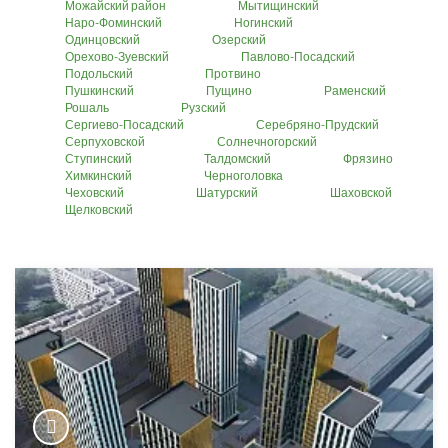
Можайский район
Мытищинский
Наро-Фоминский
Ногинский
Одинцовский
Озерский
Орехово-Зуевский
Павлово-Посадский
Подольский
Протвино
Пушкинский
Пущино
Раменский
Рошаль
Рузский
Сергиево-Посадский
Серебряно-Прудский
Серпуховской
Солнечногорский
Ступинский
Талдомский
Фрязино
Химкинский
Черноголовка
Чеховский
Шатурский
Шаховской
Щелковский