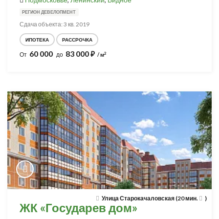
РЕГИОН ДЕВЕЛОПМЕНТ
Сдача объекта: 3 кв. 2019
ИПОТЕКА
РАССРОЧКА
60 000
83 000
⃏
2
От
до
/ м
Улица Старокачаловская (20 мин.
)
ЖК «Государев дом»