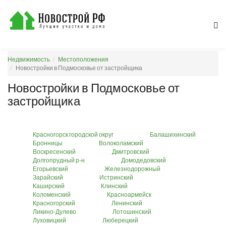
Недвижимость
Местоположения
Новостройки в Подмосковье от застройщика
Новостройки в Подмосковье от
застройщика
Красногорск городской округ
Балашихинский
Бронницы
Волоколамский
Воскресенский
Дмитровский
Долгопрудный р-н
Домодедовский
Егорьевский
Железнодорожный
Зарайский
Истринский
Каширский
Клинский
Коломенский
Красноармейск
Красногорский
Ленинский
Ликино-Дулево
Лотошинский
Луховицкий
Люберецкий