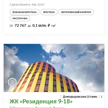
Сдача объекта: 4 кв. 2019
ВОЕННАЯ ИПОТЕКА
ИПОТЕКА
МАТЕРИНСКИЙ КАПИТАЛ
РАССРОЧКА
72 767
0,1 млн.
⃏
2
От
до
/ м
Домодедовская (23 мин.
)
ЖК «Резиденция 9-18»
Подмосковье
,
Ленинский
,
Видное