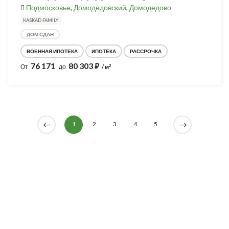
Подмосковье
,
Домодедовский
,
Домодедово
KASKAD FAMILY
ДОМ СДАН
ВОЕННАЯ ИПОТЕКА
ИПОТЕКА
РАССРОЧКА
76 171
80 303
⃏
2
От
до
/ м
1
2
3
4
5
Разработка и продвижение -
SeoZom
© 2026 novostroyrf.ru - Новостройки.
Любая информация, представленная на сайте, носит информационный
характер и не является публичной офертой, не является приглашением
делать оферты и не содержит существенных условий сделок,
заключаемых застройщиком. Описание объекта строительства и
инфраструктуры, представленное на сайте, является концепцией и
носит информационный характер. Раскрытие информации
застройщиком (в том числе размещение проектных деклараций и иных