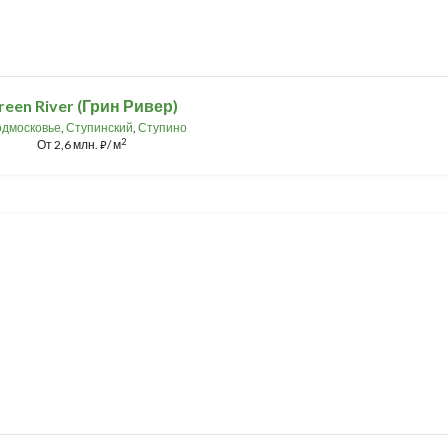
reen River (Грин Ривер)
дмосковье
,
Ступинский
,
Ступино
2
От
2,6 млн.
/ м
⃏