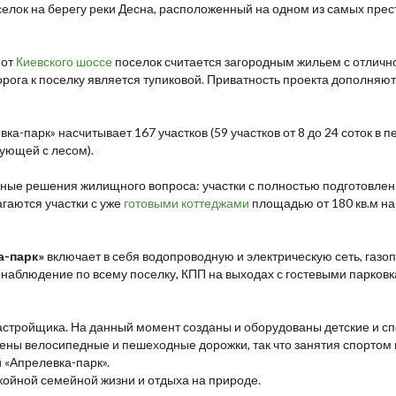
селок на берегу реки Десна, расположенный на одном из самых пр
 от
Киевского шоссе
поселок считается загородным жильем с отлично
ога к поселку является тупиковой. Приватность проекта дополняют 
ка-парк» насчитывает 167 участков (59 участков от 8 до 24 соток в 
вующей с лесом).
ные решения жилищного вопроса: участки с полностью подготовле
гаются участки с уже
готовыми коттеджами
площадью от 180 кв.м на у
а-парк»
включает в себя водопроводную и электрическую сеть, газо
наблюдение по всему поселку, КПП на выходах с гостевыми парков
астройщика. На данный момент созданы и оборудованы детские и сп
жены велосипедные и пешеходные дорожки, так что занятия спортом 
«Апрелевка-парк».
ойной семейной жизни и отдыха на природе.