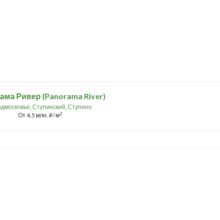
ма Ривер (Panorama River)
дмосковье
,
Ступинский
,
Ступино
2
От
4,5 млн.
/ м
⃏