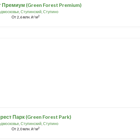
 Премиум (Green Forest Premium)
дмосковье
,
Ступинский
,
Ступино
2
От
2,6 млн.
/ м
⃏
рест Парк (Green Forest Park)
дмосковье
,
Ступинский
,
Ступино
2
От
2,0 млн.
/ м
⃏