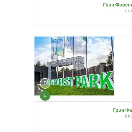
Грин Форест
По
Грин Фо
По