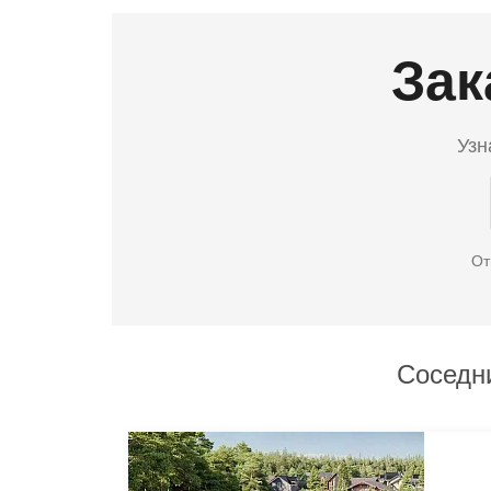
Зак
Узн
От
Соседн