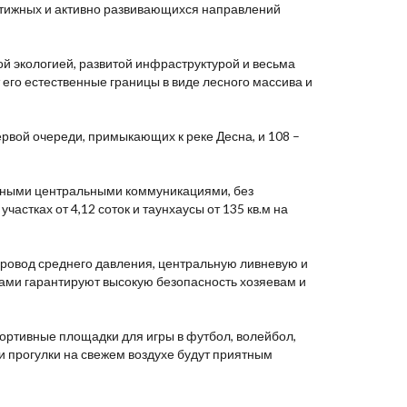
естижных и активно развивающихся направлений
й экологией, развитой инфраструктурой и весьма
его естественные границы в виде лесного массива и
первой очереди, примыкающих к реке Десна, и 108 –
нными центральными коммуникациями, без
частках от 4,12 соток и таунхаусы от 135 кв.м на
провод среднего давления, центральную ливневую и
ками гарантируют высокую безопасность хозяевам и
ортивные площадки для игры в футбол, волейбол,
и прогулки на свежем воздухе будут приятным