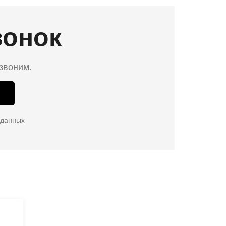
вонок
езвоним.
 данных