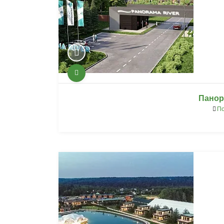
Панора
По