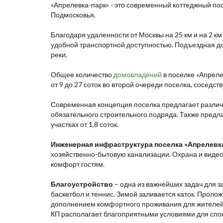
«Апрелевка-парк» - это современный коттеджный по
Подмосковья.
Благодаря удаленности от Москвы на 25 км и на 2 км
удобной транспортной доступностью. Подъездная дор
реки.
Общее количество
домовладений
в поселке «Апрелев
от 9 до 27 соток во второй очереди поселка, соседст
Современная концепция поселка предлагает различ
обязательного строительного подряда. Также предла
участках от 1,8 соток.
Инженерная инфраструктура поселка «Апрелевк
хозяйственно-бытовую канализации. Охрана и видео
комфорт гостям.
Благоустройство
– одна из важнейших задач для з
баскетбол и теннис. Зимой заливается каток. Проло
дополнением комфортного проживания для жителей 
КП располагает благоприятными условиями для спок