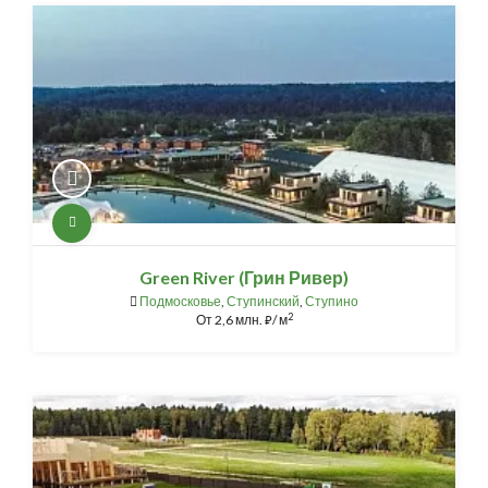
Green River (Грин Ривер)
Подмосковье
,
Ступинский
,
Ступино
2
От
2,6 млн.
/ м
⃏