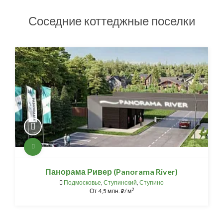
Соседние коттеджные поселки
Панорама Ривер (Panorama River)
Подмосковье
,
Ступинский
,
Ступино
2
От
4,5 млн.
/ м
⃏