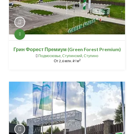
Грин Форест Премиум (Green Forest Premium)
Подмосковье
,
Ступинский
,
Ступино
2
От
2,6 млн.
/ м
⃏