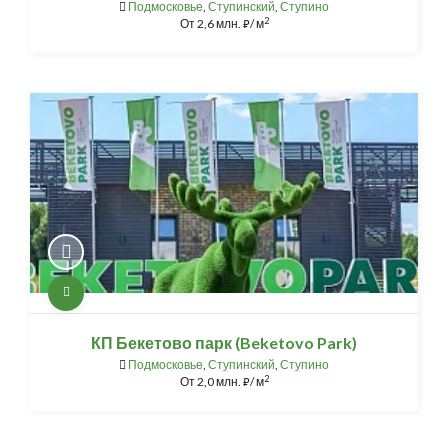
Подмосковье
,
Ступинский
,
Ступино
2
От
2,6 млн.
/ м
⃏
КП Бекетово парк (Beketovo Park)
Подмосковье
,
Ступинский
,
Ступино
2
От
2,0 млн.
/ м
⃏