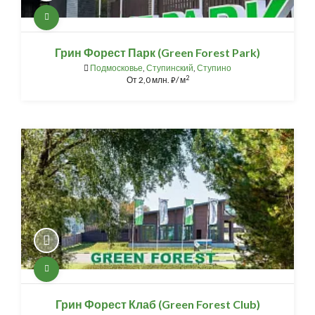
Грин Форест Парк (Green Forest Park)
Подмосковье
,
Ступинский
,
Ступино
2
От
2,0 млн.
/ м
⃏
Грин Форест Клаб (Green Forest Club)