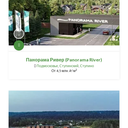
Панорама Ривер (Panorama River)
Подмосковье
,
Ступинский
,
Ступино
2
От
4,5 млн.
/ м
⃏