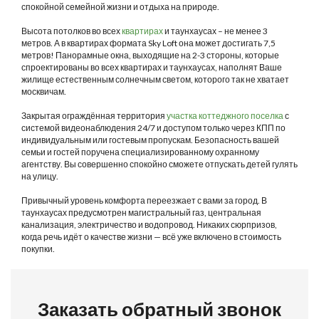
спокойной семейной жизни и отдыха на природе.
Высота потолков во всех
квартирах
и таунхаусах – не менее 3
метров. А в квартирах формата Sky Loft она может достигать 7,5
метров! Панорамные окна, выходящие на 2-3 стороны, которые
спроектированы во всех квартирах и таунхаусах, наполнят Ваше
жилище естественным солнечным светом, которого так не хватает
москвичам.
Закрытая ограждённая территория
участка коттеджного поселка
с
системой видеонаблюдения 24/7 и доступом только через КПП по
индивидуальным или гостевым пропускам. Безопасность вашей
семьи и гостей поручена специализированному охранному
агентству. Вы совершенно спокойно сможете отпускать детей гулять
на улицу.
Привычный уровень комфорта переезжает с вами за город. В
таунхаусах предусмотрен магистральный газ, центральная
канализация, электричество и водопровод. Никаких сюрпризов,
когда речь идёт о качестве жизни — всё уже включено в стоимость
покупки.
Заказать обратный звонок