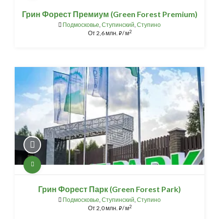
Грин Форест Премиум (Green Forest Premium)
Подмосковье
,
Ступинский
,
Ступино
2
От
2,6 млн.
/ м
⃏
Грин Форест Парк (Green Forest Park)
Подмосковье
,
Ступинский
,
Ступино
2
От
2,0 млн.
/ м
⃏