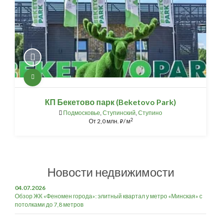
КП Бекетово парк (Beketovo Park)
Подмосковье
,
Ступинский
,
Ступино
2
От
2,0 млн.
/ м
⃏
Новости недвижимости
04.07.2026
Обзор ЖК «Феномен города»: элитный квартал у метро «Минская» с
потолками до 7,8 метров