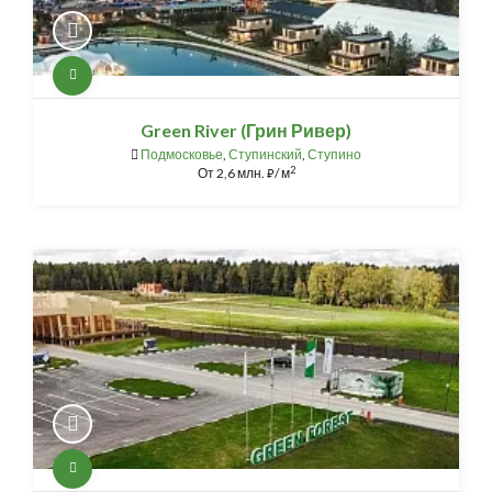
Green River (Грин Ривер)
Подмосковье
,
Ступинский
,
Ступино
2
От
2,6 млн.
/ м
⃏