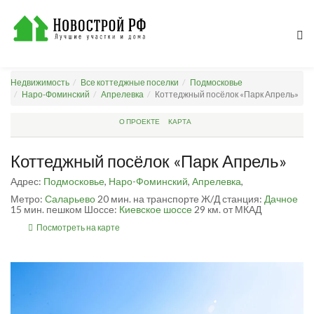
Недвижимость
Все коттеджные поселки
Подмосковье
Наро-Фоминский
Апрелевка
Коттеджный посёлок «Парк Апрель»
О ПРОЕКТЕ
КАРТА
Коттеджный посёлок «Парк Апрель»
Адрес:
Подмосковье
,
Наро-Фоминский
,
Апрелевка
,
Метро:
Саларьево
20 мин. на транспорте
Ж/Д станция:
Дачное
15 мин. пешком
Шоссе:
Киевское шоссе
29 км. от МКАД
Посмотреть на карте