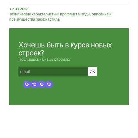
19.03.2026
Технические характеристики профлиста: виды, описание и
преимущества профнастила
Хочешь быть в курсе новых
строек?
Подпишись на нашу рассылку
Разработка и продвижение -
SeoZom
© 2026 novostroyrf.ru - Новостройки.
Любая информация, представленная на сайте, носит информационный
характер и не является публичной офертой, не является приглашением
делать оферты и не содержит существенных условий сделок,
заключаемых застройщиком. Описание объекта строительства и