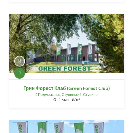
Грин Форест Клаб (Green Forest Club)
Подмосковье
,
Ступинский
,
Ступино
2
От
2,6 млн.
/ м
⃏