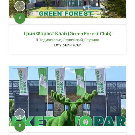
Грин Форест Клаб (Green Forest Club)
Подмосковье
,
Ступинский
,
Ступино
2
От
2,6 млн.
/ м
⃏