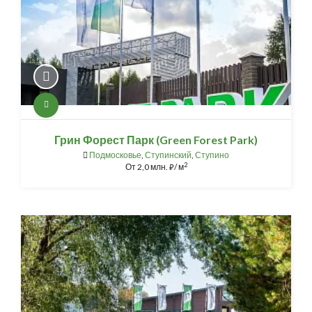
Грин Форест Парк (Green Forest Park)
Подмосковье
,
Ступинский
,
Ступино
2
От
2,0 млн.
/ м
⃏