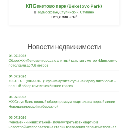
КП Бекетово парк (Beketovo Park)
Подмосковье
,
Ступинский
,
Ступино
2
От
2,0 млн.
/ м
⃏
Новости недвижимости
04.07.2026
Обзор ЖК «Феномен города»: элитный квартал у метро «Минская» с
потолками до 7,8 метров
04.07.2026
ЖК AFIALT (АФИАЛЬТ): Музыка архитектуры на берегу Лихоборки —
полный обзор комплекса бизнес-класса
04.07.2026
ЖК Стоун Блик: полный обзор премиум-квартала на первой линии
Новоданиловской набережной
03.07.2026
Феномен «нижних этажей»: почему треть всех квартир в
новостройках продается на стадии возведения первых метров над