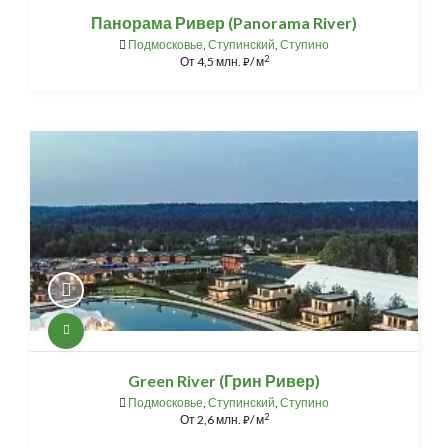
Панорама Ривер (Panorama River)
Подмосковье
,
Ступинский
,
Ступино
2
От
4,5 млн.
/ м
⃏
Green River (Грин Ривер)
Подмосковье
,
Ступинский
,
Ступино
2
От
2,6 млн.
/ м
⃏