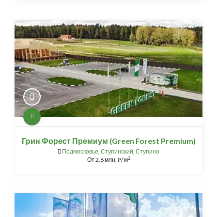
Грин Форест Премиум (Green Forest Premium)
Подмосковье
,
Ступинский
,
Ступино
2
От
2,6 млн.
/ м
⃏