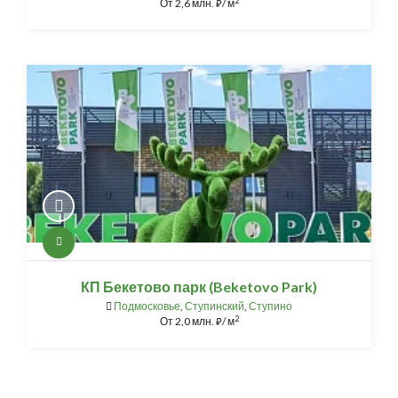
2
От
2,6 млн.
/ м
⃏
КП Бекетово парк (Beketovo Park)
Подмосковье
,
Ступинский
,
Ступино
2
От
2,0 млн.
/ м
⃏