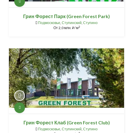
Грин Форест Парк (Green Forest Park)
Подмосковье
,
Ступинский
,
Ступино
2
От
2,0 млн.
/ м
⃏
Грин Форест Клаб (Green Forest Club)
Подмосковье
,
Ступинский
,
Ступино