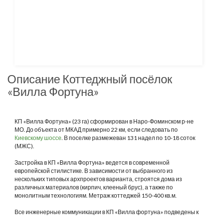
Описание Коттеджный посёлок
«Вилла Фортуна»
КП «Вилла Фортуна» (23 га) сформирован в Наро-Фоминском р-не
МО. До объекта от МКАД примерно 22 км, если следовать по
Киевскому шоссе
. В поселке размежеван 131 надел по 10-18 соток
(МЖС).
Застройка в КП «Вилла Фортуна» ведется в современной
европейской стилистике. В зависимости от выбранного из
нескольких типовых архпроектов варианта, строятся дома из
различных материалов (кирпич, клееный брус), а также по
монолитным технологиям. Метраж коттеджей 150-400 кв.м.
Все инженерные коммуникации в КП «Вилла фортуна» подведены к