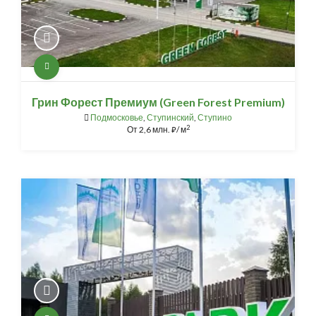
Грин Форест Премиум (Green Forest Premium)
Подмосковье
,
Ступинский
,
Ступино
2
От
2,6 млн.
/ м
⃏