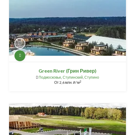
Green River (Грин Ривер)
Подмосковье
,
Ступинский
,
Ступино
2
От
2,6 млн.
/ м
⃏