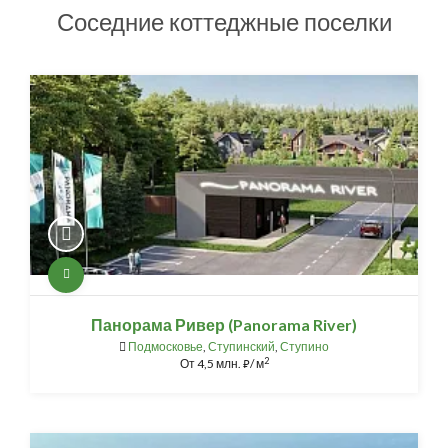
Соседние коттеджные поселки
Панорама Ривер (Panorama River)
Подмосковье
,
Ступинский
,
Ступино
2
От
4,5 млн.
/ м
⃏