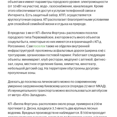
объектам и имеют параметры городского уровня: электромощности
(от 10 кВт на участок), водо-, газоснабжение, канализация. Кроме
этого обеспечивается доступ к услугам телефонной связи и
Интернета. Есть защитный забор, КПП, осуществляется
круглосуточная охрана. КП располагает благоприятными условиями
для спокойной семейной жизни и отдыха на природе.
В пределах 1 км от КП «Вилла Фортуна» расположен поселок
городского типа Первомайское, в котором есть много объектов
соцкультбыта, некоторые из них имеются и в граничащей с КП д.
Рогозинино. Сам
поселок
также не обделен внутренней
инфраструктурой: проложены асфальтовые дороги (ширина 6 м) с
тротуарами, организован гостевой паркинг. Работают следующие
объекты: минимаркет, клуб-ресторан, медпункт с аптекой, фитнес-
зал, сауна, местное отделение банка, химчистка, кинотеатр,
небольшой детский сад. На территории обустроены досугово-
прогулочные зоны.
Доехать до поселка на личном авто можно по современному
умеренно загруженному Киевскому шоссе (порядка 22 км от МКАД).
Из муниципального транспорта можно воспользоваться автобусом
от метро «Юго-Западная».
КП «Вилла Фортуна» расположен около рощи, примерно в 200 м
протекает р. Десна, в радиусе 3,5 км есть два крупных лесных
водоема. Вредных производств не наблюдается. В 500 м проходит