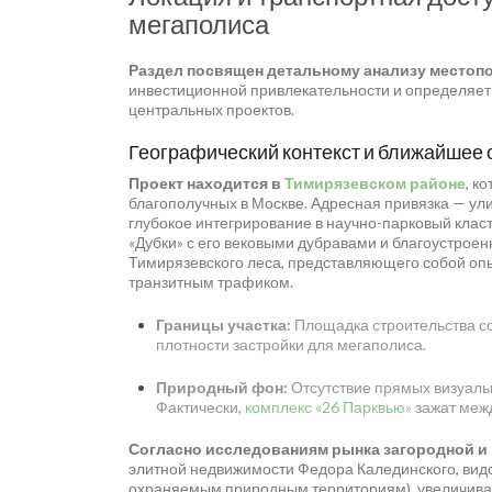
мегаполиса
Раздел посвящен детальному анализу местоп
инвестиционной привлекательности и определяе
центральных проектов.
Географический контекст и ближайшее
Проект находится в
Тимирязевском районе
, к
благополучных в Москве. Адресная привязка — ули
глубокое интегрирование в научно-парковый клас
«Дубки» с его вековыми дубравами и благоустроен
Тимирязевского леса, представляющего собой оп
транзитным трафиком.
Границы участка:
Площадка строительства сос
плотности застройки для мегаполиса.
Природный фон:
Отсутствие прямых визуаль
Фактически,
комплекс «26 Парквью»
зажат меж
Согласно исследованиям рынка загородной и
элитной недвижимости Федора Калединского, видо
охраняемым природным территориям), увеличива