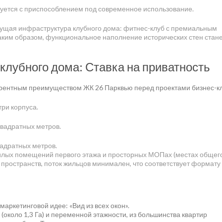
руется с приспособлением под современное использование.
дущая инфраструктура клубного дома: фитнес-клуб с премиальным
Таким образом, функциональное наполнение исторических стен стан
клубного дома: Ставка на приватность
рентным преимуществом ЖК 26 Парквью перед проектами бизнес-кл
три корпуса.
вадратных метров.
адратных метров.
жилых помещений первого этажа и просторных МОПах (местах общег
 пространств, поток жильцов минимален, что соответствует формату
аркетинговой идее: «Вид из всех окон».
(около 1,3 Га) и переменной этажности, из большинства квартир