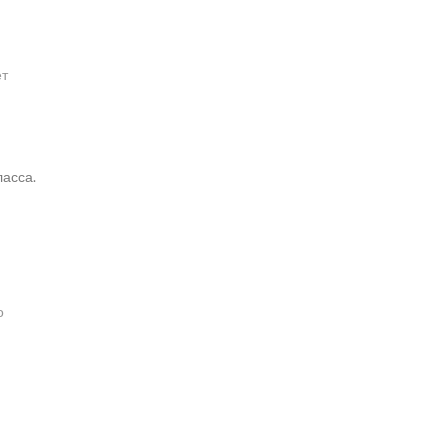
ет
асса.
о