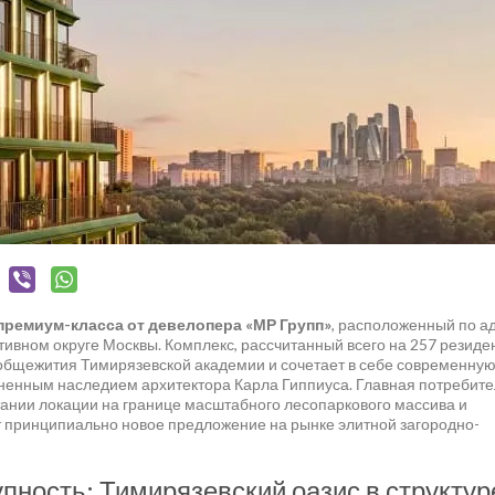
премиум-класса от девелопера «МР Групп»
, расположенный по а
тивном округе Москвы. Комплекс, рассчитанный всего на 257 резиде
 общежития Тимирязевской академии и сочетает в себе современну
аненным наследием архитектора Карла Гиппиуса. Главная потребит
тании локации на границе масштабного лесопаркового массива и
т принципиально новое предложение на рынке элитной загородно-
пность: Тимирязевский оазис в структур