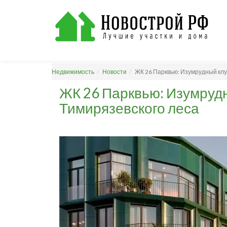
Недвижимость
Новости
ЖК 26 Парквью: Изумрудный клу
ЖК 26 Парквью: Изумрудн
Тимирязевского леса