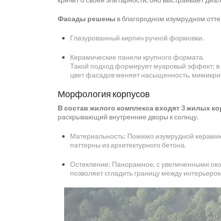
Фасады решены
в благородном изумрудном оттен
Глазурованный кирпич ручной формовки.
Керамические панели крупного формата.
Такой подход формирует муаровый эффект: в з
цвет фасадов меняет насыщенность, мимикриру
Морфология корпусов
В состав жилого комплекса входят 3 жилых ко
раскрывающий внутренние дворы к солнцу.
Материальность: Помимо изумрудной керамики
паттерны из архитектурного бетона.
Остекление: Панорамное, с увеличенными ок
позволяет сгладить границу между интерьеро