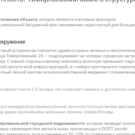
оложения объекта
, которое является ключевым фактором
т уникальный бесшумный фон проживания, недоступный для больши
 окружение
оторый исторически считается одним из самых зеленых и экологическ
ца Тимирязевская, 26 — подразумевает не типовую городскую застро
тер. С южной стороны к жилому комплексу вплотную примыкает парк
ной прогулочной инфраструктурой, а с севера простирается террит
ытный лесной массив сельскохозяйственной академии с ограничен
тавляет около 1,3 гектара, что позволяет говорить о достаточно низ
ных коридоров на промышленные зоны или плотные жилые массивы
ду двумя крупнейшими зелеными легкими севера Москвы.
 премиальной городской недвижимости
, которые проводит агент
вые характеристики жилья в зонах, прилегающих к ООПТ (особо
ют ликвидность лота в среднем на 18–22% по сравнению с морфот