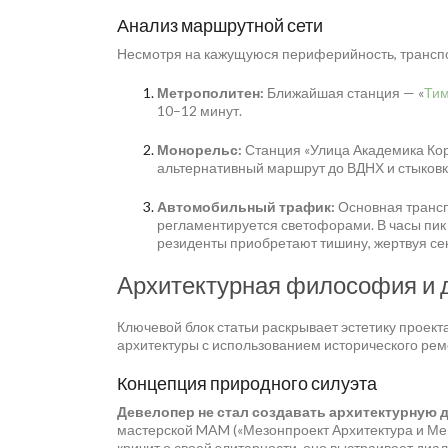
Анализ маршрутной сети
Несмотря на кажущуюся периферийность, трансп
Метрополитен:
Ближайшая станция — «
Тим
10–12 минут.
Монорельс:
Станция «Улица Академика Коро
альтернативный маршрут до ВДНХ и стыковки
Автомобильный трафик:
Основная трансп
регламентируется светофорами. В часы пик 
резиденты приобретают тишину, жертвуя сек
Архитектурная философия и 
Ключевой блок статьи раскрывает эстетику проекта
архитектуры с использованием исторического ре
Концепция природного силуэта
Девелопер не стал создавать архитектурную 
мастерской MAM («Мезонпроект Архитектура и Мен
кричит о своей элитарности, оно выстраивает диал