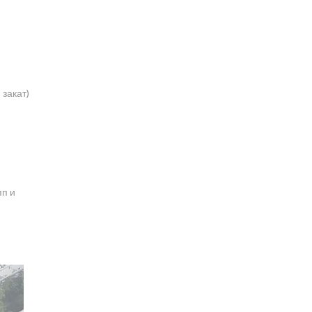
закат)
пп и