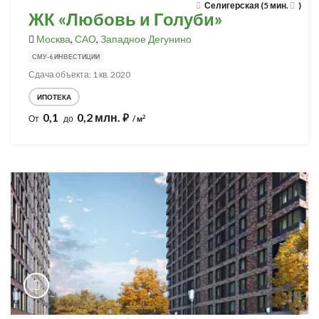
Селигерская (5 мин.
)
ЖК «Любовь и Голуби»
Москва
,
САО
,
Западное Дегунино
СМУ-6 ИНВЕСТИЦИИ
Сдача объекта: 1 кв. 2020
ИПОТЕКА
0,1
0,2 млн.
⃏
2
От
до
/ м