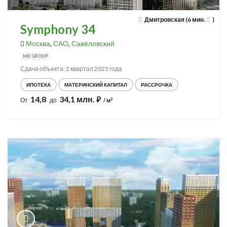
Дмитровская (6 мин.
)
Symphony 34
Москва
,
САО
,
Савёловский
MR GROUP
Сдача объекта: 2 квартал 2025 года
ИПОТЕКА
МАТЕРИНСКИЙ КАПИТАЛ
РАССРОЧКА
14,8
34,1 млн.
⃏
2
От
до
/ м