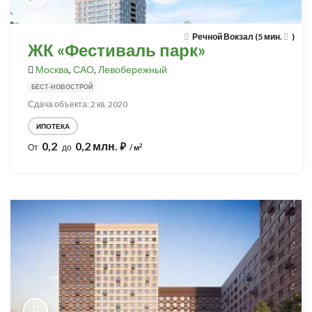
Речной Вокзал (5 мин.
)
ЖК «Фестиваль парк»
Москва
,
САО
,
Левобережный
БЕСТ-НОВОСТРОЙ
Сдача объекта: 2 кв. 2020
ИПОТЕКА
0,2
0,2 млн.
⃏
2
От
до
/ м