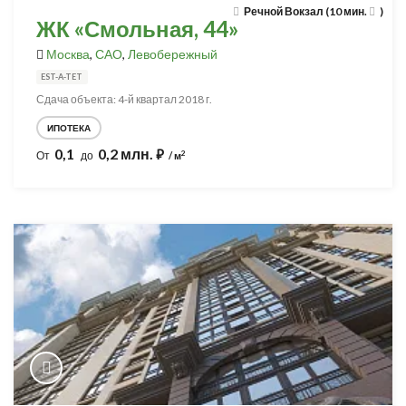
Речной Вокзал (10 мин.
)
ЖК «Смольная, 44»
Москва
,
САО
,
Левобережный
EST-A-TET
Сдача объекта: 4-й квартал 2018 г.
ИПОТЕКА
0,1
0,2 млн.
⃏
2
От
до
/ м