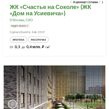
Аэропорт (10 мин.
)
ЖК «Счастье на Соколе» (ЖК
«Дом на Усиевича»)
Москва
,
САО
ЛИДЕР-ИНВЕСТ
Сдача объекта: 4 кв. 2019
ИПОТЕКА
РАССРОЧКА
0,3
0,4 млн.
⃏
2
От
до
/ м