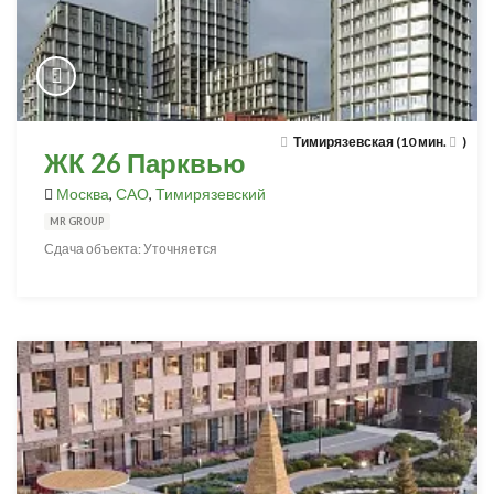
Тимирязевская (10 мин.
)
ЖК 26 Парквью
Москва
,
САО
,
Тимирязевский
MR GROUP
Сдача объекта: Уточняется