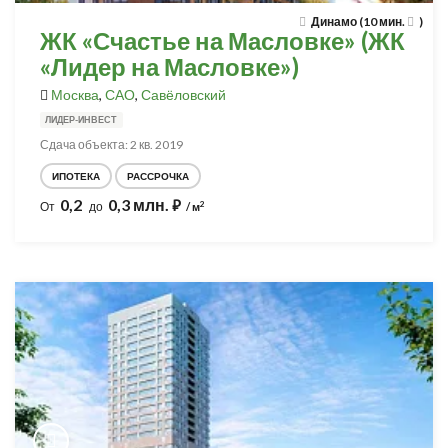
Динамо (10 мин.
)
ЖК «Счастье на Масловке» (ЖК
«Лидер на Масловке»)
Москва
,
САО
,
Савёловский
ЛИДЕР-ИНВЕСТ
Сдача объекта: 2 кв. 2019
ИПОТЕКА
РАССРОЧКА
0,2
0,3 млн.
⃏
2
От
до
/ м