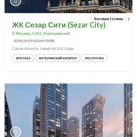
Беговая (10 мин.
)
ЖК Сезар Сити (Sezar City)
Москва
,
САО
,
Хорошевский
SEZAR GROUP (СЕЗАР ГРУПП)
Сдача объекта: 3 квартал 2027 года
ИПОТЕКА
МАТЕРИНСКИЙ КАПИТАЛ
РАССРОЧКА