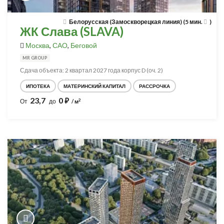
Белорусская (Замоскворецкая линия) (5 мин.
)
ЖК Слава (SLAVA)
Москва
,
САО
,
Беговой
MR GROUP
Сдача объекта: 2 квартал 2027 года корпус D (оч. 2)
ИПОТЕКА
МАТЕРИНСКИЙ КАПИТАЛ
РАССРОЧКА
23,7
0
⃏
2
От
до
/ м