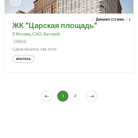
Динамо (15 мин.
)
ЖК "Царская площадь"
Москва
,
САО
,
Беговой
COALCO
Сдача объекта: 4 кв. 2019
ИПОТЕКА
1
2
Разработка и продвижение -
SeoZom
© 2026 novostroyrf.ru - Новостройки.
Любая информация, представленная на сайте, носит информационный
характер и не является публичной офертой, не является приглашением
делать оферты и не содержит существенных условий сделок,