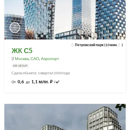
Петровский парк (10 мин.
)
ЖК С5
Москва
,
САО
,
Аэропорт
MR GROUP
Сдача объекта: 1 квартал 2030 года
0,6
1,1 млн.
⃏
2
От
до
/ м