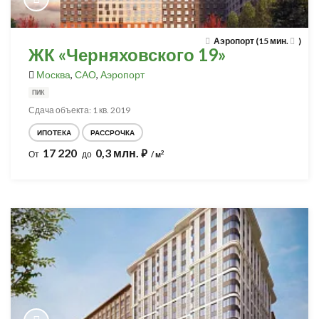
Аэропорт (15 мин.
)
ЖК «Черняховского 19»
Москва
,
САО
,
Аэропорт
ПИК
Сдача объекта: 1 кв. 2019
ИПОТЕКА
РАССРОЧКА
17 220
0,3 млн.
⃏
2
От
до
/ м