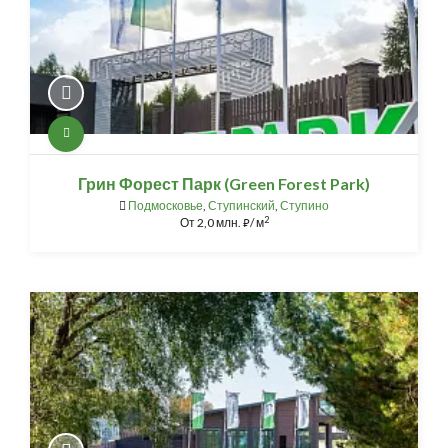
Грин Форест Парк (Green Forest Park)
Подмосковье
,
Ступинский
,
Ступино
2
От
2,0 млн.
/ м
⃏