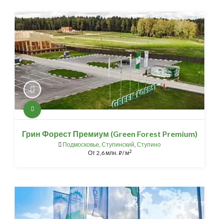
Грин Форест Премиум (Green Forest Premium)
Подмосковье
,
Ступинский
,
Ступино
2
От
2,6 млн.
/ м
⃏