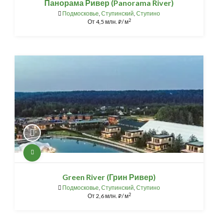
Панорама Ривер (Panorama River)
Подмосковье
,
Ступинский
,
Ступино
2
От
4,5 млн.
/ м
⃏
Green River (Грин Ривер)
Подмосковье
,
Ступинский
,
Ступино
2
От
2,6 млн.
/ м
⃏