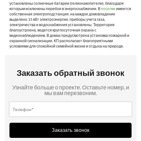
установлены солнечные батареи (гелионакопители), благодаря
которым исключены перебои в энергоснабжении. В
поселке
имеется
собственная электроподстанция, на каждое домовладение
выделено 15 кВт электроэнергии, приборы учета газа,
электричества и водоснабжения установлены. Территория
благоустроена, ведется круглосуточная охрана с
видеонаблюдением. В домах предусмотрена установка пожарной и
охранной сигнализации. КП располагает благоприятными
условиями для спокойной семейной жизни и отдыха на природе.
Заказать обратный звонок
Узнайте больше о проекте. Оставьте номер, и
мы вам перезвоним.
Заказать звонок