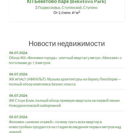
КП Бекетово парк (Beketovo Park)
Подмосковье
,
Ступинский
,
Ступино
2
От
2,0 млн.
/ м
⃏
Новости недвижимости
04.07.2026
Обзор ЖК «Феномен города»: элитный квартал у метро «Минская» с
потолками до 7,8 метров
04.07.2026
ЖК AFIALT (АФИАЛЬТ): Музыка архитектуры на берегу Лихоборки —
полный обзор комплекса бизнес-класса
04.07.2026
ЖК Стоун Блик: полный обзор премиум-квартала на первой линии
Новоданиловской набережной
03.07.2026
Феномен «нижних этажей»: почему треть всех квартир в
новостройках продается на стадии возведения первых метров над
землей