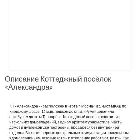
Описание Коттеджный посёлок
«Александра»
КП «Александра» - расположен в черте г. Москвы, в 1 км от МКАД по
Киевскому шоссе, 15 мин. пешком до ст. м. «Румянцево» или
автобусом до ст. м.Тропарёво. Коттеджный поселок состоит из
нескольких домовладений, в одном архитектурном стиле. Часть
домов и дуплексов уже построены, продаются без внутренней
отделки. Все инженерные центральные коммуникации подключены
к домовладениям, газовые котлы и отопление работают, на крышах