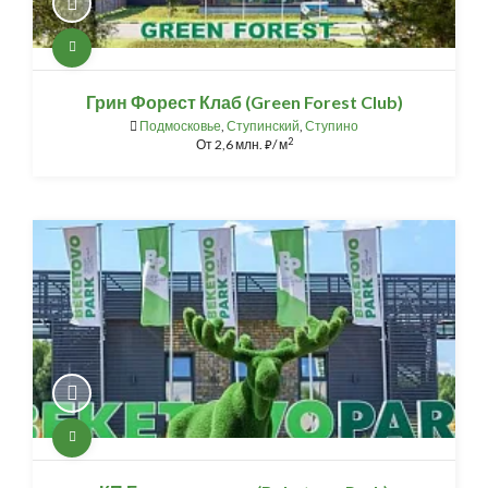
Грин Форест Клаб (Green Forest Club)
Подмосковье
,
Ступинский
,
Ступино
2
От
2,6 млн.
/ м
⃏