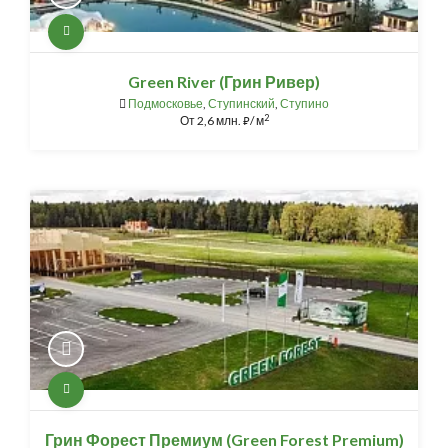
Green River (Грин Ривер)
Подмосковье
,
Ступинский
,
Ступино
2
От
2,6 млн.
/ м
⃏
Грин Форест Премиум (Green Forest Premium)