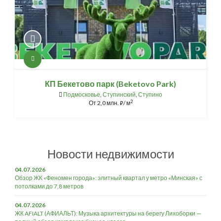
КП Бекетово парк (Beketovo Park)
Подмосковье
,
Ступинский
,
Ступино
2
От
2,0 млн.
/ м
⃏
Новости недвижимости
04.07.2026
Обзор ЖК «Феномен города»: элитный квартал у метро «Минская» с
потолками до 7,8 метров
04.07.2026
ЖК AFIALT (АФИАЛЬТ): Музыка архитектуры на берегу Лихоборки —