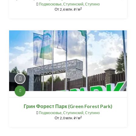
Подмосковье
,
Ступинский
,
Ступино
2
От
2,6 млн.
/ м
⃏
Грин Форест Парк (Green Forest Park)
Подмосковье
,
Ступинский
,
Ступино
2
От
2,0 млн.
/ м
⃏