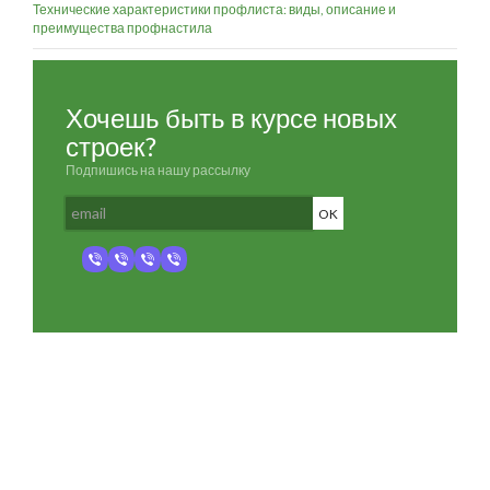
Технические характеристики профлиста: виды, описание и
преимущества профнастила
Хочешь быть в курсе новых
строек?
Подпишись на нашу рассылку
Разработка и продвижение -
SeoZom
© 2026 novostroyrf.ru - Новостройки.
Любая информация, представленная на сайте, носит информационный
характер и не является публичной офертой, не является приглашением
делать оферты и не содержит существенных условий сделок,
заключаемых застройщиком. Описание объекта строительства и
инфраструктуры, представленное на сайте, является концепцией и
носит информационный характер. Раскрытие информации