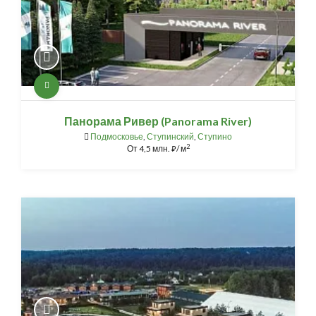
Панорама Ривер (Panorama River)
Подмосковье
,
Ступинский
,
Ступино
2
От
4,5 млн.
/ м
⃏