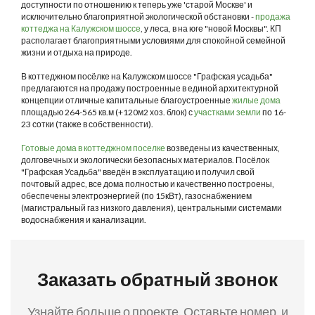
доступности по отношению к теперь уже 'старой Москве' и
исключительно благоприятной экологической обстановки -
продажа
коттеджа на Калужском шоссе
, у леса, в на юге "новой Москвы". КП
располагает благоприятными условиями для спокойной семейной
жизни и отдыха на природе.
В коттеджном посёлке на Калужском шоссе "Графская усадьба"
предлагаются на продажу построенные в единой архитектурной
концепции отличные капитальные благоустроенные
жилые дома
площадью 264-565 кв.м (+120м2 хоз. блок) с
участками земли
по 16-
23 сотки (также в собственности).
Готовые дома в коттеджном поселке
возведены из качественных,
долговечных и экологически безопасных материалов. Посёлок
"Графская Усадьба" введён в эксплуатацию и получил свой
почтовый адрес, все дома полностью и качественно построены,
обеспечены электроэнергией (по 15кВт), газоснабжением
(магистральный газ низкого давления), центральными системами
водоснабжения и канализации.
Заказать обратный звонок
Узнайте больше о проекте. Оставьте номер, и