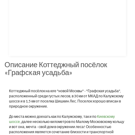
Описание Коттеджный посёлок
«Графская усадьба»
Коттеджный посёлок на юге "новой Москвы" - "Графская усадьба",
расположенный среди густых лесов, в 30 км от МКАД по Калужскому
шоссе и в 1,5 км от поселка Шишкин Лес. Поселок хорошо вписан в
природное окружение.
До места можно доехать как по Калужскому, так и по
Киевскому
шоссе
, далее несколько километров по Малому Московскому кольцу
и вот она, мечта - свой дом в окружении леса! Особенностью
расположения является сочетание близости и транспортной