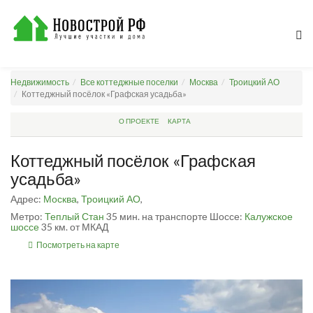
Недвижимость
Все коттеджные поселки
Москва
Троицкий АО
Коттеджный посёлок «Графская усадьба»
О ПРОЕКТЕ
КАРТА
Коттеджный посёлок «Графская
усадьба»
Адрес:
Москва
,
Троицкий АО
,
Метро:
Теплый Стан
35 мин. на транспорте
Шоссе:
Калужское
шоссе
35 км. от МКАД
Посмотреть на карте