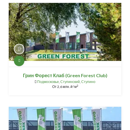
Грин Форест Клаб (Green Forest Club)
Подмосковье
,
Ступинский
,
Ступино
2
От
2,6 млн.
/ м
⃏