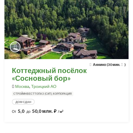
Аннино (30 мин.
)
Коттеджный посёлок
«Сосновый бор»
Москва
,
Троицкий АО
СТРОЙИНВЕСТТОПАЗ (СИТ), КОРПОРАЦИЯ
ДОМ СДАН
5,0
50,0 млн.
⃏
2
От
до
/ м