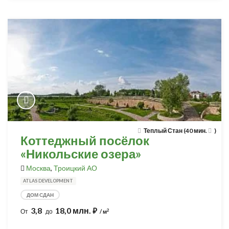
Теплый Стан (40 мин.
)
Коттеджный посёлок
«Никольские озера»
Москва
,
Троицкий АО
ATLAS DEVELOPMENT
ДОМ СДАН
3,8
18,0 млн.
⃏
2
От
до
/ м