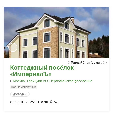
Теплый Стан (20 мин.
)
Коттеджный посёлок
«ИмпериалЪ»
Москва
,
Троицкий АО
,
Первомайское gоселение
НОВЫЕ ЧЕРЕМУШКИ
ДОМ СДАН
35,0
253,1 млн.
⃏
2
От
до
/ м