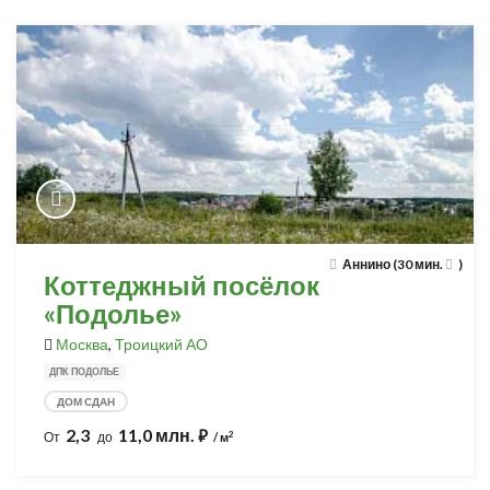
Аннино (30 мин.
)
Коттеджный посёлок
«Подолье»
Москва
,
Троицкий АО
ДПК ПОДОЛЬЕ
ДОМ СДАН
2,3
11,0 млн.
⃏
2
От
до
/ м