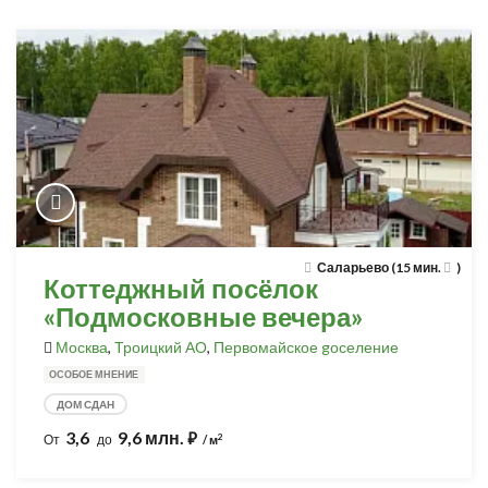
Саларьево (15 мин.
)
Коттеджный посёлок
«Подмосковные вечера»
Москва
,
Троицкий АО
,
Первомайское gоселение
ОСОБОЕ МНЕНИЕ
ДОМ СДАН
3,6
9,6 млн.
⃏
2
От
до
/ м