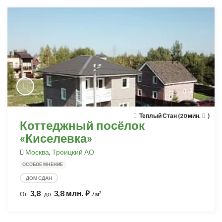
Теплый Стан (20 мин.
)
Коттеджный посёлок
«Киселевка»
Москва
,
Троицкий АО
ОСОБОЕ МНЕНИЕ
ДОМ СДАН
3,8
3,8 млн.
⃏
2
От
до
/ м