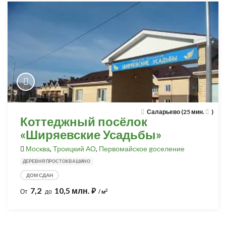
Саларьево (25 мин.
)
Коттеджный посёлок
«Ширяевские Усадьбы»
Москва
,
Троицкий АО
,
Первомайское gоселение
ДЕРЕВНЯ ПРОСТОКВАШИНО
ДОМ СДАН
7,2
10,5 млн.
⃏
2
От
до
/ м