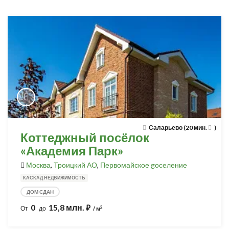
Саларьево (20 мин.
)
Коттеджный посёлок
«Академия Парк»
Москва
,
Троицкий АО
,
Первомайское gоселение
КАСКАД НЕДВИЖИМОСТЬ
ДОМ СДАН
0
15,8 млн.
⃏
2
От
до
/ м