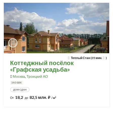
Теплый Стан (35 мин.
)
Коттеджный посёлок
«Графская усадьба»
Москва
,
Троицкий АО
ЗАО БВК
ДОМ СДАН
18,2
82,5 млн.
⃏
2
От
до
/ м