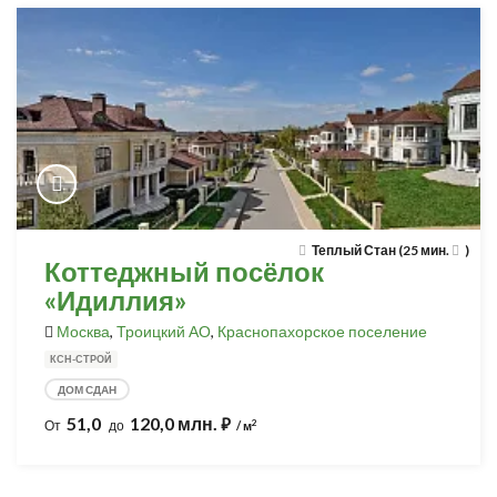
Теплый Стан (25 мин.
)
Коттеджный посёлок
«Идиллия»
Москва
,
Троицкий АО
,
Краснопахорское поселение
КСН-СТРОЙ
ДОМ СДАН
51,0
120,0 млн.
⃏
2
От
до
/ м