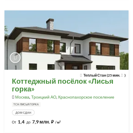
Теплый Стан (25 мин.
)
Коттеджный посёлок «Лисья
горка»
Москва
,
Троицкий АО
,
Краснопахорское поселение
ТСН ЛИСЬЯ ГОРКА
ДОМ СДАН
1,4
7,9 млн.
⃏
2
От
до
/ м