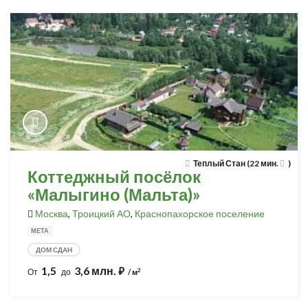
Теплый Стан (22 мин.
)
Коттеджный посёлок
«Малыгино (Мальта)»
Москва
,
Троицкий АО
,
Краснопахорское поселение
МЕТА
ДОМ СДАН
1,5
3,6 млн.
⃏
2
От
до
/ м