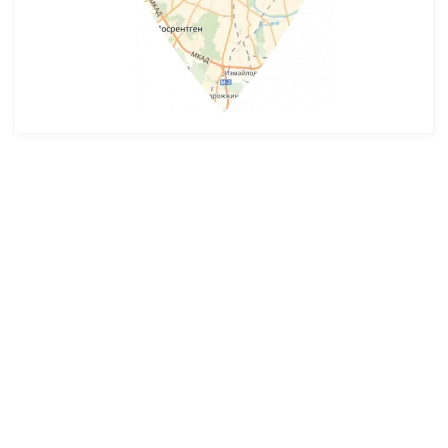
Разработка и продвижение -
SeoZom
© 2026 novostroyrf.ru - Новостройки.
Любая информация, представленная на сайте, носит информационный
характер и не является публичной офертой, не является приглашением
делать оферты и не содержит существенных условий сделок,
заключаемых застройщиком. Описание объекта строительства и
инфраструктуры, представленное на сайте, является концепцией и
носит информационный характер. Раскрытие информации
застройщиком (в том числе размещение проектных деклараций и иных
обязательных документов) в соответствии со статьей 3.1. Федерального
закона от 30.12.2004 № 214-фз «об участии в долевом строительстве
многоквартирных домов и иных объектов недвижимости и о внесении
изменений в некоторые законодательные акты Российской Федерации»
осуществляется на сайте наш.дом.рф.
Согласие на обработку ПД
,
Политика обработки персональных данных
,
Третьи лица