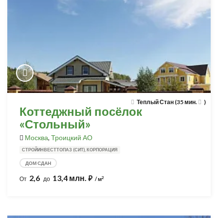
Теплый Стан (35 мин.
)
Коттеджный посёлок
«Стольный»
Москва
,
Троицкий АО
СТРОЙИНВЕСТТОПАЗ (СИТ), КОРПОРАЦИЯ
ДОМ СДАН
2,6
13,4 млн.
⃏
2
От
до
/ м