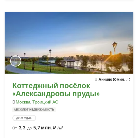
Аннино (0 мин.
)
Коттеджный посёлок
«Александровы пруды»
Москва
,
Троицкий АО
АБСОЛЮТ НЕДВИЖИМОСТЬ
ДОМ СДАН
3,3
5,7 млн.
⃏
2
От
до
/ м