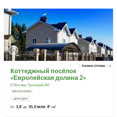
Аннино (30 мин.
)
Коттеджный посёлок
«Европейская долина 2»
Москва
,
Троицкий АО
VERITAS DOMINI
ДОМ СДАН
3,8
35,0 млн.
⃏
2
От
до
/ м