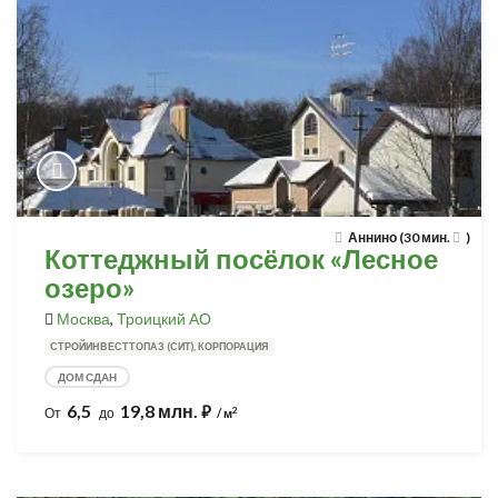
Аннино (30 мин.
)
Коттеджный посёлок «Лесное
озеро»
Москва
,
Троицкий АО
СТРОЙИНВЕСТТОПАЗ (СИТ), КОРПОРАЦИЯ
ДОМ СДАН
6,5
19,8 млн.
⃏
2
От
до
/ м