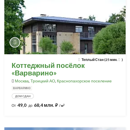
Теплый Стан (25 мин.
)
Коттеджный посёлок
«Варварино»
Москва
,
Троицкий АО
,
Краснопахорское поселение
ВАРВАРИНО
ДОМ СДАН
49,0
68,4 млн.
⃏
2
От
до
/ м