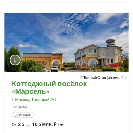
Теплый Стан (35 мин.
)
Коттеджный посёлок
«Марсель»
Москва
,
Троицкий АО
OPTILAND
ДОМ СДАН
2,3
10,5 млн.
⃏
2
От
до
/ м