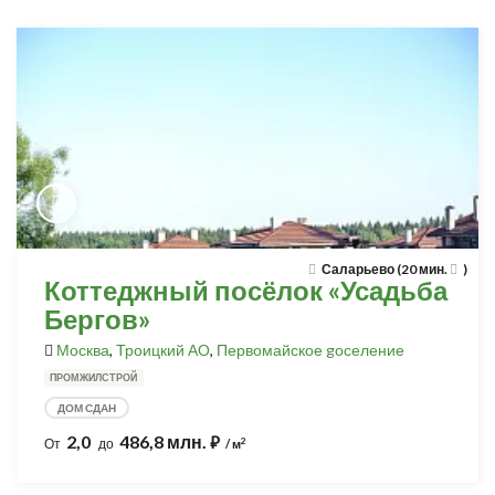
Саларьево (20 мин.
)
Коттеджный посёлок «Усадьба
Бергов»
Москва
,
Троицкий АО
,
Первомайское gоселение
ПРОМЖИЛСТРОЙ
ДОМ СДАН
2,0
486,8 млн.
⃏
2
От
до
/ м