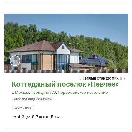
Теплый Стан (20 мин.
)
Коттеджный посёлок «Певчее»
Москва
,
Троицкий АО
,
Первомайское gоселение
АБСОЛЮТ НЕДВИЖИМОСТЬ
ДОМ СДАН
4,2
8,7 млн.
⃏
2
От
до
/ м