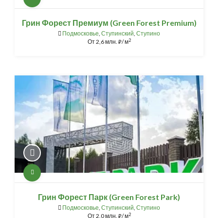
Грин Форест Премиум (Green Forest Premium)
Подмосковье
,
Ступинский
,
Ступино
2
От
2,6 млн.
/ м
⃏
Грин Форест Парк (Green Forest Park)
Подмосковье
,
Ступинский
,
Ступино
2
От
2,0 млн.
/ м
⃏