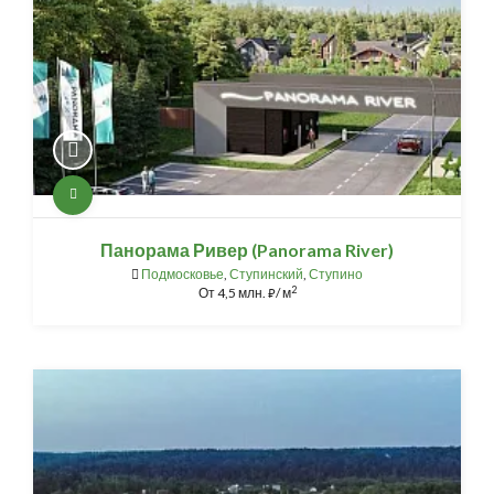
Панорама Ривер (Panorama River)
Подмосковье
,
Ступинский
,
Ступино
2
От
4,5 млн.
/ м
⃏