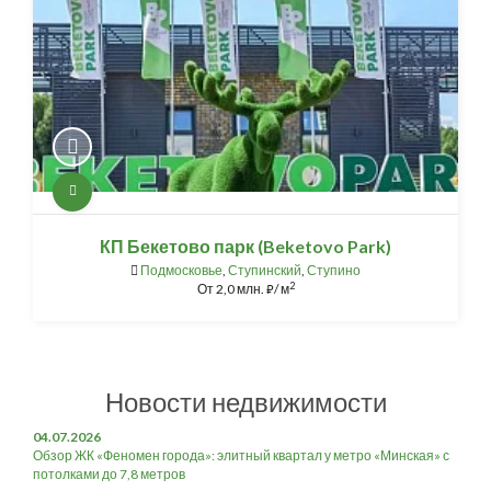
КП Бекетово парк (Beketovo Park)
Подмосковье
,
Ступинский
,
Ступино
2
От
2,0 млн.
/ м
⃏
Новости недвижимости
04.07.2026
Обзор ЖК «Феномен города»: элитный квартал у метро «Минская» с
потолками до 7,8 метров