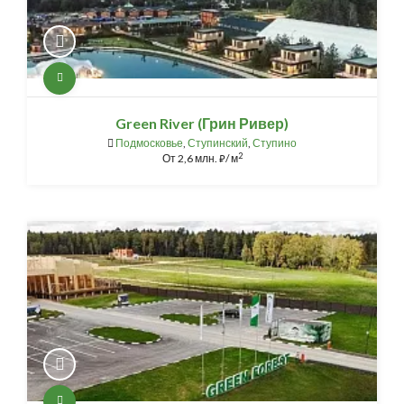
Green River (Грин Ривер)
Подмосковье
,
Ступинский
,
Ступино
2
От
2,6 млн.
/ м
⃏