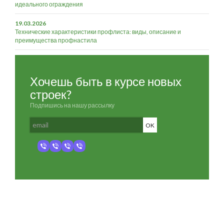
идеального ограждения
19.03.2026
Технические характеристики профлиста: виды, описание и
преимущества профнастила
Хочешь быть в курсе новых
строек?
Подпишись на нашу рассылку
Разработка и продвижение -
SeoZom
© 2026 novostroyrf.ru - Новостройки.
Любая информация, представленная на сайте, носит информационный
характер и не является публичной офертой, не является приглашением
делать оферты и не содержит существенных условий сделок,