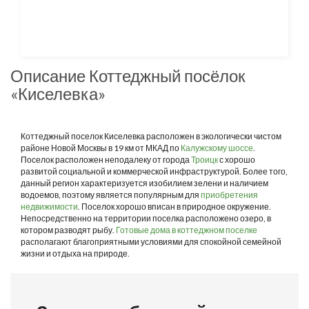
Описание Коттеджный посёлок
«Киселевка»
Коттеджный поселок Киселевка расположен в экологически чистом
районе Новой Москвы в 19 км от МКАД по
Калужскому шоссе
.
Поселок расположен неподалеку от города
Троицк
с хорошо
развитой социальной и коммерческой инфраструктурой. Более того,
данный регион характеризуется изобилием зелени и наличием
водоемов, поэтому является популярным для
приобретения
недвижимости
. Поселок хорошо вписан в природное окружение.
Непосредственно на территории поселка расположено озеро, в
котором разводят рыбу.
Готовые дома в коттеджном поселке
располагают благоприятными условиями для спокойной семейной
жизни и отдыха на природе.