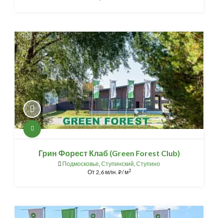
Грин Форест Клаб (Green Forest Club)
Подмосковье
,
Ступинский
,
Ступино
2
От
2,6 млн.
/ м
⃏