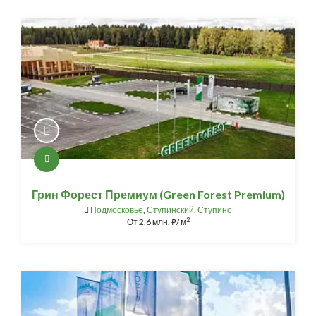
Грин Форест Премиум (Green Forest Premium)
Подмосковье
,
Ступинский
,
Ступино
2
От
2,6 млн.
/ м
⃏