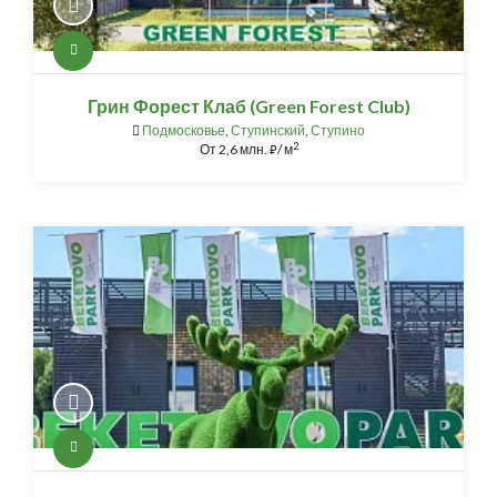
Грин Форест Клаб (Green Forest Club)
Подмосковье
,
Ступинский
,
Ступино
2
От
2,6 млн.
/ м
⃏