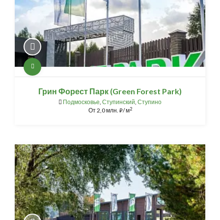
Грин Форест Парк (Green Forest Park)
Подмосковье
,
Ступинский
,
Ступино
2
От
2,0 млн.
/ м
⃏