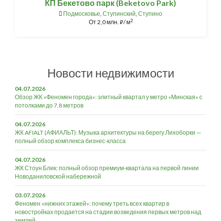
КП Бекетово парк (Beketovo Park)
Подмосковье
,
Ступинский
,
Ступино
2
От
2,0 млн.
/ м
⃏
Новости недвижимости
04.07.2026
Обзор ЖК «Феномен города»: элитный квартал у метро «Минская» с
потолками до 7,8 метров
04.07.2026
ЖК AFIALT (АФИАЛЬТ): Музыка архитектуры на берегу Лихоборки —
полный обзор комплекса бизнес-класса
04.07.2026
ЖК Стоун Блик: полный обзор премиум-квартала на первой линии
Новоданиловской набережной
03.07.2026
Феномен «нижних этажей»: почему треть всех квартир в
новостройках продается на стадии возведения первых метров над
землей