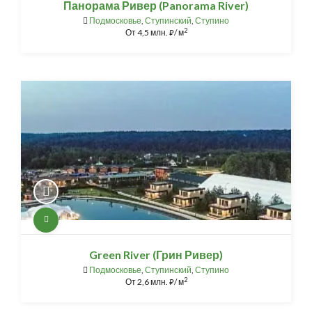
Панорама Ривер (Panorama River)
Подмосковье
,
Ступинский
,
Ступино
2
От
4,5 млн.
/ м
⃏
Green River (Грин Ривер)
Подмосковье
,
Ступинский
,
Ступино
2
От
2,6 млн.
/ м
⃏