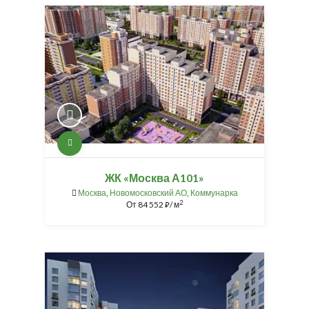
ЖК «Москва А101»
Москва
,
Новомосковский АО
,
Коммунарка
2
От
84 552
/ м
⃏