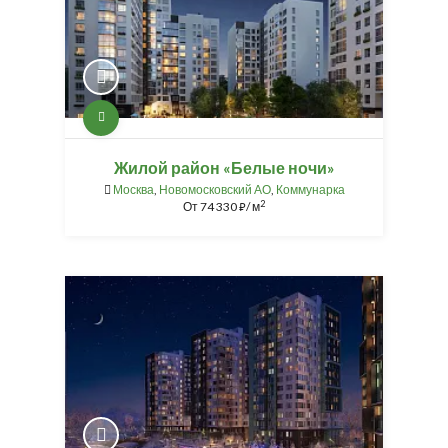
Жилой район «Белые ночи»
Москва
,
Новомосковский АО
,
Коммунарка
2
От
74 330
/ м
⃏