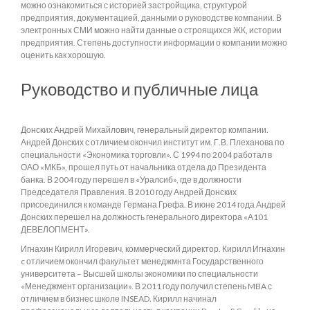
можно ознакомиться с историей застройщика, структурой
предприятия, документацией, данными о руководстве компании. В
электронных СМИ можно найти данные о строящихся ЖК, истории
предприятия. Степень доступности информации о компании можно
оценить как хорошую.
Руководство и публичные лица
Донских Андрей Михайлович, генеральный директор компании.
Андрей Донских с отличием окончил институт им. Г.В. Плеханова по
специальности «Экономика торговли». С 1994 по 2004 работал в
ОАО «МКБ», прошел путь от начальника отдела до Президента
банка. В 2004 году перешел в «Уралсиб», где в должности
Председателя Правления. В 2010 году Андрей Донских
присоединился к команде Германа Грефа. В июне 2014 года Андрей
Донских перешел на должность генерального директора «А101
ДЕВЕЛОПМЕНТ».
Игнахин Кирилл Игоревич, коммерческий директор. Кирилл Игнахин
c отличием окончил факультет менеджмнта Государственного
университета – Высшей школы экономики по специальности
«Менеджмент организации». В 2011 году получил степень MBA с
отличием в бизнес школе INSEAD. Кирилл начинал