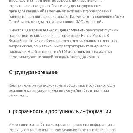
Впоследствии предприятие выросло до инвестиционно-
строительного холдинга. В 2005 году целью управления
принадлежащими ей земельными активами и формирования
единой концепции освоения земель Калужского направления «Авгур
Эстейт» создает дочернюю компанию – ЗАО «Масштаб».
В настоящее время
АО «А101 девелопмент»
реализует крупный
градостроительный проект на территории Новой Москвы. В
ближайшие 20-25 лет Компания возведет миллионы квадратных
метров жилья, социальной инфраструктуры и коммерческих
площадей. В собственности
«А101 девелопмент»
находятся
земельные участки общей площадью порядка 2500 га.
Структура компании
Компания является акционерным обществом и основано после
слияния двух структур: холдинга «Авгур Эстейт» и компании
«Масштаб».
Прозрачность и доступность информации
У компании есть сайт, на котором представлена информация о
строящихся жилых комплексах, условиях покупки квартир. Также