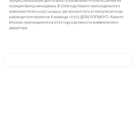
профессиональную деятельность в компании Procter&Gamble на
позиции бренд-менеджера. В 2008 году Кирилл присоединился к
компании McKinsey&Company, где прошел путь от консультанта до
руководителя проектов. К команде «А101 ДЕВЕЛОПМЕНТ» Кирилл
Игнахин присоединился в 2013 году в должности коммерческого
директора.
Разработка и продвижение -
SeoZom
© 2026 novostroyrf.ru - Новостройки.
Любая информация, представленная на сайте, носит информационный
характер и не является публичной офертой, не является приглашением
делать оферты и не содержит существенных условий сделок,
заключаемых застройщиком. Описание объекта строительства и
инфраструктуры, представленное на сайте, является концепцией и
носит информационный характер. Раскрытие информации
застройщиком (в том числе размещение проектных деклараций и иных
обязательных документов) в соответствии со статьей 3.1. Федерального
закона от 30.12.2004 № 214-фз «об участии в долевом строительстве