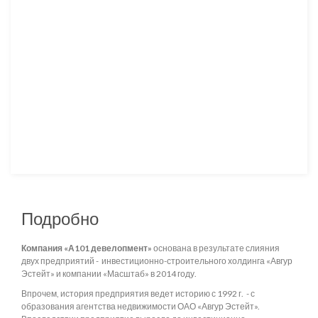
Подробно
Компания «А101 девелопмент»
основана в результате слияния
двух предприятий - инвестиционно-строительного холдинга «Авгур
Эстейт» и компании «Масштаб» в 2014 году.
Впрочем, история предприятия ведет историю с 1992 г. - с
образования агентства недвижимости ОАО «Авгур Эстейт».