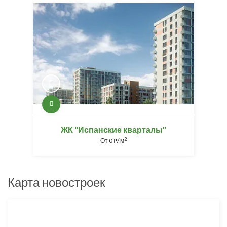
ЖК "Испанские кварталы"
2
От
0
/ м
⃏
Карта новостроек