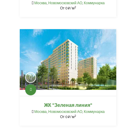
Москва
,
Новомосковский АО
,
Коммунарка
2
От
0
/ м
⃏
ЖК "Зеленая линия"
Москва
,
Новомосковский АО
,
Коммунарка
2
От
0
/ м
⃏