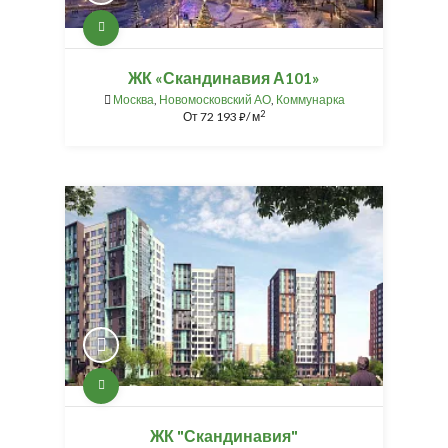
ЖК «Скандинавия А101»
Москва
,
Новомосковский АО
,
Коммунарка
2
От
72 193
/ м
⃏
ЖК "Скандинавия"