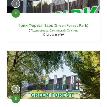
Грин Форест Парк (Green Forest Park)
Подмосковье
,
Ступинский
,
Ступино
2
От
2,0 млн.
/ м
⃏