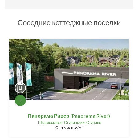
Соседние коттеджные поселки
Панорама Ривер (Panorama River)
Подмосковье
,
Ступинский
,
Ступино
2
От
4,5 млн.
/ м
⃏