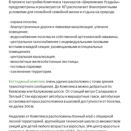
В проекте застройки Комплекса таунхаусов «Ширяевские Усадьбы»
предусмотрены и реализуются: КП располагает благоприятными
условиями для спокойной семейной жизни и отдыха на природе.
- охрана поселка;
- благоустроенные дороги и ливневая канализация, уличное
освещение;
- водоснабжение поселка из собственной артезианской скважины;
- центральное газоснабжение с индивидуальными газовыми
котлами в каждой секции, размещаемыми в специальных
помещениях;
- центральная канализация;
- монолитные железобетонные лестницы;
- гостевые парковки;
- озеленение территории.
Коттеджный комплекс
очень удачно расположен с точки зрения
транспортного сообщения. До Комплекса можно добраться по
Киевскому или Калужскому шоссе. От станций метро Саларьево и
Теплый Стан курсируют автобусы и маршрутные такси, автобусная
остановка которых расположена в шаговой доступности от поселка,
не далее 300 м.
Недалеко от Комплекса расположены Конный клуб с обширной
лесной территорией, крупнейшая теннисная школа со множеством
секций для детей любого возраста и взрослых, SPA центр красоты и