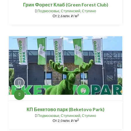
Грин Форест Клаб (Green Forest Club)
Подмосковье
,
Ступинский
,
Ступино
2
От
2,6 млн.
/ м
⃏
КП Бекетово парк (Beketovo Park)
Подмосковье
,
Ступинский
,
Ступино
2
От
2,0 млн.
/ м
⃏