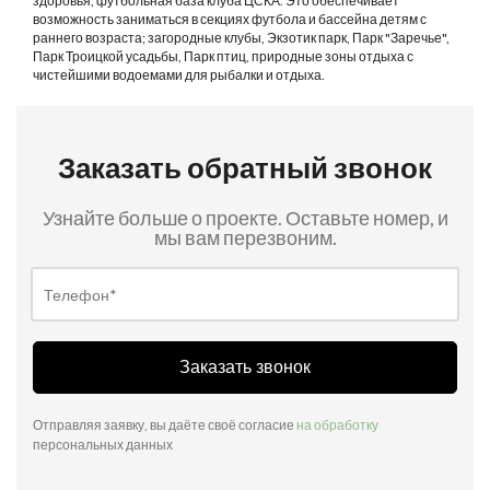
здоровья, футбольная база клуба ЦСКА. Это обеспечивает
возможность заниматься в секциях футбола и бассейна детям с
раннего возраста; загородные клубы, Экзотик парк, Парк "Заречье",
Парк Троицкой усадьбы, Парк птиц, природные зоны отдыха с
чистейшими водоемами для рыбалки и отдыха.
Заказать обратный звонок
Узнайте больше о проекте. Оставьте номер, и
мы вам перезвоним.
Заказать звонок
Отправляя заявку, вы даёте своё согласие
на обработку
персональных данных