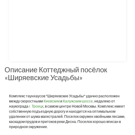
Описание Коттеджный посёлок
«Ширяевские Усадьбы»
Комплекс таунхаусов "Ширяевские Усадьбы" удачно расположен
между скоростными
Киевским
и
Калужским шоссе
, недалеко от
наукограда
г. Троицк
, в самом центре Новой Москвы. Комплекс имеет
собственную подъездную дорогу и находится на оптимальном
удалении от шума магистралей. Поселок окружен хвойными лесами,
каскадом прудов и притоков реки Десна. Поселок хорошо вписан в
природное окружение.