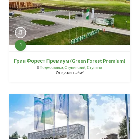
Грин Форест Премиум (Green Forest Premium)
Подмосковье
,
Ступинский
,
Ступино
2
От
2,6 млн.
/ м
⃏