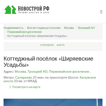
Недвижимость
Все коттеджные поселки
Москва
Троицкий АО
Первомайское gоселение
Коттеджный посёлок «Ширяевские Усадьбы»
О ПРОЕКТЕ
КАРТА
Коттеджный посёлок «Ширяевские
Усадьбы»
Адрес:
Москва
,
Троицкий АО
,
Первомайское gоселение
,
Метро:
Саларьево
25 мин. на транспорте
Шоссе:
Калужское
шоссе
20 км. от МКАД
Посмотреть на карте