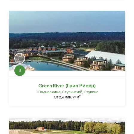
Green River (Грин Ривер)
Подмосковье
,
Ступинский
,
Ступино
2
От
2,6 млн.
/ м
⃏