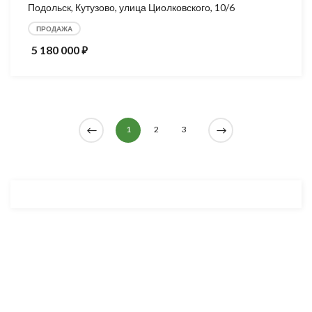
Подольск, Кутузово, улица Циолковского, 10/6
ПРОДАЖА
5 180 000
⃏
1
2
3
Разработка и продвижение -
SeoZom
© 2026 novostroyrf.ru - Новостройки.
Любая информация, представленная на сайте, носит информационный
характер и не является публичной офертой, не является приглашением
делать оферты и не содержит существенных условий сделок,
заключаемых застройщиком. Описание объекта строительства и