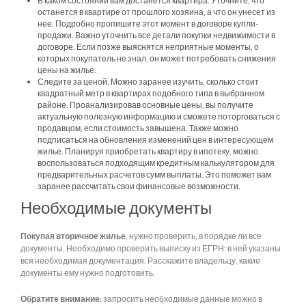
В каком состоянии вам достанется квартира. Уточните, что
останется в квартире от прошлого хозяина, а что он унесет из
нее. Подробно пропишите этот момент в договоре купли-
продажи. Важно уточнить все детали покупки недвижимости в
договоре. Если позже выяснятся неприятные моменты, о
которых покупатель не знал, он может потребовать снижения
цены на жилье.
Следите за ценой. Можно заранее изучить, сколько стоит
квадратный метр в квартирах подобного типа в выбранном
районе. Проанализировав основные цены, вы получите
актуальную полезную информацию и сможете поторговаться с
продавцом, если стоимость завышена. Также можно
подписаться на обновления изменений цен в интересующем
жилье. Планируя приобретать квартиру в ипотеку, можно
воспользоваться подходящим кредитным калькулятором для
предварительных расчетов сумм выплаты. Это поможет вам
заранее рассчитать свои финансовые возможности.
Необходимые документы
Покупая вторичное жилье
, нужно проверить, в порядке ли все
документы. Необходимо проверить выписку из ЕГРН: в ней указаны
вся необходимая документация. Расскажите владельцу, какие
документы ему нужно подготовить.
Обратите внимание:
запросить необходимые данные можно в