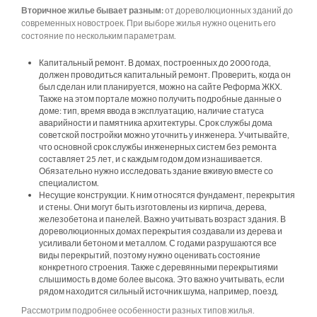
Вторичное жилье бывает разным:
от дореволюционных зданий до
современных новостроек. При выборе жилья нужно оценить его
состояние по нескольким параметрам.
Капитальный ремонт. В домах, построенных до 2000 года,
должен проводиться капитальный ремонт. Проверить, когда он
был сделан или планируется, можно на сайте Реформа ЖКХ.
Также на этом портале можно получить подробные данные о
доме: тип, время ввода в эксплуатацию, наличие статуса
аварийности и памятника архитектуры. Срок службы дома
советской постройки можно уточнить у инженера. Учитывайте,
что основной срок службы инженерных систем без ремонта
составляет 25 лет, и с каждым годом дом изнашивается.
Обязательно нужно исследовать здание вживую вместе со
специалистом.
Несущие конструкции. К ним относятся фундамент, перекрытия
и стены. Они могут быть изготовлены из кирпича, дерева,
железобетона и панелей. Важно учитывать возраст здания. В
дореволюционных домах перекрытия создавали из дерева и
усиливали бетоном и металлом. С годами разрушаются все
виды перекрытий, поэтому нужно оценивать состояние
конкретного строения. Также с деревянными перекрытиями
слышимость в доме более высока. Это важно учитывать, если
рядом находится сильный источник шума, например, поезд.
Рассмотрим подробнее особенности разных типов жилья.