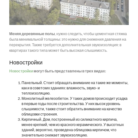
Меняя деревянные полы
, нужно следить, чтобы цементная стяжка
была минимальной толщины: это нужно для снижения давления на
перекрытия. Также требуется дополнительная звукоизоляция: в
квартирах такого типа может быть высокая слышимость.
Новостройки
Новостройки
могут быть представлены в трех видах:
Панельный. Стоит обращать внимание на такие же моменты,
как и в советских зданиях: влажность, звуко- и
теплоизоляцию.
Монолитный железобетон. У таких домов происходит усадка
в первые годы после строительства. У них высок уровень
слышимости, также стоит обратить внимание на качество
облицовки строения.
Кирпичный. Дом, построенный из силикатного кирпича,
менее крепкий, чем из красного керамического. У высотных
зданий, вероятно, проведена облицовка кирпичом, что
значительно снижает звукоизоляцию.