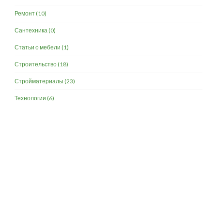
Ремонт
(10)
Сантехника
(0)
Статьи о мебели
(1)
Строительство
(18)
Стройматериалы
(23)
Технологии
(6)
Разработка и продвижение -
SeoZom
© 2026 novostroyrf.ru - Новостройки.
Любая информация, представленная на сайте, носит информационный
характер и не является публичной офертой, не является приглашением
делать оферты и не содержит существенных условий сделок,
заключаемых застройщиком. Описание объекта строительства и
инфраструктуры, представленное на сайте, является концепцией и
носит информационный характер. Раскрытие информации
застройщиком (в том числе размещение проектных деклараций и иных
обязательных документов) в соответствии со статьей 3.1. Федерального
закона от 30.12.2004 № 214-фз «об участии в долевом строительстве
многоквартирных домов и иных объектов недвижимости и о внесении