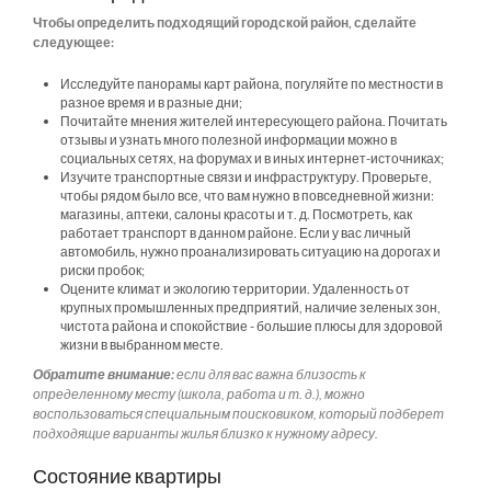
Чтобы определить подходящий городской район, сделайте
следующее:
Исследуйте панорамы карт района, погуляйте по местности в
разное время и в разные дни;
Почитайте мнения жителей интересующего района. Почитать
отзывы и узнать много полезной информации можно в
социальных сетях, на форумах и в иных интернет-источниках;
Изучите транспортные связи и инфраструктуру. Проверьте,
чтобы рядом было все, что вам нужно в повседневной жизни:
магазины, аптеки, салоны красоты и т. д. Посмотреть, как
работает транспорт в данном районе. Если у вас личный
автомобиль, нужно проанализировать ситуацию на дорогах и
риски пробок;
Оцените климат и экологию территории. Удаленность от
крупных промышленных предприятий, наличие зеленых зон,
чистота района и спокойствие - большие плюсы для здоровой
жизни в выбранном месте.
Обратите внимание:
если для вас важна близость к
определенному месту (школа, работа и т. д.), можно
воспользоваться специальным поисковиком, который подберет
подходящие варианты жилья близко к нужному адресу.
Состояние квартиры