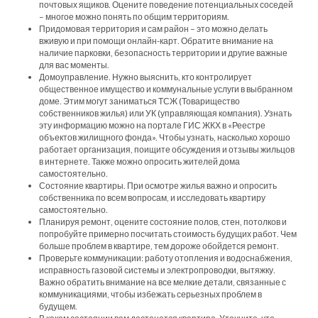
почтовых ящиков. Оцените поведение потенциальных соседей
– многое можно понять по общим территориям.
Придомовая территория и сам район – это можно делать
вживую и при помощи онлайн-карт. Обратите внимание на
наличие парковки, безопасность территории и другие важные
для вас моменты.
Домоуправление. Нужно выяснить, кто контролирует
общественное имущество и коммунальные услуги в выбранном
доме. Этим могут заниматься ТСЖ (Товарищество
собственников жилья) или УК (управляющая компания). Узнать
эту информацию можно на портале ГИС ЖКХ в «Реестре
объектов жилищного фонда». Чтобы узнать, насколько хорошо
работает организация, поищите обсуждения и отзывы жильцов
в интернете. Также можно опросить жителей дома
самостоятельно.
Состояние квартиры. При осмотре жилья важно и опросить
собственника по всем вопросам, и исследовать квартиру
самостоятельно.
Планируя ремонт, оцените состояние полов, стен, потолков и
попробуйте примерно посчитать стоимость будущих работ. Чем
больше проблем в квартире, тем дороже обойдется ремонт.
Проверьте коммуникации: работу отопления и водоснабжения,
исправность газовой системы и электропроводки, вытяжку.
Важно обратить внимание на все мелкие детали, связанные с
коммуникациями, чтобы избежать серьезных проблем в
будущем.