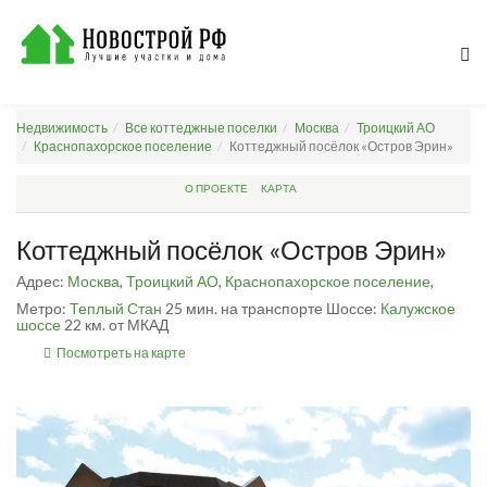
Недвижимость
Все коттеджные поселки
Москва
Троицкий АО
Краснопахорское поселение
Коттеджный посёлок «Остров Эрин»
О ПРОЕКТЕ
КАРТА
Коттеджный посёлок «Остров Эрин»
Адрес:
Москва
,
Троицкий АО
,
Краснопахорское поселение
,
Метро:
Теплый Стан
25 мин. на транспорте
Шоссе:
Калужское
шоссе
22 км. от МКАД
Посмотреть на карте