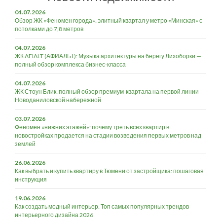
04.07.2026
Обзор ЖК «Феномен города»: элитный квартал у метро «Минская» с
потолками до 7,8 метров
04.07.2026
ЖК AFIALT (АФИАЛЬТ): Музыка архитектуры на берегу Лихоборки —
полный обзор комплекса бизнес-класса
04.07.2026
ЖК Стоун Блик: полный обзор премиум-квартала на первой линии
Новоданиловской набережной
03.07.2026
Феномен «нижних этажей»: почему треть всех квартир в
новостройках продается на стадии возведения первых метров над
землей
26.06.2026
Как выбрать и купить квартиру в Тюмени от застройщика: пошаговая
инструкция
19.06.2026
Как создать модный интерьер: Топ самых популярных трендов
интерьерного дизайна 2026