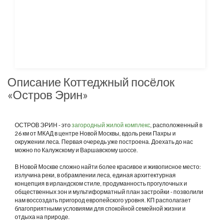
Описание Коттеджный посёлок
«Остров Эрин»
ОСТРОВ ЭРИН - это
загородный жилой комплекс
, расположенный в
26 км от МКАД в центре Новой Москвы, вдоль реки Пахры и
окружении леса. Первая очередь уже построена. Доехать до нас
можно по Калужскому и Варшавскому шоссе.
В Новой Москве сложно найти более красивое и живописное место:
излучина реки, в обрамлении леса, единая архитектурная
концепция в ирландском стиле, продуманность прогулочных и
общественных зон и мультиформатный план застройки - позволили
нам воссоздать пригород европейского уровня. КП располагает
благоприятными условиями для спокойной семейной жизни и
отдыха на природе.