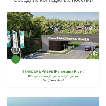
Панорама Ривер (Panorama River)
Подмосковье
,
Ступинский
,
Ступино
2
От
4,5 млн.
/ м
⃏