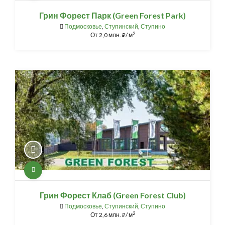
Грин Форест Парк (Green Forest Park)
Подмосковье
,
Ступинский
,
Ступино
2
От
2,0 млн.
/ м
⃏
Грин Форест Клаб (Green Forest Club)
Подмосковье
,
Ступинский
,
Ступино
2
От
2,6 млн.
/ м
⃏