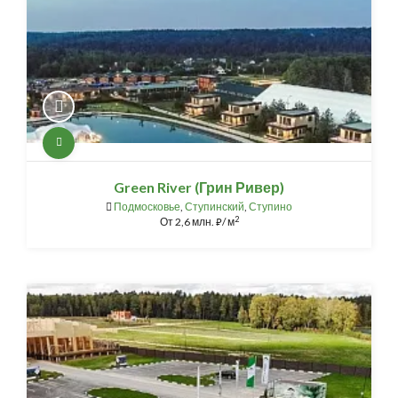
Green River (Грин Ривер)
Подмосковье
,
Ступинский
,
Ступино
2
От
2,6 млн.
/ м
⃏