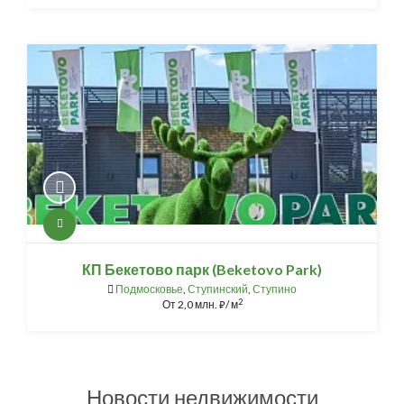
КП Бекетово парк (Beketovo Park)
Подмосковье
,
Ступинский
,
Ступино
2
От
2,0 млн.
/ м
⃏
Новости недвижимости