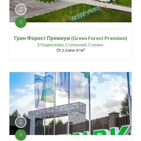
Грин Форест Премиум (Green Forest Premium)
Подмосковье
,
Ступинский
,
Ступино
2
От
2,6 млн.
/ м
⃏