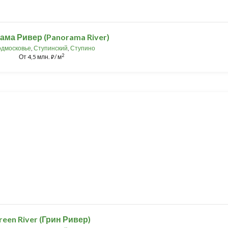
ма Ривер (Panorama River)
дмосковье
,
Ступинский
,
Ступино
2
От
4,5 млн.
/ м
⃏
reen River (Грин Ривер)