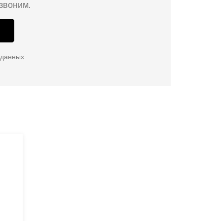
езвоним.
 данных