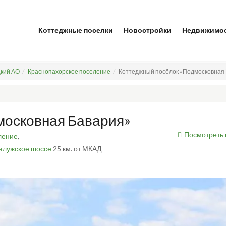
Коттеджные поселки
Новостройки
Недвижимо
кий АО
Краснопахорское поселение
Коттеджный посёлок «Подмосковная
московная Бавария»
Посмотреть 
ление
,
алужское шоссе
25 км. от МКАД