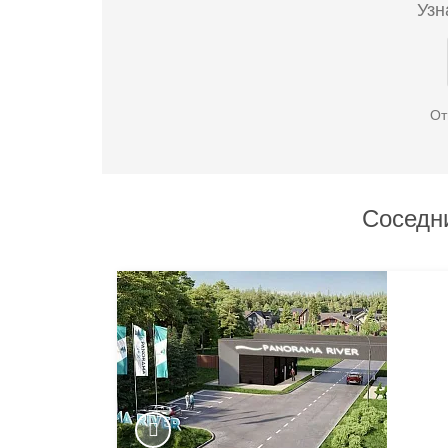
Узн
От
Соседн