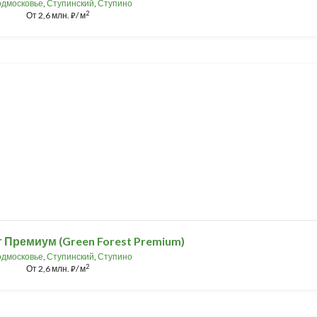
дмосковье
,
Ступинский
,
Ступино
2
От
2,6 млн.
/ м
⃏
 Премиум (Green Forest Premium)
дмосковье
,
Ступинский
,
Ступино
2
От
2,6 млн.
/ м
⃏