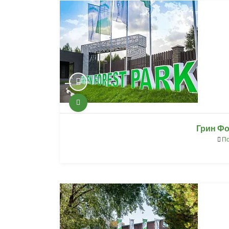
Грин Фо
По