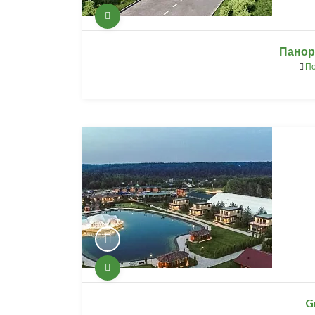
Панора
По
G