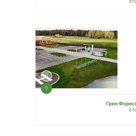
По
Грин Форест
По