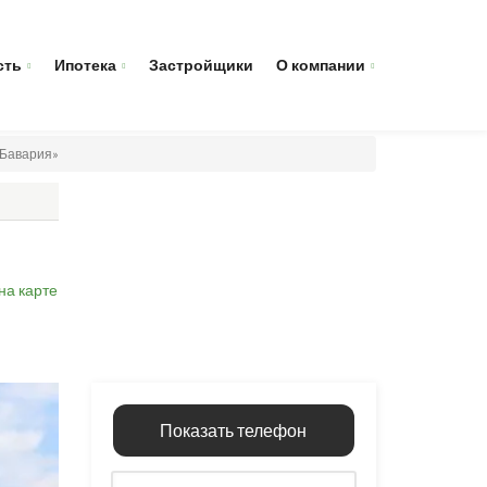
сть
Ипотека
Застройщики
О компании
 Бавария»
на карте
Показать телефон