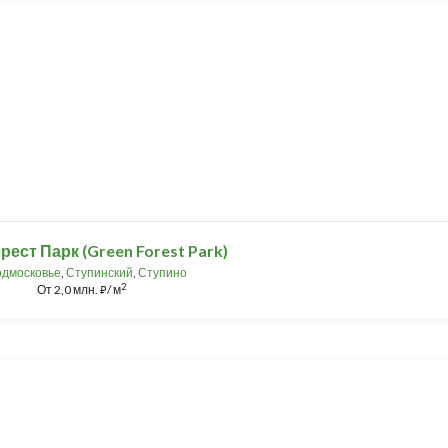
рест Парк (Green Forest Park)
дмосковье
,
Ступинский
,
Ступино
2
От
2,0 млн.
/ м
⃏