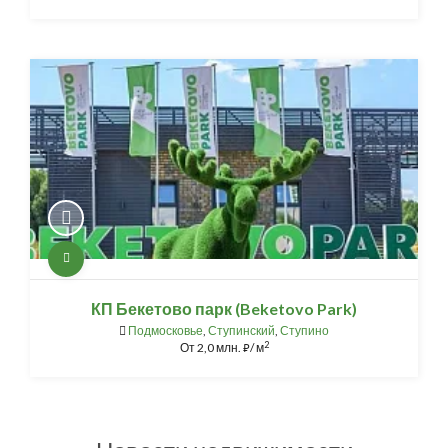
КП Бекетово парк (Beketovo Park)
Подмосковье
,
Ступинский
,
Ступино
2
От
2,0 млн.
/ м
⃏