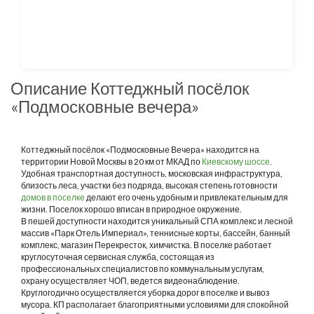
Описание Коттеджный посёлок
«Подмосковные вечера»
Коттеджный посёлок «Подмосковные Вечера» находится на
территории Новой Москвы в 20 км от МКАД по
Киевскому шоссе
.
Удобная транспортная доступность, московская инфраструктура,
близость леса, участки без подряда, высокая степень готовности
домов в поселке
делают его очень удобным и привлекательным для
жизни. Поселок хорошо вписан в природное окружение.
В пешей доступности находится уникальный СПА комплекс и лесной
массив «Парк Отель Империал», теннисные корты, бассейн, банный
комплекс, магазин Перекресток, химчистка. В поселке работает
круглосуточная сервисная служба, состоящая из
профессиональных специалистов по коммунальным услугам,
охрану осуществляет ЧОП, ведется видеонаблюдение.
Круглогодично осуществляется уборка дорог в поселке и вывоз
мусора. КП располагает благоприятными условиями для спокойной