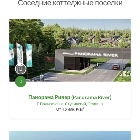
Соседние коттеджные поселки
Панорама Ривер (Panorama River)
Подмосковье
,
Ступинский
,
Ступино
2
От
4,5 млн.
/ м
⃏