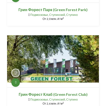
Грин Форест Парк (Green Forest Park)
Подмосковье
,
Ступинский
,
Ступино
2
От
2,0 млн.
/ м
⃏
Грин Форест Клаб (Green Forest Club)
Подмосковье
,
Ступинский
,
Ступино
2
От
2,6 млн.
/ м
⃏