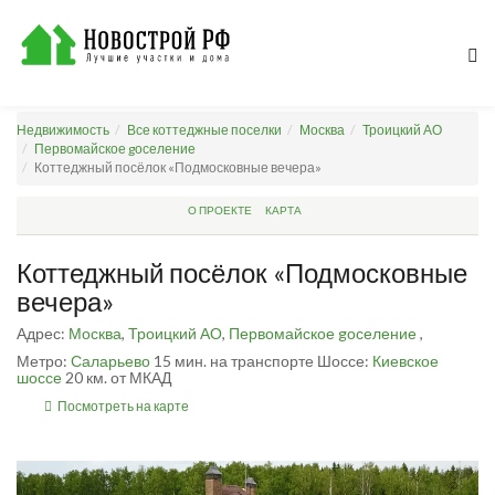
Недвижимость
Все коттеджные поселки
Москва
Троицкий АО
Первомайское gоселение
Коттеджный посёлок «Подмосковные вечера»
О ПРОЕКТЕ
КАРТА
Коттеджный посёлок «Подмосковные
вечера»
Адрес:
Москва
,
Троицкий АО
,
Первомайское gоселение
,
Метро:
Саларьево
15 мин. на транспорте
Шоссе:
Киевское
шоссе
20 км. от МКАД
Посмотреть на карте