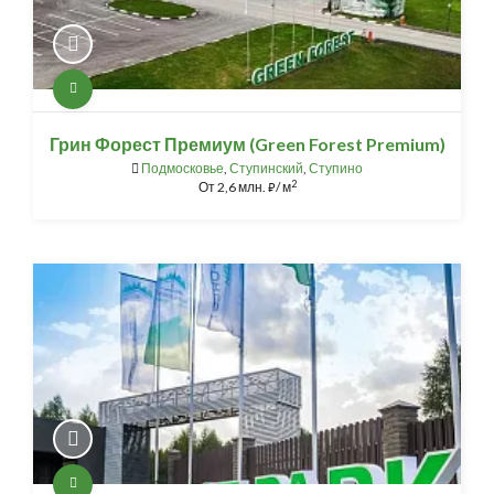
Грин Форест Премиум (Green Forest Premium)
Подмосковье
,
Ступинский
,
Ступино
2
От
2,6 млн.
/ м
⃏