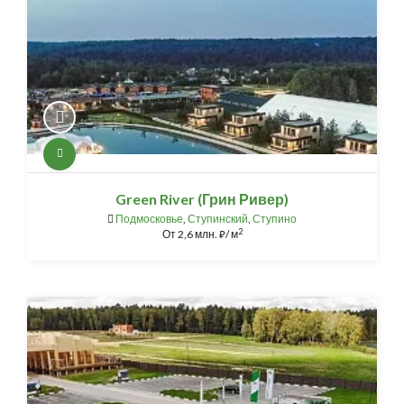
Green River (Грин Ривер)
Подмосковье
,
Ступинский
,
Ступино
2
От
2,6 млн.
/ м
⃏