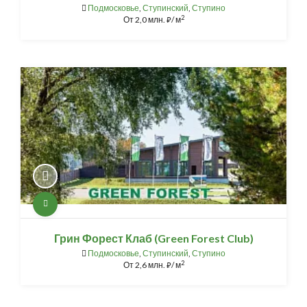
Подмосковье
,
Ступинский
,
Ступино
2
От
2,0 млн.
/ м
⃏
Грин Форест Клаб (Green Forest Club)
Подмосковье
,
Ступинский
,
Ступино
2
От
2,6 млн.
/ м
⃏