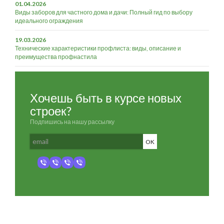
01.04.2026
Виды заборов для частного дома и дачи: Полный гид по выбору
идеального ограждения
19.03.2026
Технические характеристики профлиста: виды, описание и
преимущества профнастила
Хочешь быть в курсе новых
строек?
Подпишись на нашу рассылку
Разработка и продвижение -
SeoZom
© 2026 novostroyrf.ru - Новостройки.
Любая информация, представленная на сайте, носит информационный