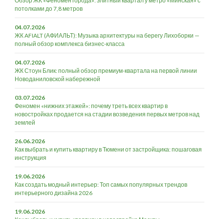
Обзор ЖК «Феномен города»: элитный квартал у метро «Минская» с
потолками до 7,8 метров
04.07.2026
ЖК AFIALT (АФИАЛЬТ): Музыка архитектуры на берегу Лихоборки —
полный обзор комплекса бизнес-класса
04.07.2026
ЖК Стоун Блик: полный обзор премиум-квартала на первой линии
Новоданиловской набережной
03.07.2026
Феномен «нижних этажей»: почему треть всех квартир в
новостройках продается на стадии возведения первых метров над
землей
26.06.2026
Как выбрать и купить квартиру в Тюмени от застройщика: пошаговая
инструкция
19.06.2026
Как создать модный интерьер: Топ самых популярных трендов
интерьерного дизайна 2026
19.06.2026