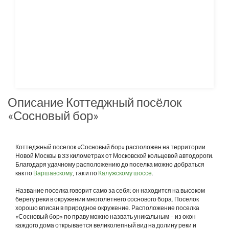
Описание Коттеджный посёлок
«Сосновый бор»
Коттеджный поселок «Сосновый бор» расположен на территории
Новой Москвы в 33 километрах от Московской кольцевой автодороги.
Благодаря удачному расположению до поселка можно добраться
как по
Варшавскому
, так и по
Калужскому шоссе
.
Название поселка говорит само за себя: он находится на высоком
берегу реки в окружении многолетнего соснового бора. Поселок
хорошо вписан в природное окружение. Расположение поселка
«Сосновый бор» по праву можно назвать уникальным – из окон
каждого дома открывается великолепный вид на долину реки и