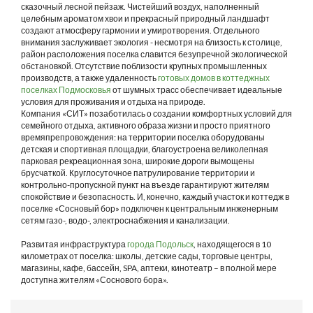
сказочный лесной пейзаж. Чистейший воздух, наполненный
целебным ароматом хвои и прекрасный природный ландшафт
создают атмосферу гармонии и умиротворения. Отдельного
внимания заслуживает экология - несмотря на близость к столице,
район расположения поселка славится безупречной экологической
обстановкой. Отсутствие поблизости крупных промышленных
производств, а также удаленность
готовых домов в коттеджных
поселках Подмосковья
от шумных трасс обеспечивает идеальные
условия для проживания и отдыха на природе.
Компания «СИТ» позаботилась о создании комфортных условий для
семейного отдыха, активного образа жизни и просто приятного
времяпрепровождения: на территории поселка оборудованы
детская и спортивная площадки, благоустроена великолепная
парковая рекреационная зона, широкие дороги вымощены
брусчаткой. Круглосуточное патрулирование территории и
контрольно-пропускной пункт на въезде гарантируют жителям
спокойствие и безопасность. И, конечно, каждый участок и коттедж в
поселке «Сосновый бор» подключен к центральным инженерным
сетям газо-, водо-, электроснабжения и канализации.
Развитая инфраструктура
города Подольск
, находящегося в 10
километрах от поселка: школы, детские сады, торговые центры,
магазины, кафе, бассейн, SPA, аптеки, кинотеатр – в полной мере
доступна жителям «Соснового бора».