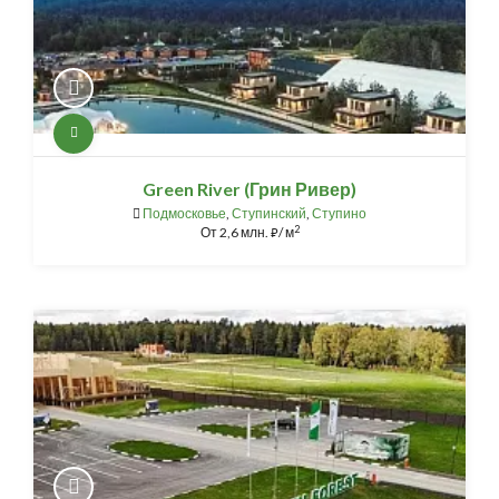
Green River (Грин Ривер)
Подмосковье
,
Ступинский
,
Ступино
2
От
2,6 млн.
/ м
⃏