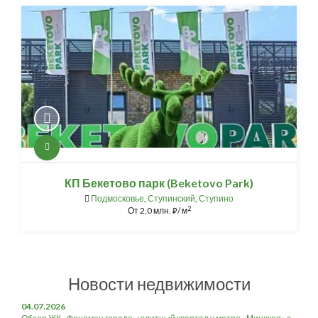
КП Бекетово парк (Beketovo Park)
Подмосковье
,
Ступинский
,
Ступино
2
От
2,0 млн.
/ м
⃏
Новости недвижимости
04.07.2026