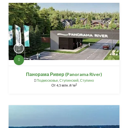
Панорама Ривер (Panorama River)
Подмосковье
,
Ступинский
,
Ступино
2
От
4,5 млн.
/ м
⃏