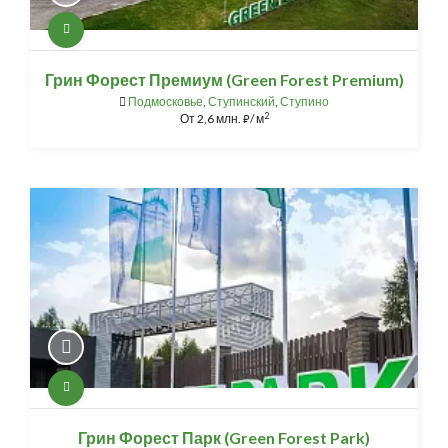
Грин Форест Премиум (Green Forest Premium)
Подмосковье
,
Ступинский
,
Ступино
2
От
2,6 млн.
/ м
⃏
Грин Форест Парк (Green Forest Park)