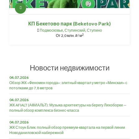
КП Бекетово парк (Beketovo Park)
Подмосковье
,
Ступинский
,
Ступино
2
От
2,0 млн.
/ м
⃏
Новости недвижимости
04.07.2026
Обзор ЖК «Феномен города»: элитный квартал у метро «Минская» с
потолками до 7,8 метров
04.07.2026
ЖК AFIALT (АФИАЛЬТ): Музыка архитектуры на берегу Лихоборки —
полный обзор комплекса бизнес-класса
04.07.2026
ЖК Стоун Блик: полный обзор премиум-квартала на первой линии
Новоданиловской набережной