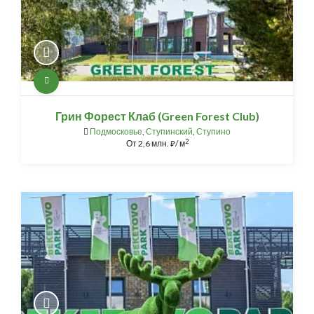
Грин Форест Клаб (Green Forest Club)
Подмосковье
,
Ступинский
,
Ступино
2
От
2,6 млн.
/ м
⃏