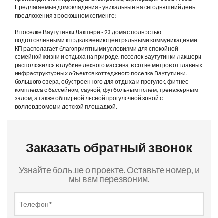
Предлагаемые домовладения - уникальные на сегодняшний день
предложения в роскошном сегменте!
В поселке Ваутутинки Лакшери - 23 дома с полностью
подготовленными к подключению центральными коммуникациями.
КП располагает благоприятными условиями для спокойной
семейной жизни и отдыха на природе. поселок Ваутутинки Лакшери
расположился в глубине лесного массива, в сотне метров от главных
инфраструктурных объектов коттеджного поселка Ваутутинки:
большого озера, обустроенного для отдыха и прогулок, фитнес-
комплекса с бассейном, сауной, футбольным полем, тренажерным
залом, а также обширной лесной прогулочной зоной с
роллердромом и детской площадкой.
Заказать обратный звонок
Узнайте больше о проекте. Оставьте номер, и
мы вам перезвоним.