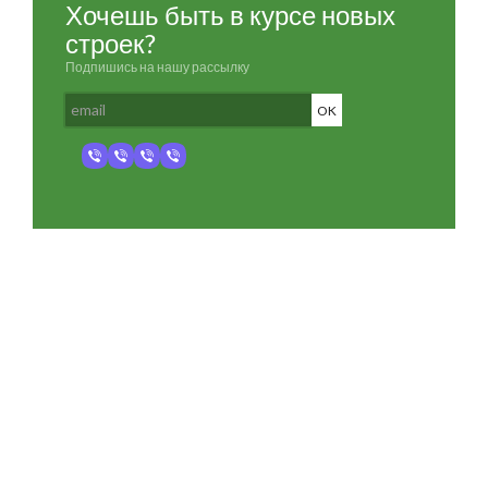
Хочешь быть в курсе новых
строек?
Подпишись на нашу рассылку
Разработка и продвижение -
SeoZom
© 2026 novostroyrf.ru - Новостройки.
Любая информация, представленная на сайте, носит информационный
характер и не является публичной офертой, не является приглашением
делать оферты и не содержит существенных условий сделок,
заключаемых застройщиком. Описание объекта строительства и
инфраструктуры, представленное на сайте, является концепцией и
носит информационный характер. Раскрытие информации
застройщиком (в том числе размещение проектных деклараций и иных
обязательных документов) в соответствии со статьей 3.1. Федерального
закона от 30.12.2004 № 214-фз «об участии в долевом строительстве
многоквартирных домов и иных объектов недвижимости и о внесении
изменений в некоторые законодательные акты Российской Федерации»