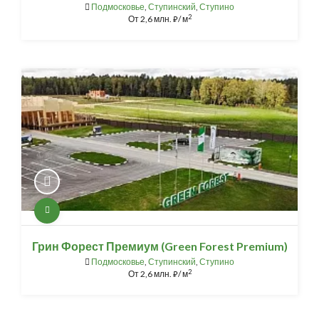
Подмосковье
,
Ступинский
,
Ступино
2
От
2,6 млн.
/ м
⃏
Грин Форест Премиум (Green Forest Premium)
Подмосковье
,
Ступинский
,
Ступино
2
От
2,6 млн.
/ м
⃏