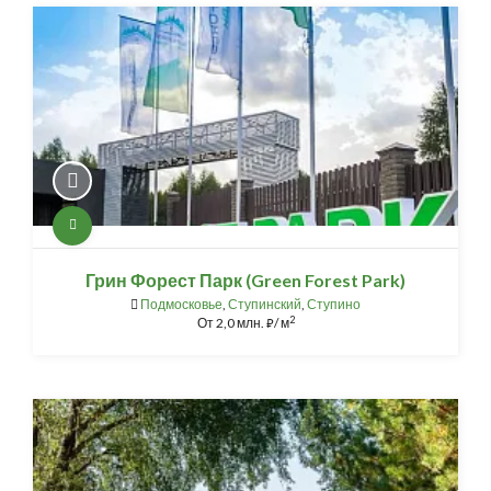
Грин Форест Парк (Green Forest Park)
Подмосковье
,
Ступинский
,
Ступино
2
От
2,0 млн.
/ м
⃏