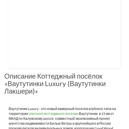
Описание Коттеджный посёлок
«Ваутутинки Luxury (Ваутутинки
Лакшери)»
Ваутутинки Luxury - это новый камерный поселок клубного типа на
территории
элитного коттеджного поселка
Ваутутинки, в 15 км от
МКАД по Калужскому шоссе, совместный эксклюзивный проект
агентства недвижимости Белые Ветры и крупнейшего в России
производителя индивидуальных домов, корпорации Good Wood.