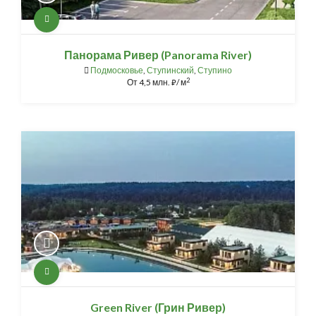
Панорама Ривер (Panorama River)
Подмосковье
,
Ступинский
,
Ступино
2
От
4,5 млн.
/ м
⃏
Green River (Грин Ривер)