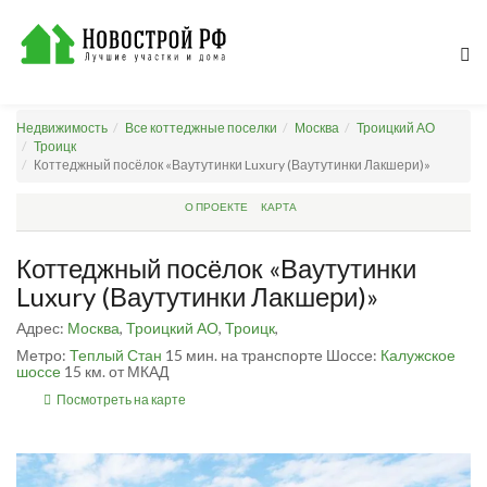
Недвижимость
Все коттеджные поселки
Москва
Троицкий АО
Троицк
Коттеджный посёлок «Ваутутинки Luxury (Ваутутинки Лакшери)»
О ПРОЕКТЕ
КАРТА
Коттеджный посёлок «Ваутутинки
Luxury (Ваутутинки Лакшери)»
Адрес:
Москва
,
Троицкий АО
,
Троицк
,
Метро:
Теплый Стан
15 мин. на транспорте
Шоссе:
Калужское
шоссе
15 км. от МКАД
Посмотреть на карте