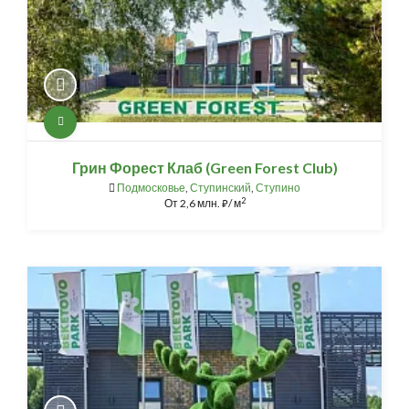
Грин Форест Клаб (Green Forest Club)
Подмосковье
,
Ступинский
,
Ступино
2
От
2,6 млн.
/ м
⃏