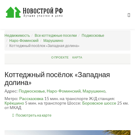
Недвижимость
Все коттеджные поселки
Подмосковье
Наро-Фоминский
Марушкино
Коттеджный посёлок «Западная долина»
О ПРОЕКТЕ
КАРТА
Коттеджный посёлок «Западная
долина»
Адрес:
Подмосковье
,
Наро-Фоминский
,
Марушкино
,
Метро:
Рассказовка
15 мин. на транспорте
Ж/Д станция:
Крёкшино
5 мин. на транспорте
Шоссе:
Боровское шоссе
25 км.
от МКАД
Посмотреть на карте