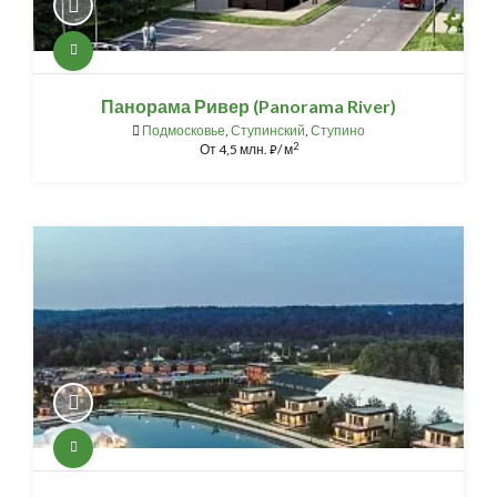
Панорама Ривер (Panorama River)
Подмосковье
,
Ступинский
,
Ступино
2
От
4,5 млн.
/ м
⃏