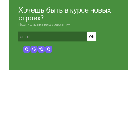
Хочешь быть в курсе новых
строек?
Подпишись на нашу рассылку
Разработка и продвижение -
SeoZom
© 2026 novostroyrf.ru - Новостройки.
Любая информация, представленная на сайте, носит информационный
характер и не является публичной офертой, не является приглашением
делать оферты и не содержит существенных условий сделок,
заключаемых застройщиком. Описание объекта строительства и
инфраструктуры, представленное на сайте, является концепцией и
носит информационный характер. Раскрытие информации
застройщиком (в том числе размещение проектных деклараций и иных
обязательных документов) в соответствии со статьей 3.1. Федерального
закона от 30.12.2004 № 214-фз «об участии в долевом строительстве
многоквартирных домов и иных объектов недвижимости и о внесении