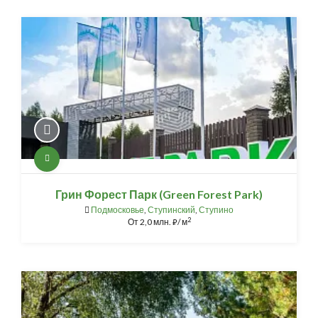
Грин Форест Парк (Green Forest Park)
Подмосковье
,
Ступинский
,
Ступино
2
От
2,0 млн.
/ м
⃏