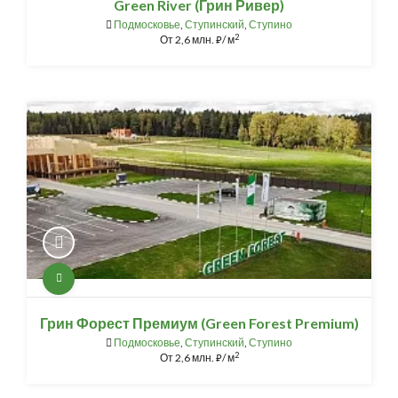
Green River (Грин Ривер)
Подмосковье
,
Ступинский
,
Ступино
2
От
2,6 млн.
/ м
⃏
Грин Форест Премиум (Green Forest Premium)
Подмосковье
,
Ступинский
,
Ступино
2
От
2,6 млн.
/ м
⃏