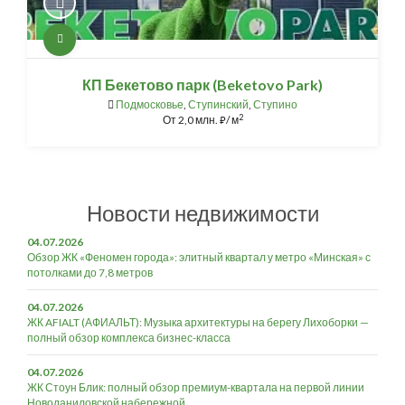
КП Бекетово парк (Beketovo Park)
Подмосковье
,
Ступинский
,
Ступино
2
От
2,0 млн.
/ м
⃏
Новости недвижимости
04.07.2026
Обзор ЖК «Феномен города»: элитный квартал у метро «Минская» с
потолками до 7,8 метров
04.07.2026
ЖК AFIALT (АФИАЛЬТ): Музыка архитектуры на берегу Лихоборки —
полный обзор комплекса бизнес-класса
04.07.2026
ЖК Стоун Блик: полный обзор премиум-квартала на первой линии
Новоданиловской набережной