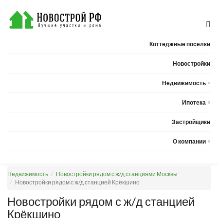
Коттеджные поселки
Новостройки
Недвижимость
Квартиры
Ипотека
Дома
Калькулятор ипотеки
Застройщики
Земельные участки
О компании
Новости
Недвижимость
Новостройки рядом с ж/д станциями Москвы
Статьи
Новостройки рядом с ж/д станцией Крёкшино
Компания
Новостройки рядом с ж/д станцией
Крёкшино
Контакты