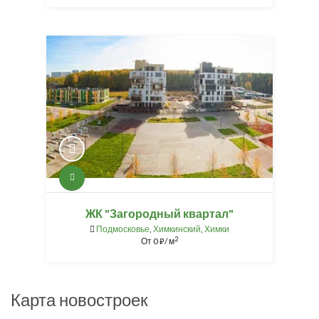
ЖК "Загородный квартал"
Подмосковье
,
Химкинский
,
Химки
2
От
0
/ м
⃏
Карта новостроек