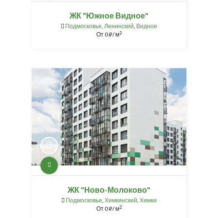
ЖК "Южное Видное"
Подмосковье
,
Ленинский
,
Видное
2
От
0
/ м
⃏
ЖК "Ново-Молоково"
Подмосковье
,
Химкинский
,
Химки
2
От
0
/ м
⃏