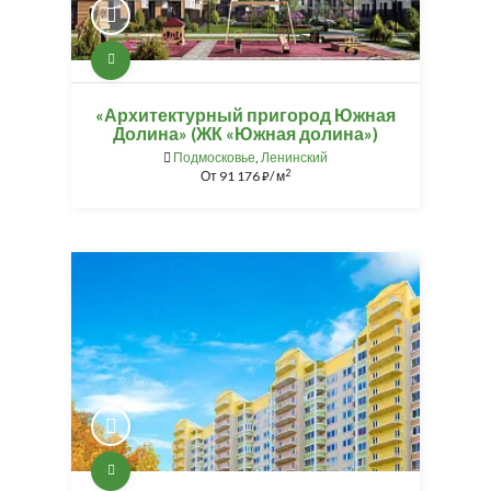
«Архитектурный пригород Южная
Долина» (ЖК «Южная долина»)
Подмосковье
,
Ленинский
2
От
91 176
/ м
⃏