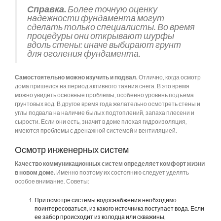
Справка.
Более точную оценку
надежности фундамента могут
сделать только специалисты. Во время
процедуры они открывают шурфы
вдоль стены: иначе выбирают грунт
для оголения фундамента.
Самостоятельно можно изучить и подвал.
Отлично, когда осмотр
дома пришелся на период активного таяния снега. В это время
можно увидеть основные проблемы, особенно уровень подъема
грунтовых вод. В другое время года желательно осмотреть стены и
углы подвала на наличие былых подтоплений, запаха плесени и
сырости. Если они есть, значит в доме плохая гидроизоляция,
имеются проблемы с дренажной системой и вентиляцией.
Осмотр инженерных систем
Качество коммуникационных систем определяет комфорт жизни
в новом доме.
Именно поэтому их состоянию следует уделять
особое внимание. Советы:
При осмотре системы водоснабжения необходимо
поинтересоваться, из какого источника поступает вода. Если
ее забор происходит из колодца или скважины,