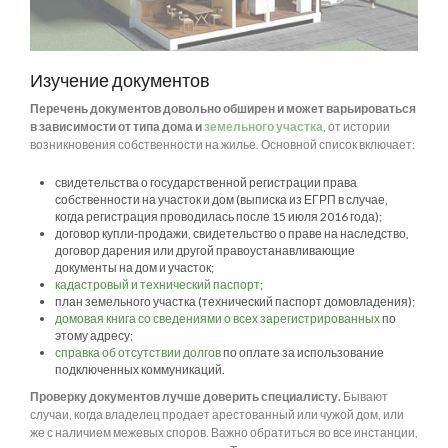
Изучение документов
Перечень документов довольно обширен и может варьироваться
в зависимости от типа дома и
земельного участка
, от истории
возникновения собственности на жилье. Основной список включает:
свидетельства о государственной регистрации права
собственности на участок и дом (выписка из ЕГРП в случае,
когда регистрация проводилась после 15 июля 2016 года);
договор купли-продажи, свидетельство о праве на наследство,
договор дарения или другой правоустанавливающие
документы на дом и участок;
кадастровый и технический паспорт
;
план земельного участка (технический паспорт домовладения);
домовая книга со сведениями о всех зарегистрированных
по
этому адресу;
справка об отсутствии долгов
по оплате за использование
подключенных коммуникаций.
Проверку документов лучше доверить специалисту.
Бывают
случаи, когда владелец продает арестованный или чужой дом, или
же с наличием межевых споров. Важно обратиться во все инстанции,