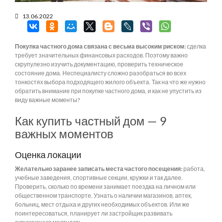
13.06.2022
Покупка частного дома связана с весьма высоким риском:
сделка
требует значительных финансовых расходов. Поэтому важно
скрупулезно изучить документацию, проверить техническое
состояние дома. Неспециалисту сложно разобраться во всех
тонкостях выбора подходящего жилого объекта. Так на что же нужно
обратить внимание при покупке частного дома, и как не упустить из
виду важные моменты?
Как купить частный дом — 9
важных моментов
Оценка локации
Желательно заранее записать места частого посещения:
работа,
учебные заведения, спортивные секции, кружки и так далее.
Проверить, сколько по времени занимает поездка на личном или
общественном транспорте. Узнать о наличии магазинов, аптек,
больниц, мест отдыха и других необходимых объектов. Или же
поинтересоваться, планирует ли застройщик развивать