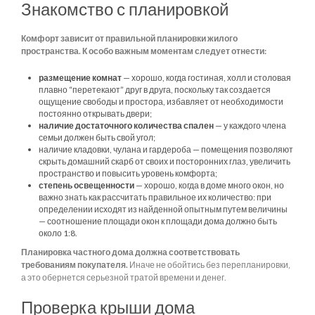
Знакомство с планировкой
Комфорт зависит от правильной планировки жилого
пространства. К особо важным моментам следует отнести:
размещение комнат
— хорошо, когда гостиная, холл и столовая
плавно “перетекают” друг в друга, поскольку так создается
ощущение свободы и простора, избавляет от необходимости
постоянно открывать двери;
наличие достаточного количества спален
— у каждого члена
семьи должен быть свой угол;
наличие кладовки, чулана и гардероба — помещения позволяют
скрыть домашний скарб от своих и посторонних глаз, увеличить
пространство и повысить уровень комфорта;
степень освещенности
— хорошо, когда в доме много окон, но
важно знать как рассчитать правильное их количество: при
определении исходят из найденной опытным путем величины
— соотношение площади окон к площади дома должно быть
около 1:8.
Планировка частного дома должна соответствовать
требованиям покупателя.
Иначе не обойтись без перепланировки,
а это обернется серьезной тратой времени и денег.
Проверка крыши дома