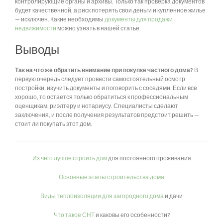
контролирующие органы и архивы. Только так проверка документов
будет качественной, а риск потерять свои деньги и купленное жилье
— исключен. Какие необходимы
документы для продажи
недвижимости
можно узнать в нашей статье.
Выводы
Так на что же обратить внимание при покупке частного дома?
В
первую очередь следует провести самостоятельный осмотр
постройки, изучить документы и поговорить с соседями. Если все
хорошо, то остается только обратиться к профессиональным
оценщикам, риэлтеру и нотариусу. Специалисты сделают
заключения, и после получения результатов предстоит решить —
стоит ли покупать этот дом.
Из чего лучше строить дом
для постоянного проживания
Основные этапы строительства дома
Виды теплоизоляции для загородного дома
и дачи
Что такое СНТ
и каковы его особенности?