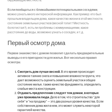
окружающую местность.
Если пообщаться с ближайшими потенциальными соседями
,
можно узнать много интересной информации. Как пример: кто был
прошлым владельцем дома, какое качество жизни в этой местности,
состояние земельных участков (весной топит? Местность
болотистая?), есть ли проблемы с коммуникациями, какое
расстояние до воды, возможно узнать о соседях, и т.д.
Первый осмотр дома
Первое знакомство с домом позволит сделать предварительные
выводы о его пригодности для жилья. Вот несколько правил
осмотра:
Смотреть дом лучше весной.
В это время происходит
активное таяние снега и повышение влажности грунта, что
дает возможность оценить земельный участок и общее
состояние жилья, также качество фундамента, определить
слабые места конструкции.
Отдавать предпочтение следует тем домам, в которых
уже проживали люди.
Дело в том, что строительство “для
себя” и “на продажу” — это два разных уровня качества. Если
собственник дома жил в нем, это может служить некоторой
гарантией качества.