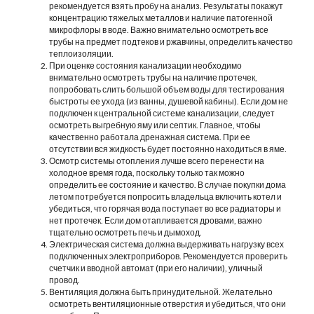
рекомендуется взять пробу на анализ. Результаты покажут
концентрацию тяжелых металлов и наличие патогенной
микрофлоры в воде. Важно внимательно осмотреть все
трубы на предмет подтеков и ржавчины, определить качество
теплоизоляции.
При оценке состояния канализации необходимо
внимательно осмотреть трубы на наличие протечек,
попробовать слить большой объем воды для тестирования
быстроты ее ухода (из ванны, душевой кабины). Если дом не
подключен к центральной системе канализации, следует
осмотреть выгребную яму или септик. Главное, чтобы
качественно работала дренажная система. При ее
отсутствии вся жидкость будет постоянно находиться в яме.
Осмотр системы отопления лучше всего перенести на
холодное время года, поскольку только так можно
определить ее состояние и качество. В случае покупки дома
летом потребуется попросить владельца включить котел и
убедиться, что горячая вода поступает во все радиаторы и
нет протечек. Если дом отапливается дровами, важно
тщательно осмотреть печь и дымоход.
Электрическая система должна выдерживать нагрузку всех
подключенных электроприборов. Рекомендуется проверить
счетчик и вводной автомат (при его наличии), уличный
провод.
Вентиляция должна быть принудительной. Желательно
осмотреть вентиляционные отверстия и убедиться, что они