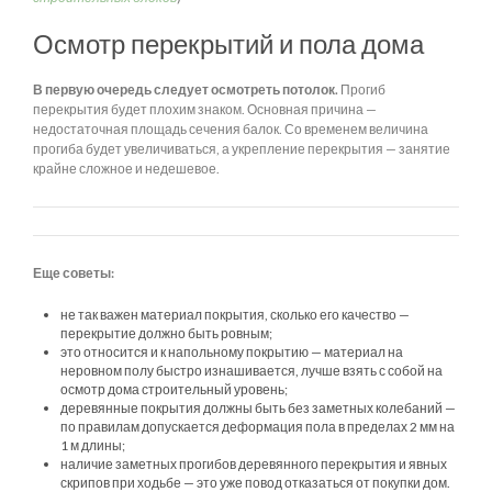
Осмотр перекрытий и пола дома
В первую очередь следует осмотреть потолок.
Прогиб
перекрытия будет плохим знаком. Основная причина —
недостаточная площадь сечения балок. Со временем величина
прогиба будет увеличиваться, а укрепление перекрытия — занятие
крайне сложное и недешевое.
Еще советы:
не так важен материал покрытия, сколько его качество —
перекрытие должно быть ровным;
это относится и к напольному покрытию — материал на
неровном полу быстро изнашивается, лучше взять с собой на
осмотр дома строительный уровень;
деревянные покрытия должны быть без заметных колебаний —
по правилам допускается деформация пола в пределах 2 мм на
1 м длины;
наличие заметных прогибов деревянного перекрытия и явных
скрипов при ходьбе — это уже повод отказаться от покупки дом.