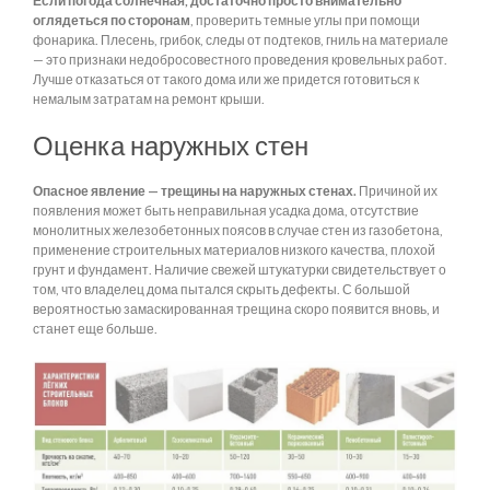
Если погода солнечная, достаточно просто внимательно
оглядеться по сторонам
, проверить темные углы при помощи
фонарика. Плесень, грибок, следы от подтеков, гниль на материале
— это признаки недобросовестного проведения кровельных работ.
Лучше отказаться от такого дома или же придется готовиться к
немалым затратам на ремонт крыши.
Оценка наружных стен
Опасное явление — трещины на наружных стенах.
Причиной их
появления может быть неправильная усадка дома, отсутствие
монолитных железобетонных поясов в случае стен из газобетона,
применение строительных материалов низкого качества, плохой
грунт и фундамент. Наличие свежей штукатурки свидетельствует о
том, что владелец дома пытался скрыть дефекты. С большой
вероятностью замаскированная трещина скоро появится вновь, и
станет еще больше.