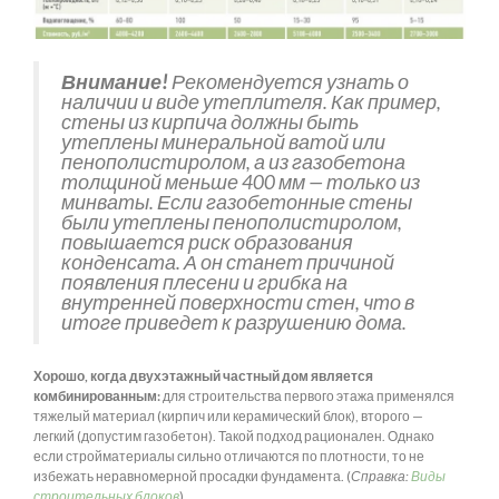
Внимание!
Рекомендуется узнать о
наличии и виде утеплителя. Как пример,
стены из кирпича должны быть
утеплены минеральной ватой или
пенополистиролом, а из газобетона
толщиной меньше 400 мм — только из
минваты. Если газобетонные стены
были утеплены пенополистиролом,
повышается риск образования
конденсата. А он станет причиной
появления плесени и грибка на
внутренней поверхности стен, что в
итоге приведет к разрушению дома.
Хорошо, когда двухэтажный частный дом является
комбинированным:
для строительства первого этажа применялся
тяжелый материал (кирпич или керамический блок), второго —
легкий (допустим газобетон). Такой подход рационален. Однако
если стройматериалы сильно отличаются по плотности, то не
избежать неравномерной просадки фундамента. (
Справка:
Виды
строительных блоков
)