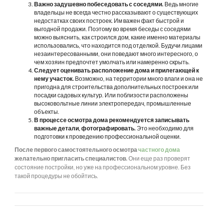
Важно задушевно побеседовать с соседями.
Ведь многие
владельцы не всегда честно рассказывают о существующих
недостатках своих построек. Им важен факт быстрой и
выгодной продажи. Поэтому во время беседы с соседями
можно выяснить, как строился дом, какие именно материалы
использовались, что находится под отделкой. Будучи лицами
незаинтересованными, они поведают много интересного, о
чем хозяин предпочтет умолчать или намеренно скрыть.
Следует оценивать расположение дома и прилегающей к
нему участок.
Возможно, на территории много влаги и она не
пригодна для строительства дополнительных построек или
посадки садовых культур. Или поблизости расположены
высоковольтные линии электропередач, промышленные
объекты.
В процессе осмотра дома рекомендуется записывать
важные детали, фотографировать.
Это необходимо для
подготовки к проведению профессиональной оценки.
После первого самостоятельного осмотра
частного дома
желательно пригласить специалистов.
Они еще раз проверят
состояние постройки, но уже на профессиональном уровне. Без
такой процедуры не обойтись.