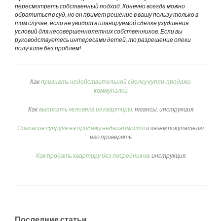
пересмотреть собственный подход. Конечно всегда можно
обратиться в суд, но он примет решение в вашу пользу только в
том случае, если не увидит в планируемой сделке ухудшения
условий для несовершеннолетних собственников. Если вы
руководствуетесь интересами детей, то разрешение опеки
получите без проблем!
Как
признать недействительной сделку купли-продажи
коммуналки
Как
выписать человека из квартиры
: нюансы, инструкция
Согласие супруга на продажу недвижимости
и зачем покупателю
его проверять
Как продать квартиру без посредников
: инструкция
Последние статьи