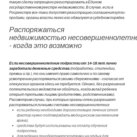
такую сделку запрещено регистрировать в Едином
государственном реестре недвижимости. В случае, если в
Росреестре все-таки допустят регистрацию соглашения купли-
продажи, органы власти легко его обжалуют в судебном порядке.
Распоряжаться
недвижимостью несовершеннолетн
- когда это возможно
Если несовершеннолетние подростки от 14-18 лет лично
заработали денежные средства
(подработки, стипендии,
премии и пр.), то они имеют право самолично и по своему
усмотрению распоряжаться своими сбережениями - согласие от
опекунских органов здесь не требуется. Однако, без разрешения
попечительских ведомств не обойтись, когда вклад ребенка
открыт третьими лицами (родителями, родственниками).
Рассмотрим случаи, при которых органы опеки разрешают
распоряжаться личными счетами несовершеннолетних:
если ребенку необходимо дорогостоящее лечение (этот
фактор нужно подтверждать медицинским заключением
врача);
средства будут использованы на оплату обучения
подростка;
для ребенка приобретаются путевки на отдых для