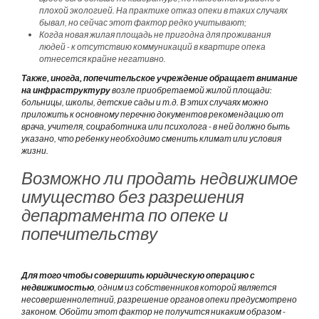
плохой экологией. На практике отказ опеки в таких случаях
бывал, но сейчас этот фактор редко учитывают;
Когда новая жилая площадь не пригодна для проживания
людей - к отсутствию коммуникаций в квартире опека
отнесется крайне негативно.
Также, иногда, попечительское учреждение обращает внимание
на инфраструктуру
возле приобретаемой жилой площади:
больницы, школы, детские сады и т.д. В этих случаях можно
приложить к основному перечню документов рекомендацию от
врача, учителя, соцработника или психолога - в ней должно быть
указано, что ребенку необходимо сменить климат или условия
жизни.
Возможно ли продать недвижимое
имущество без разрешения
департамента по опеке и
попечительству
Для того чтобы совершить юридическую операцию с
недвижимостью
, одним из собственников которой является
несовершеннолетний, разрешение органов опеки предусмотрено
законом. Обойти этот фактор не получится никаким образом -