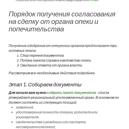
Порядок получения согласования
на сделку от органа опеки и
попечительства
Получение одобрения от опекунских органов предполагает три
основных этапа:
Сбор перечня документов.
Подача пакета справок в ведомство опеки.
Ожидание ответа от органа власти.
Рассмотрим все необходимые действия подробнее.
Этап 1. Собираем документы
Для начала вам нужно
собрать пакет документов
- список
утверждает региональный уполномоченный орган. В основном он
должен состоять из следующих позиций:
заявления;
удостоверения личности опекуна, родителя или
усыновителя;
свидетельства о рождении или паспорта
несовершеннолетнего;