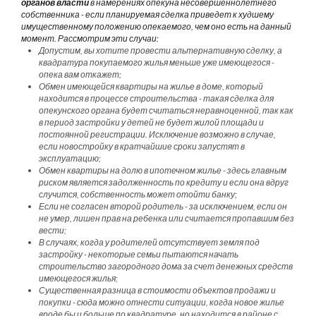
органов власти
в намерениях опекуна несовершеннолетнего
собственника - если планируемая сделка приведет к худшему
имущественному положению опекаемого, чем оно есть на данный
момент. Рассмотрим эти случаи:
Допустим, вы хотите провести альтернативную сделку, а
квадратура покупаемого жилья меньше уже имеющегося -
опека вам откажет;
Обмен имеющейся квартиры на жилье в доме, который
находится в процессе строительства - такая сделка для
опекунского органа будет считаться неравноценной, так как
в период застройки у детей не будет жилой площади и
постоянной регистрации. Исключение возможно в случае,
если новостройку в кратчайшие сроки запустят в
эксплуатацию;
Обмен квартиры на долю в ипотечном жилье - здесь главным
риском является задолженность по кредиту и если она вдруг
случится, собственность может отойти банку;
Если не согласен второй родитель - за исключением, если он
не умер, лишен прав на ребенка или считается пропавшим без
вести;
В случаях, когда у родителей отсутствует земля под
застройку - некоторые семьи пытаются начать
строительство загородного дома за счет денежных средств
имеющегося жилья;
Существенная разница в стоимости объектов продажи и
покупки - сюда можно отнести ситуации, когда новое жилье
вроде бы и больше по квадратуре, но находится в районе с