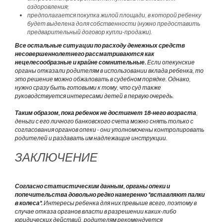
оздоровления;
предполагается покупка жилой площади, в которой ребенку
будет выделена доля собственности (нужно предоставить
предварительный договор купли-продажи).
Все остальные ситуации по расходу денежных средств
несовершеннолетнего рассматриваются как
нецелесообразные и крайне сомнительные.
Если опекунские
органы отказали родителям в использовании вклада ребенка, то
это решение можно обжаловать в судебном порядке. Однако,
нужно сразу быть готовыми к тому, что суд также
руководствуется интересами детей в первую очередь.
Таким образом, пока ребенок не достигнет 18-него возраста
,
деньги с его личного банковского счета можно снять только с
согласования органов опеки - они уполномочены контролировать
родителей и раздавать им надлежащие инструкции.
ЗАКЛЮЧЕНИЕ
Согласно статистическим данным, органы опеки и
попечительства довольно редко намеренно "вставляют палки
в колеса".
Интересы ребенка для них превыше всего, поэтому в
случае отказа органов власти в разрешении каких-либо
юридических действий, родителям рекомендуется