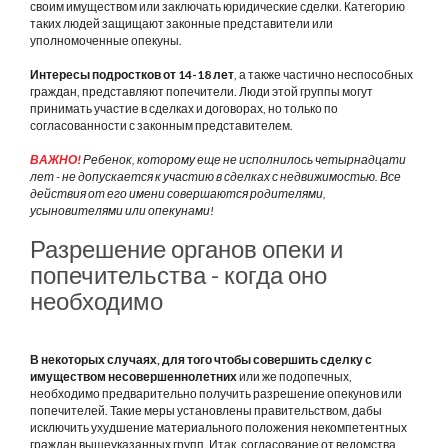
своим имуществом или заключать юридические сделки. Категорию
таких людей защищают законные представители или
уполномоченные опекуны.
Интересы подростков от 14-18 лет
, а также частично неспособных
граждан, представляют попечители. Люди этой группы могут
принимать участие в сделках и договорах, но только по
согласованности с законным представителем.
ВАЖНО!
Ребенок, которому еще не исполнилось четырнадцати
лет - не допускается к участию в сделках с недвижимостью. Все
действия от его имени совершаются родителями,
усыновителями или опекунами!
Разрешение органов опеки и
попечительства - когда оно
необходимо
В некоторых случаях, для того чтобы совершить сделку с
имуществом несовершеннолетних
или же подопечных,
необходимо предварительно получить разрешение опекунов или
попечителей. Такие меры установлены правительством, дабы
исключить ухудшение материального положения некомпетентных
граждан вышеуказанных групп. Итак, согласование от ведомства