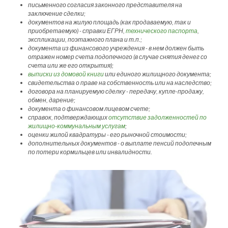
письменного согласия законного представителя на
заключение сделки;
документов на жилую площадь (как продаваемую, так и
приобретаемую) - справки ЕГРН,
технического паспорта
,
экспликации, поэтажного плана и т.п.;
документа из финансового учреждения - в нем должен быть
отражен номер счета подопечного (в случае снятия денег со
счета или же его открытия);
выписки из домовой книги
или единого жилищного документа;
свидетельства о праве на собственность или на наследство;
договора на планируемую сделку - передачу, купле-продажу,
обмен, дарение;
документа о финансовом лицевом счете;
справок, подтверждающих
отсутствие задолженностей по
жилищно-коммунальным услугам
;
оценки жилой квадратуры - его рыночной стоимости;
дополнительных документов - о выплате пенсий подопечным
по потери кормильцев или инвалидности.