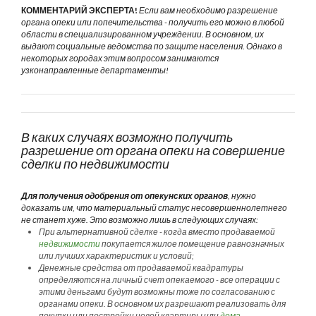
КОММЕНТАРИЙ ЭКСПЕРТА!
Если вам необходимо разрешение
органа опеки или попечительства - получить его можно в любой
области в специализированном учреждении. В основном, их
выдают социальные ведомства по защите населения. Однако в
некоторых городах этим вопросом занимаются
узконаправленные департаменты!
В каких случаях возможно получить
разрешение от органа опеки на совершение
сделки по недвижимости
Для получения одобрения от опекунских органов
, нужно
доказать им, что материальный статус несовершеннолетнего
не станет хуже. Это возможно лишь в следующих случаях:
При альтернативной сделке - когда вместо продаваемой
недвижимости
покупается жилое помещение равнозначных
или лучших характеристик и условий;
Денежные средства от продаваемой квадратуры
определяются на личный счет опекаемого - все операции с
этими деньгами будут возможны тоже по согласованию с
органами опеки. В основном их разрешают реализовать для
покупки или постройки новой квартиры или
дома
.