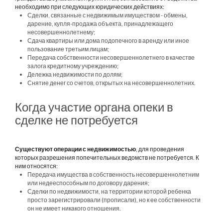
необходимо при следующих юридических действиях:
Сделки, связанные с недвижимым имуществом - обмены,
дарение, купля-продажа объекта, принадлежащего
несовершеннолетнему;
Сдача квартиры или дома подопечного в аренду или иное
пользование третьим лицам;
Передача собственности несовершеннолетнего в качестве
залога кредитному учреждению;
Дележка недвижимости по долям;
Снятие денег со счетов, открытых на несовершеннолетних.
Когда участие органа опеки в
сделке не потребуется
Существуют операции с недвижимостью
, для проведения
которых разрешения попечительных ведомств не потребуется. К
ним относятся:
Передача имущества в собственность несовершеннолетним
или недееспособным по договору дарения;
Сделки по недвижимости, на территории которой ребенка
просто зарегистрировали (прописали), но к ее собственности
он не имеет никакого отношения.