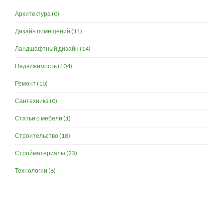
Архитектура
(0)
Дизайн помещений
(11)
Ландшафтный дизайн
(14)
Недвижимость
(104)
Ремонт
(10)
Сантехника
(0)
Статьи о мебели
(1)
Строительство
(18)
Стройматериалы
(23)
Технологии
(6)
Разработка и продвижение -
SeoZom
© 2026 novostroyrf.ru - Новостройки.
Любая информация, представленная на сайте, носит информационный
характер и не является публичной офертой, не является приглашением
делать оферты и не содержит существенных условий сделок,