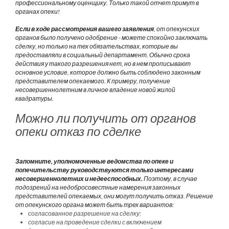
профессиональному оценщику. Только такой отчет примут в
органах опеки!
Если в ходе рассмотрения вашего заявления
, от опекунских
органов было получено одобрение - можете спокойно заключать
сделку, но только на тех обязательствах, которые вы
предоставляли в социальный департамент. Обычно срока
действия у такого разрешения нет, но в нем прописывают
основное условие, которое должно быть соблюдено законным
представителем опекаемого. К примеру, получение
несовершеннолетним в личное владение новой жилой
квадратуры.
Можно ли получить от органов
опеки отказ по сделке
Запомните, уполномоченные ведомства по опеке и
попечительству руководствуются только интересами
несовершеннолетних и недееспособных.
Поэтому, в случае
подозрений на недобросовестные намерения законных
представителей опекаемых, они могут получить отказ. Решение
от опекунского органа может быть трех вариантов:
согласованное разрешение на сделку;
согласие на проведение сделки с включением