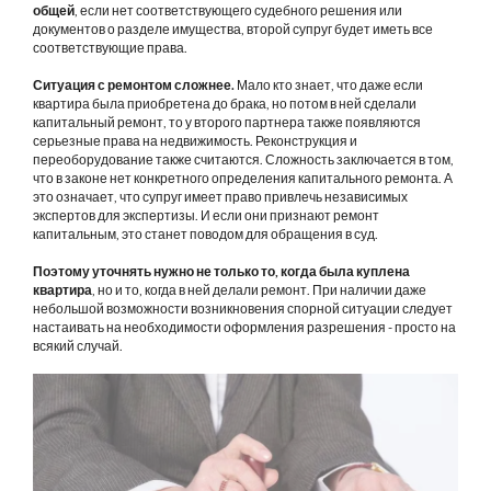
общей
, если нет соответствующего судебного решения или
документов о разделе имущества, второй супруг будет иметь все
соответствующие права.
Ситуация с ремонтом сложнее.
Мало кто знает, что даже если
квартира была приобретена до брака, но потом в ней сделали
капитальный ремонт, то у второго партнера также появляются
серьезные права на недвижимость. Реконструкция и
переоборудование также считаются. Сложность заключается в том,
что в законе нет конкретного определения капитального ремонта. А
это означает, что супруг имеет право привлечь независимых
экспертов для экспертизы. И если они признают ремонт
капитальным, это станет поводом для обращения в суд.
Поэтому уточнять нужно не только то, когда была куплена
квартира
, но и то, когда в ней делали ремонт. При наличии даже
небольшой возможности возникновения спорной ситуации следует
настаивать на необходимости оформления разрешения - просто на
всякий случай.