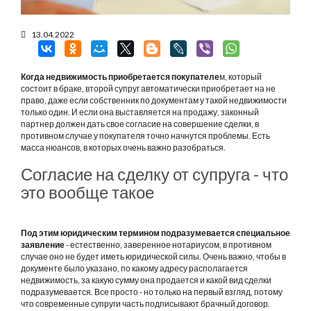
13.04.2022
Когда недвижимость приобретается покупателе
м, который
состоит в браке, второй супруг автоматически приобретает на не
право, даже если собственник по документам у такой недвижимости
только один. И если она выставляется на продажу, законный
партнер должен дать свое согласие на совершение сделки, в
противном случае у покупателя точно начнутся проблемы. Есть
масса нюансов, в которых очень важно разобраться.
Согласие на сделку от супруга - что
это вообще такое
Под этим юридическим термином подразумевается специальное
заявление
- естественно, заверенное нотариусом, в противном
случае оно не будет иметь юридической силы. Очень важно, чтобы в
документе было указано, по какому адресу располагается
недвижимость, за какую сумму она продается и какой вид сделки
подразумевается. Все просто - но только на первый взгляд, потому
что современные супруги часть подписывают брачный договор.