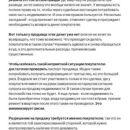
разводе, но по закону это вообще ничего не значит. У женщины есть
полное право на то, чтобы через судебные инстанции потребовать
свою часть недвижимости. И она этим правом пользуется. Несколько
заседаний - и суд признает ее право, отменяет сделку и присуждает
необходимость возврата денег покупателю.
Вот только у продавца этих денег уже нет
(или он не хочет их
возвращать, что тоже возможно). Что приходится делать
покупателю в таком случае? Нанимать адвоката и снова обращаться
в суд, а это дополнительные расходы, причем весьма
существенные.
Чтобы избежать такой неприятной ситуации покупателю
достаточно проверить
паспорт продавца. Модно также
попробовать получить информацию от третьи лиц, но это большой
риск. В идеале же стоит участвовать только в тех сделках, где у
покупателя имеется на руках заверенное нотариусом согласие
супруга на продажу недвижимости. В таком случае причин для
беспокойства точно не будет. А еще лучше - если недвижимость
была приобретена тогда, когда продавец не состоял в браке, причем
ремонт в квартире после этого также не проводился.
Это
минимизирует риски
.
Разрешение на продажу требуется именно покупателю
, так что он
и является той заинтересованной стороной, которой нужно
контролировать наличие этого документа.