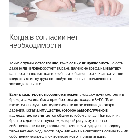
Когда в согласии нет
необходимости
Такие случаи, естественно, тоже есть, о ни нужно знать.
То есть
даже если человек состоит в браке, далеко не всегда на квартиру
распространяется правило общей собственности. Есть ситуации,
когда согласие супруга не требуется - и они перечислены в
законодательстве.
Если в квартире не проводился ремонт
, когда супруги состояли в
браке, а сама она была приобретена до похода в ЗАГС. То же
касается и получения недвижимости на основании договора
дарения. Кстати,
имущество, которое было получено в
наследство, не считается общим
в любом случае. При наличии
брачного договора с пунктом, который регулирует право
собственности на недвижимость, в согласии супруга на продажу
также нет необходимости. Муж или жена не считаются совместными
собственниками, если они отказались от приватизации.