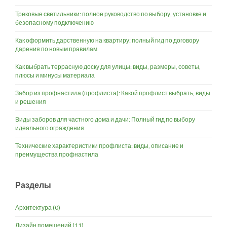
Трековые светильники: полное руководство по выбору, установке и
безопасному подключению
Как оформить дарственную на квартиру: полный гид по договору
дарения по новым правилам
Как выбрать террасную доску для улицы: виды, размеры, советы,
плюсы и минусы материала
Забор из профнастила (профлиста): Какой профлист выбрать, виды
и решения
Виды заборов для частного дома и дачи: Полный гид по выбору
идеального ограждения
Технические характеристики профлиста: виды, описание и
преимущества профнастила
Разделы
Архитектура
(0)
Дизайн помещений
(11)