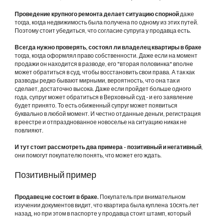
Проведение крупного ремонта делает ситуацию спорной
даже
тогда, когда недвижимость была получена по одному из этих путей.
Поэтому стоит убедиться, что согласие супруга у продавца есть.
Всегда нужно проверять, состоял ли владелец квартиры в браке
тогда, когда оформлял право собственности. Даже если на момент
продажи он находится в разводе, его "вторая половинка" вполне
может обратиться в суд, чтобы восстановить свои права. А так как
разводы редко бывают мирными, вероятность, что она так и
сделает, достаточно высока. Даже если пройдет больше одного
года, супруг может обратиться в Верховный суд - и его заявление
будет принято. То есть обиженный супруг может появиться
буквально в любой момент. И честно отданные деньги, регистрация
в реестре и отпразднованное новоселье на ситуацию никак не
повлияют.
И тут стоит рассмотреть два примера - позитивный и негативный
,
они помогут покупателю понять, что может его ждать.
Позитивный пример
Продавец не состоит в браке.
Покупатель при внимательном
изучении документов видит, что квартира была куплена 10сять лет
назад, но при этом в паспорте у продавца стоит штамп, который