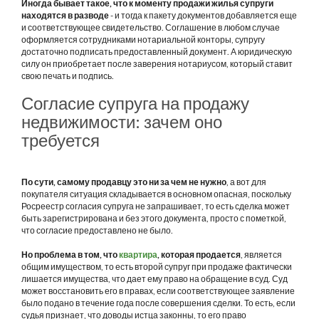
Иногда бывает такое, что к моменту продажи жилья супруги
находятся в разводе
- и тогда к пакету документов добавляется еще
и соответствующее свидетельство. Соглашение в любом случае
оформляется сотрудниками нотариальной конторы, супругу
достаточно подписать предоставленный документ. А юридическую
силу он приобретает после заверения нотариусом, который ставит
свою печать и подпись.
Согласие супруга на продажу
недвижимости: зачем оно
требуется
По сути, самому продавцу это ни за чем не нужно
, а вот для
покупателя ситуация складывается в основном опасная, поскольку
Росреестр согласия супруга не запрашивает, то есть сделка может
быть зарегистрирована и без этого документа, просто с пометкой,
что согласие предоставлено не было.
Но проблема в том, что
квартира
, которая продается
, является
общим имуществом, то есть второй супруг при продаже фактически
лишается имущества, что дает ему право на обращение в суд. Суд
может восстановить его в правах, если соответствующее заявление
было подано в течение года после совершения сделки. То есть, если
судья признает, что доводы истца законны, то его право