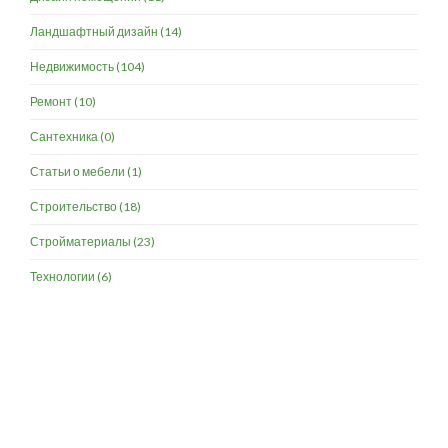
Ландшафтный дизайн
(14)
Недвижимость
(104)
Ремонт
(10)
Сантехника
(0)
Статьи о мебели
(1)
Строительство
(18)
Стройматериалы
(23)
Технологии
(6)
Разработка и продвижение -
SeoZom
© 2026 novostroyrf.ru - Новостройки.
Любая информация, представленная на сайте, носит информационный
характер и не является публичной офертой, не является приглашением
делать оферты и не содержит существенных условий сделок,
заключаемых застройщиком. Описание объекта строительства и
инфраструктуры, представленное на сайте, является концепцией и
носит информационный характер. Раскрытие информации