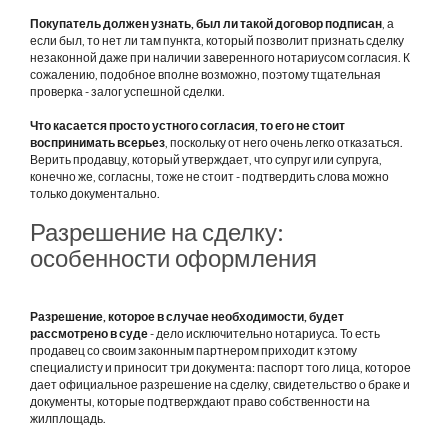
Покупатель должен узнать, был ли такой договор подписан
, а
если был, то нет ли там пункта, который позволит признать сделку
незаконной даже при наличии заверенного нотариусом согласия. К
сожалению, подобное вполне возможно, поэтому тщательная
проверка - залог успешной сделки.
Что касается просто устного согласия, то его не стоит
воспринимать всерьез
, поскольку от него очень легко отказаться.
Верить продавцу, который утверждает, что супруг или супруга,
конечно же, согласны, тоже не стоит - подтвердить слова можно
только документально.
Разрешение на сделку:
особенности оформления
Разрешение, которое в случае необходимости, будет
рассмотрено в суде
- дело исключительно нотариуса. То есть
продавец со своим законным партнером приходит к этому
специалисту и приносит три документа: паспорт того лица, которое
дает официальное разрешение на сделку, свидетельство о браке и
документы, которые подтверждают право собственности на
жилплощадь.