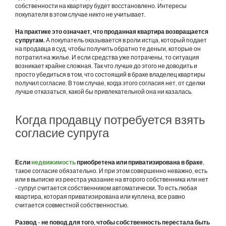
собственности на квартиру будет восстановлено. Интересы
покупателя в этом случае никто не учитывает.
На практике это означает, что проданная квартира возвращается
супругам.
А покупатель оказывается в роли истца, который подает
на продавца в суд, чтобы получить обратно те деньги, которые он
потратил на жилье. И если средства уже потрачены, то ситуация
возникает крайне сложная. Так что лучше до этого не доводить и
просто убедиться в том, что состоящий в браке владелец квартиры
получил согласие. В том случае, когда этого согласия нет, от сделки
лучше отказаться, какой бы привлекательной она ни казалась.
Когда продавцу потребуется взять
согласие супруга
Если
недвижимость
приобретена или приватизирована в браке
,
такое согласие обязательно. И при этом совершенно неважно, есть
или в выписке из реестра указание на второго собственника или нет
- супруг считается собственником автоматически. То есть любая
квартира, которая приватизирована или куплена, все равно
считается совместной собственностью.
Развод - не повод для того, чтобы собственность перестала быть