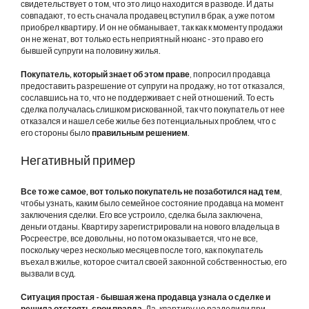
свидетельствует о том, что это лицо находится в разводе. И даты
совпадают, то есть сначала продавец вступил в брак, а уже потом
приобрел квартиру. И он не обманывает, так как к моменту продажи
он не женат, вот только есть неприятный нюанс - это право его
бывшей супруги на половину жилья.
Покупатель, который знает об этом праве
, попросил продавца
предоставить разрешение от супруги на продажу, но тот отказался,
сославшись на то, что не поддерживает с ней отношений. То есть
сделка получалась слишком рискованной, так что покупатель от нее
отказался и нашел себе жилье без потенциальных проблем, что с
его стороны было
правильным решением
.
Негативный пример
Все то же самое, вот только покупатель не позаботился над тем
,
чтобы узнать, каким было семейное состояние продавца на момент
заключения сделки. Его все устроило, сделка была заключена,
деньги отданы. Квартиру зарегистрировали на нового владельца в
Росреестре, все довольны, но потом оказывается, что не все,
поскольку через несколько месяцев после того, как покупатель
въехал в жилье, которое считал своей законной собственностью, его
вызвали в суд.
Ситуация простая - бывшая жена продавца узнала о сделке и
решила отстоять свои правда.
Да, квартиру не разделили при