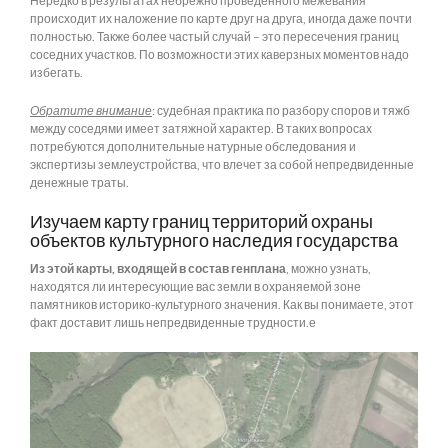
Нередко в результатах небрежно проведенного межевания
происходит их наложение по карте друг на друга, иногда даже почти
полностью. Также более частый случай – это пересечения границ
соседних участков. По возможности этих каверзных моментов надо
избегать.
Обратите внимание
: судебная практика по разбору споров и тяжб
между соседями имеет затяжной характер. В таких вопросах
потребуются дополнительные натурные обследования и
экспертизы землеустройства, что влечет за собой непредвиденные
денежные траты.
Изучаем карту границ территорий охраны
объектов культурного наследия государства
Из этой карты, входящей в состав генплана
, можно узнать,
находятся ли интересующие вас земли в охраняемой зоне
памятников историко-культурного значения. Как вы понимаете, этот
факт доставит лишь непредвиденные трудности.е