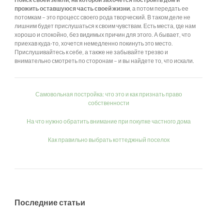
прожить оставшуюся часть своей жизни
, а потом передать ее
потомкам – это процесс своего рода творческий. В таком деле не
лишним будет прислушаться к своим чувствам. Есть места, где нам
хорошо и спокойно, без видимых причин для этого. А бывает, что
приехав куда-то, хочется немедленно покинуть это место.
Прислушивайтесь к себе, а также не забывайте трезво и
внимательно смотреть по сторонам – и вы найдете то, что искали.
Самовольная постройка: что это и как признать право
собственности
На что нужно обратить внимание при покупке частного дома
Как правильно выбрать коттеджный поселок
Последние статьи