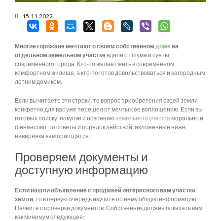
15.11.2022
Многие горожане мечтают о своем собственном
доме
на
отдельном земельном участке
вдали от шума и суеты
современного города. Кто-то желает жить в современном
комфортном жилище, а кто-то готов довольствоваться и загородным
летним домиком.
Если вы читаете эти строки, то вопрос приобретения своей земли
конкретно для вас уже перешел от мечты к ее воплощению. Если вы
готовы к поиску, покупке и освоению
земельного участка
морально и
финансово, то советы и порядок действий, изложенные ниже,
наверняка вам пригодятся.
Проверяем документы и
доступную информацию
Если нашли объявление с продажей интересного вам участка
земли
, то в первую очередь изучите по нему общую информацию.
Начните с проверки документов. Собственник должен показать вам
как минимум следующее: