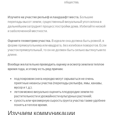
общества.
Изучите на участке рельеф и ландшафт места.
Большие
перепады высот земли, существенный визуальный угол склона в
дальнейшем затруднят процесс постройки дома. Избегайте низкой
и заболоченной местности.
Оцените геометрию участка.
В идеале она должна быть ровной, в
форме прямоугольника или квадрата, без изгибов и поворотов. Если
участок прямоугольный, то он не должен быть сильно вытянутым по
длине.
Вообще желательно проводить оценку и осмотр земли в теплое
время года, и этому есть ряд причин:
под покровом снега нередко могут скрываться не очень
приятные нюансы участка (перепады рельефа, ямы, канавы,
мусор и т.д.);
летом можно визуально оценить плодородие земли по
растительности и урожайности культурных растений;
сухость или чрезмерную сырость грунта участка также удобнее
понять в теплое время.
Изучаем коммуникации