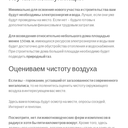
Минимально для освоения нового участка и строительства вам
будут необходимы электроэнергия и вода.
Лучше, если они уже
будут проведены на место. Если нет – будьте готовы к
дополнительным финансовым и трудовым затратам.
Для возведения относительно небольшого дома площадью
менее 150 кв. м.
имеющихся ресурсов электроэнергии и воды вам
будет достаточно для обустройства отопления и водоснабжения.
При строительстве дома большей площади необходимо будет
подводить
природный газ
.
Оцениваем чистоту воздуха
Если вы – горожанин, уставший от загазованности современного
мегаполиса
, то не поленитесь оценить чистоту окружающего
воздуха в интересующем вас месте.
Здесь вам в помощь будут осмотр на месте, опросы соседей,
Интернет и генплан.
Посмотрите, нет ли животноводческих ферм и комплексов в
радиусе хотя бы пяти километров вокруг.
Кроме того, здесь
должны вас насторожить остатки и развалины старых и закрытых