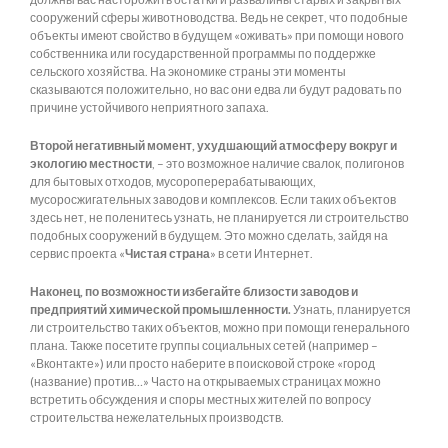
сооружений сферы животноводства. Ведь не секрет, что подобные
объекты имеют свойство в будущем «оживать» при помощи нового
собственника или государственной программы по поддержке
сельского хозяйства. На экономике страны эти моменты
сказываются положительно, но вас они едва ли будут радовать по
причине устойчивого неприятного запаха.
Второй негативный момент, ухудшающий атмосферу вокруг и
экологию местности
, – это возможное наличие свалок, полигонов
для бытовых отходов, мусороперерабатывающих,
мусоросжигательных заводов и комплексов. Если таких объектов
здесь нет, не поленитесь узнать, не планируется ли строительство
подобных сооружений в будущем. Это можно сделать, зайдя на
сервис проекта «
Чистая страна
» в сети Интернет.
Наконец, по возможности избегайте близости заводов и
предприятий химической промышленности.
Узнать, планируется
ли строительство таких объектов, можно при помощи генерального
плана. Также посетите группы социальных сетей (например –
«Вконтакте») или просто наберите в поисковой строке «город
(название) против…» Часто на открываемых страницах можно
встретить обсуждения и споры местных жителей по вопросу
строительства нежелательных производств.