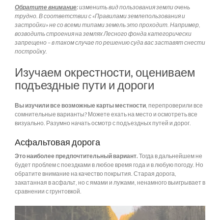
Обратите внимание
:
изменить вид пользования земли очень
трудно. В соответствии с «Правилами землепользования и
застройки» не со всеми типами земель это проходит. Например,
возводить строения на землях Лесного фонда категорически
запрещено – в таком случае по решению суда вас заставят снести
постройку.
Изучаем окрестности, оцениваем
подъездные пути и дороги
Вы изучили все возможные карты местности
, перепроверили все
сомнительные варианты? Можете ехать на место и осмотреть все
визуально. Разумно начать осмотр с подъездных путей и дорог.
Асфальтовая дорога
Это наиболее предпочтительный вариант.
Тогда в дальнейшем не
будет проблем с поездками в любое время года и в любую погоду. Но
обратите внимание на качество покрытия. Старая дорога,
закатанная в асфальт, но с ямами и лужами, ненамного выигрывает в
сравнении с грунтовкой.