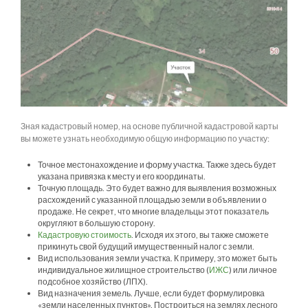
Зная кадастровый номер, на основе публичной кадастровой карты
вы можете узнать необходимую общую информацию по участку:
Точное местонахождение и форму участка. Также здесь будет
указана привязка к месту и его координаты.
Точную площадь. Это будет важно для выявления возможных
расхождений с указанной площадью земли в объявлении о
продаже. Не секрет, что многие владельцы этот показатель
округляют в большую сторону.
Кадастровую стоимость
. Исходя их этого, вы также сможете
прикинуть свой будущий имущественный налог с земли.
Вид использования земли участка. К примеру, это может быть
индивидуальное жилищное строительство (
ИЖС
) или личное
подсобное хозяйство (ЛПХ).
Вид назначения земель. Лучше, если будет формулировка
«земли населенных пунктов». Построиться на землях лесного