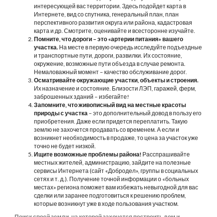
интересующей вас территории. Здесь подойдет карта в
Интернете, вид со спутника, генеральный план, план
перспективного развития округа или района, кадастровая
карта и др. Смотрите, оценивайте и всесторонне изучайте.
Помните, что дороги – это «артерии питания» вашего
участка.
На месте в первую очередь исследуйте подъездные
и транспортные пути, дороги, развилки. Их состояние,
окружение, возможные пути объезда в случае ремонта.
Немаловажный момент – качество обслуживание дорог.
Осматривайте окружающие участки, объекты и строения.
Их назначение и состояние. Близости ЛЭП, гаражей, ферм,
заброшенных зданий – избегайте!
Запомните, что живописный вид на местные красоты
природы с участка
– это дополнительный довод в пользу его
приобретения. Даже если придется переплатить. Такую
землю не захочется продавать со временем. А если и
возникнет необходимость в продаже, то цена за участок уже
точно не будет низкой.
Ищите возможные проблемы района!
Расспрашивайте
местных жителей, администрацию, зайдите на полезные
сервисы Интернета (сайт «Добродел», группы в социальных
сетях и т. д.). Получение точной информации о «больных
местах» региона поможет вам избежать невыгодной для вас
сделки или заранее подготовиться к решению проблем,
которые возникнут уже в ходе пользования участком.
Поиск своей земли, на которой захочется построить дом и