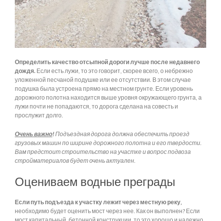
Определить качество отсыпной дороги лучше после недавнего
дождя.
Если есть лужи, то это говорит, скорее всего, о небрежно
уложенной песчаной подушке или ее отсутствии. В этом случае
подушка была устроена прямо на местном грунте. Если уровень
дорожного полотна находится выше уровня окружающего грунта, а
лужи почти не попадаются, то дорога сделана на совесть и
прослужит долго.
Очень важно
!
Подъездная дорога должна обеспечить проезд
грузовых машин по ширине дорожного полотна и его твердости.
Вам предстоит строительство на участке и вопрос подвоза
стройматериалов будет очень актуален.
Оцениваем водные преграды
Если путь подъезда к участку лежит через местную реку,
необходимо будет оценить мост через нее. Как он выполнен? Если
мост капитальный, бетонной конструкции, то это хорошо и надежно.