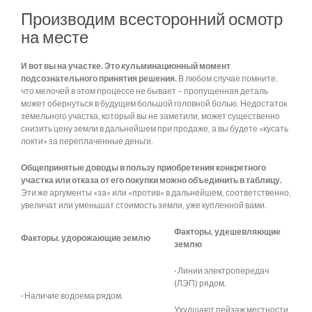
Производим всесторонний осмотр
на месте
И вот вы на участке. Это кульминационный момент
подсознательного принятия решения.
В любом случае помните,
что мелочей в этом процессе не бывает – пропущенная деталь
может обернуться в будущем большой головной болью. Недостаток
земельного участка, который вы не заметили, может существенно
снизить цену земли в дальнейшем при продаже, а вы будете «кусать
локти» за переплаченные деньги.
Общепринятые доводы в пользу приобретения конкретного
участка или отказа от его покупки можно объединить в таблицу.
Эти же аргументы «за» или «против» в дальнейшем, соответственно,
увеличат или уменьшат стоимость земли, уже купленной вами.
Факторы, удешевляющие
Факторы, удорожающие землю
землю
· Линии электропередач
(ЛЭП) рядом.
· Наличие водоема рядом.
Ухудшают пейзаж местности.