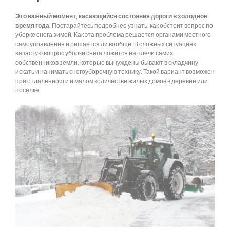
Это важный момент, касающийся состояния дороги в холодное
время года.
Постарайтесь подробнее узнать, как обстоит вопрос по
уборке снега зимой. Как эта проблема решается органами местного
самоуправления и решается ли вообще. В сложных ситуациях
зачастую вопрос уборки снега ложится на плечи самих
собственников земли, которые вынуждены бывают в складчину
искать и нанимать снегоуборочную технику. Такой вариант возможен
при отдаленности и малом количестве жилых домов в деревне или
поселке.