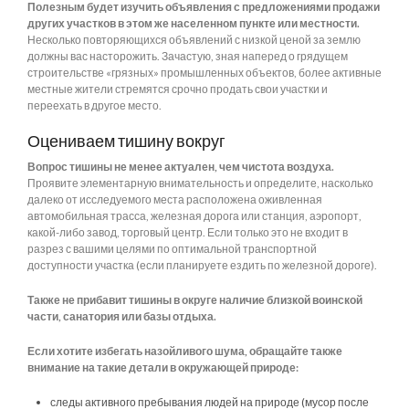
Полезным будет изучить объявления с предложениями продажи
других участков в этом же населенном пункте или местности.
Несколько повторяющихся объявлений с низкой ценой за землю
должны вас насторожить. Зачастую, зная наперед о грядущем
строительстве «грязных» промышленных объектов, более активные
местные жители стремятся срочно продать свои участки и
переехать в другое место.
Оцениваем тишину вокруг
Вопрос тишины не менее актуален, чем чистота воздуха.
Проявите элементарную внимательность и определите, насколько
далеко от исследуемого места расположена оживленная
автомобильная трасса, железная дорога или станция, аэропорт,
какой-либо завод, торговый центр. Если только это не входит в
разрез с вашими целями по оптимальной транспортной
доступности участка (если планируете ездить по железной дороге).
Также не прибавит тишины в округе наличие близкой воинской
части, санатория или базы отдыха.
Если хотите избегать назойливого шума, обращайте также
внимание на такие детали в окружающей природе:
следы активного пребывания людей на природе (мусор после