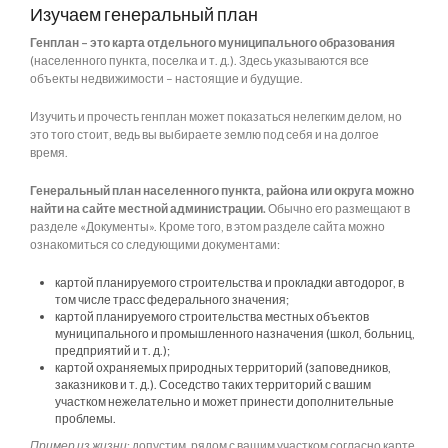
Изучаем генеральный план
Генплан – это карта отдельного муниципального образования
(населенного пункта, поселка и т. д.). Здесь указываются все
объекты недвижимости – настоящие и будущие.
Изучить и прочесть генплан может показаться нелегким делом, но
это того стоит, ведь вы выбираете землю под себя и на долгое
время.
Генеральный план населенного пункта, района или округа можно
найти на сайте местной администрации.
Обычно его размещают в
разделе «Документы». Кроме того, в этом разделе сайта можно
ознакомиться со следующими документами:
картой планируемого строительства и прокладки автодорог, в
том числе трасс федерального значения;
картой планируемого строительства местных объектов
муниципального и промышленного назначения (школ, больниц,
предприятий и т. д.);
картой охраняемых природных территорий (заповедников,
заказников и т. д.). Соседство таких территорий с вашим
участком нежелательно и может принести дополнительные
проблемы.
Пример из жизни
: допустим, рядом с вашим участком согласно карте