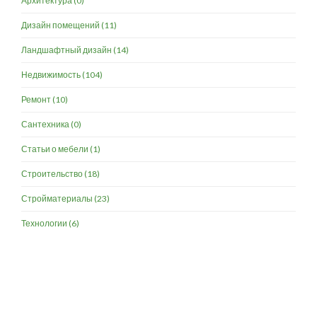
Архитектура
(0)
Дизайн помещений
(11)
Ландшафтный дизайн
(14)
Недвижимость
(104)
Ремонт
(10)
Сантехника
(0)
Статьи о мебели
(1)
Строительство
(18)
Стройматериалы
(23)
Технологии
(6)
Разработка и продвижение -
SeoZom
© 2026 novostroyrf.ru - Новостройки.
Любая информация, представленная на сайте, носит информационный
характер и не является публичной офертой, не является приглашением
делать оферты и не содержит существенных условий сделок,
заключаемых застройщиком. Описание объекта строительства и