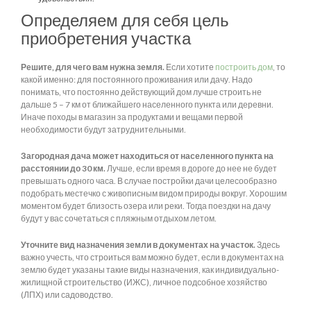
Определяем для себя цель
приобретения участка
Решите, для чего вам нужна земля.
Если хотите
построить дом
, то
какой именно: для постоянного проживания или дачу. Надо
понимать, что постоянно действующий дом лучше строить не
дальше 5 – 7 км от ближайшего населенного пункта или деревни.
Иначе походы в магазин за продуктами и вещами первой
необходимости будут затруднительными.
Загородная дача может находиться от населенного пункта на
расстоянии до 30 км.
Лучше, если время в дороге до нее не будет
превышать одного часа. В случае постройки дачи целесообразно
подобрать местечко с живописным видом природы вокруг. Хорошим
моментом будет близость озера или реки. Тогда поездки на дачу
будут у вас сочетаться с пляжным отдыхом летом.
Уточните вид назначения земли в документах на участок.
Здесь
важно учесть, что строиться вам можно будет, если в документах на
землю будет указаны такие виды назначения, как индивидуально-
жилищной строительство (ИЖС), личное подсобное хозяйство
(ЛПХ) или садоводство.