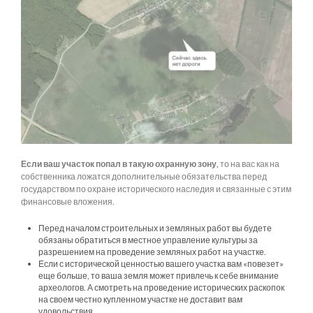
Если ваш участок попал в такую охранную зону,
то на вас как на
собственника ложатся дополнительные обязательства перед
государством по охране исторического наследия и связанные с этим
финансовые вложения.
Перед началом строительных и земляных работ вы будете
обязаны обратиться в местное управление культуры за
разрешением на проведение земляных работ на участке.
Если с исторической ценностью вашего участка вам «повезет»
еще больше, то ваша земля может привлечь к себе внимание
археологов. А смотреть на проведение исторических раскопок
на своем честно купленном участке не доставит вам
удовольствия.