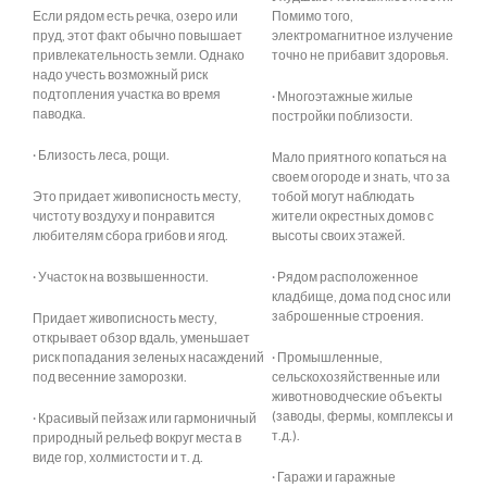
Если рядом есть речка, озеро или
Помимо того,
пруд, этот факт обычно повышает
электромагнитное излучение
привлекательность земли. Однако
точно не прибавит здоровья.
надо учесть возможный риск
подтопления участка во время
· Многоэтажные жилые
паводка.
постройки поблизости.
· Близость леса, рощи.
Мало приятного копаться на
своем огороде и знать, что за
Это придает живописность месту,
тобой могут наблюдать
чистоту воздуху и понравится
жители окрестных домов с
любителям сбора грибов и ягод.
высоты своих этажей.
· Участок на возвышенности.
· Рядом расположенное
кладбище, дома под снос или
заброшенные строения.
Придает живописность месту,
открывает обзор вдаль, уменьшает
риск попадания зеленых насаждений
· Промышленные,
под весенние заморозки.
сельскохозяйственные или
животноводческие объекты
(заводы, фермы, комплексы и
· Красивый пейзаж или гармоничный
т.д.).
природный рельеф вокруг места в
виде гор, холмистости и т. д.
· Гаражи и гаражные