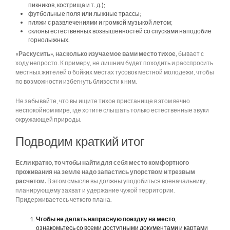
пикников, кострища и т. д.);
футбольные поля или лыжные трассы;
пляжи с развлечениями и громкой музыкой летом;
склоны естественных возвышенностей со спусками наподобие
горнолыжных.
«Раскусить», насколько изучаемое вами место тихое,
бывает с
ходу непросто. К примеру, не лишним будет походить и расспросить
местных жителей о бойких местах тусовок местной молодежи, чтобы
по возможности избегнуть близости к ним.
Не забывайте, что вы ищите тихое пристанище в этом вечно
неспокойном мире, где хотите слышать только естественные звуки
окружающей природы.
Подводим краткий итог
Если кратко, то чтобы найти для себя место комфортного
проживания на земле надо запастись упорством и трезвым
расчетом.
В этом смысле вы должны уподобиться военачальнику,
планирующему захват и удержание чужой территории.
Придерживаетесь четкого плана.
Чтобы не делать напрасную поездку на место
,
ознакомьтесь со всеми доступными документами и картами