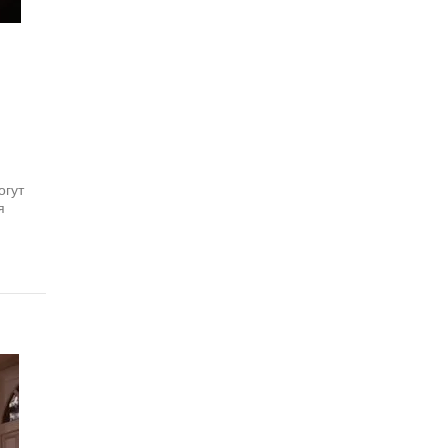
огут
я