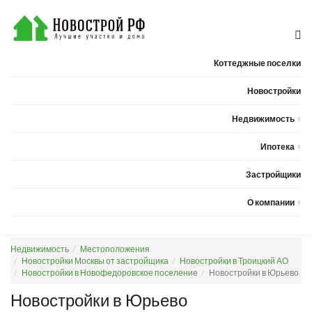
Коттеджные поселки
Новостройки
Недвижимость
Квартиры
Ипотека
Дома
Калькулятор ипотеки
Застройщики
Земельные участки
О компании
Новости
Недвижимость
Местоположения
Статьи
Новостройки Москвы от застройщика
Новостройки в Троицкий АО
Новостройки в Новофедоровское поселение
Новостройки в Юрьево
Компания
Новостройки в Юрьево
Контакты