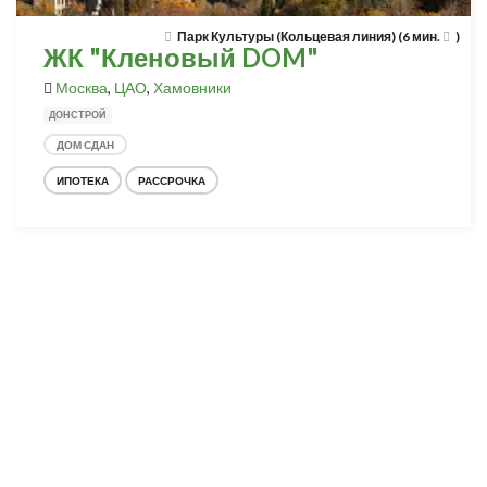
Парк Культуры (Кольцевая линия) (6 мин.
)
ЖК "Кленовый DOM"
Москва
,
ЦАО
,
Хамовники
ДОНСТРОЙ
ДОМ СДАН
ИПОТЕКА
РАССРОЧКА
Разработка и продвижение -
SeoZom
© 2026 novostroyrf.ru - Новостройки.
Любая информация, представленная на сайте, носит информационный
характер и не является публичной офертой, не является приглашением
делать оферты и не содержит существенных условий сделок,
заключаемых застройщиком. Описание объекта строительства и
инфраструктуры, представленное на сайте, является концепцией и
носит информационный характер. Раскрытие информации
застройщиком (в том числе размещение проектных деклараций и иных
обязательных документов) в соответствии со статьей 3.1. Федерального
закона от 30.12.2004 № 214-фз «об участии в долевом строительстве