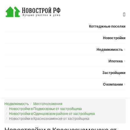
Коттеджные поселки
Новостройки
Недвижимость
Квартиры
Ипотека
Дома
Калькулятор ипотеки
Застройщики
Земельные участки
О компании
Новости
Недвижимость
Местоположения
Статьи
Новостройки в Подмосковье от застройщика
Новостройки в Одинцовском районе от застройщика
Компания
Новостройки в Краснознаменске от застройщика
Контакты
Новостройки в Краснознаменске от