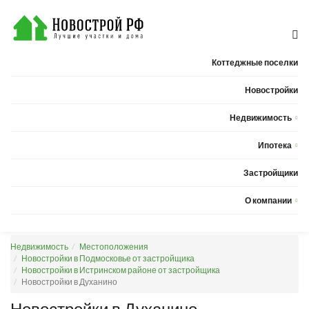
Коттеджные поселки
Новостройки
Недвижимость
Квартиры
Ипотека
Дома
Калькулятор ипотеки
Застройщики
Земельные участки
О компании
Новости
Недвижимость
Местоположения
Статьи
Новостройки в Подмосковье от застройщика
Новостройки в Истринском районе от застройщика
Компания
Новостройки в Духанино
Контакты
Новостройки в Духанино