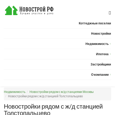
Коттеджные поселки
Новостройки
Недвижимость
Квартиры
Ипотека
Дома
Калькулятор ипотеки
Застройщики
Земельные участки
О компании
Новости
Недвижимость
Новостройки рядом с ж/д станциями Москвы
Статьи
Новостройки рядом с ж/д станцией Толстопальцево
Компания
Новостройки рядом с ж/д станцией
Толстопальцево
Контакты