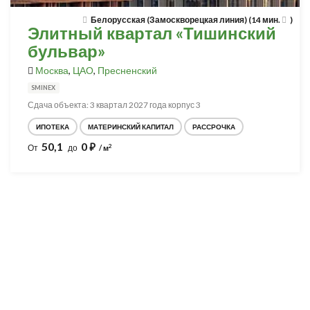
Белорусская (Замоскворецкая линия) (14 мин.
)
Элитный квартал «Тишинский
бульвар»
Москва
,
ЦАО
,
Пресненский
SMINEX
Сдача объекта: 3 квартал 2027 года корпус 3
ИПОТЕКА
МАТЕРИНСКИЙ КАПИТАЛ
РАССРОЧКА
50,1
0
⃏
2
От
до
/ м
Разработка и продвижение -
SeoZom
© 2026 novostroyrf.ru - Новостройки.
Любая информация, представленная на сайте, носит информационный
характер и не является публичной офертой, не является приглашением
делать оферты и не содержит существенных условий сделок,
заключаемых застройщиком. Описание объекта строительства и
инфраструктуры, представленное на сайте, является концепцией и
носит информационный характер. Раскрытие информации