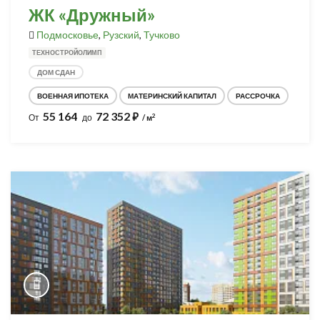
ЖК «Дружный»
Подмосковье
,
Рузский
,
Тучково
ТЕХНОСТРОЙОЛИМП
ДОМ СДАН
ВОЕННАЯ ИПОТЕКА
МАТЕРИНСКИЙ КАПИТАЛ
РАССРОЧКА
55 164
72 352
⃏
2
От
до
/ м