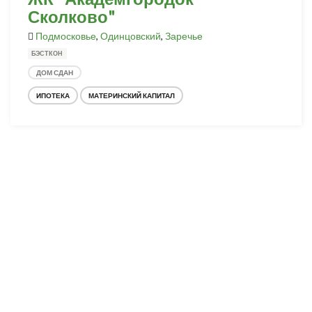
Сколково"
Подмосковье
,
Одинцовский
,
Заречье
БЭСТКОН
ДОМ СДАН
ИПОТЕКА
МАТЕРИНСКИЙ КАПИТАЛ
Разработка и продвижение -
SeoZom
© 2026 novostroyrf.ru - Новостройки.
Любая информация, представленная на сайте, носит информационный
характер и не является публичной офертой, не является приглашением
делать оферты и не содержит существенных условий сделок,
заключаемых застройщиком. Описание объекта строительства и
инфраструктуры, представленное на сайте, является концепцией и
носит информационный характер. Раскрытие информации
застройщиком (в том числе размещение проектных деклараций и иных
обязательных документов) в соответствии со статьей 3.1. Федерального
закона от 30.12.2004 № 214-фз «об участии в долевом строительстве
многоквартирных домов и иных объектов недвижимости и о внесении