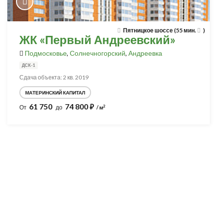
Пятницкое шоссе (55 мин.
)
ЖК «Первый Андреевский»
Подмосковье
,
Солнечногорский
,
Андреевка
ДСК-1
Сдача объекта: 2 кв. 2019
МАТЕРИНСКИЙ КАПИТАЛ
61 750
74 800
⃏
2
От
до
/ м
Разработка и продвижение -
SeoZom
© 2026 novostroyrf.ru - Новостройки.
Любая информация, представленная на сайте, носит информационный
характер и не является публичной офертой, не является приглашением
делать оферты и не содержит существенных условий сделок,
заключаемых застройщиком. Описание объекта строительства и
инфраструктуры, представленное на сайте, является концепцией и
носит информационный характер. Раскрытие информации