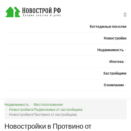
Коттеджные поселки
Новостройки
Недвижимость
Квартиры
Ипотека
Дома
Калькулятор ипотеки
Застройщики
Земельные участки
О компании
Новости
Недвижимость
Местоположения
Статьи
Новостройки в Подмосковье от застройщика
Новостройки в Протвино от застройщика
Компания
Новостройки в Протвино от
Контакты