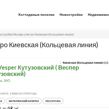
Коттеджные поселки
Новостройки
Недвижимо
остройки Москвы у метро Киевская (Кольцевая линия)
ро Киевская (Кольцевая линия)
Киевская (Кольцевая линия) (15
esper Кутузовский ( Веспер
узовский)
а
,
ЗАО
ъекта: 1 квартал 2028 года
КА
МАТЕРИНСКИЙ КАПИТАЛ
РАССРОЧКА
8
0
до
⃏
2
/ м