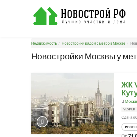
Недвижимость
Новостройки рядом с метро в Москве
Нов
Новостройки Москвы у мет
ЖК V
Кут
Москв
VESPER
Сдача об
ИПОТЕ
71,
От