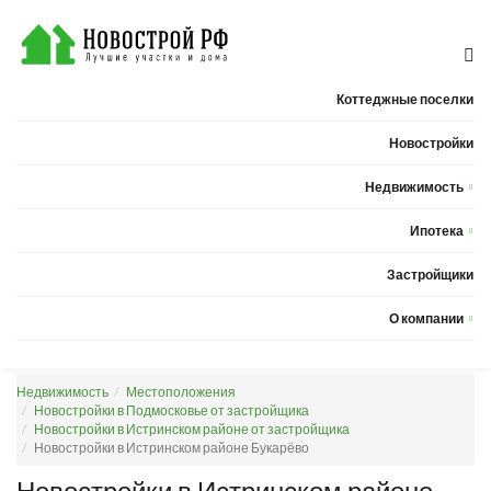
Коттеджные поселки
Новостройки
Недвижимость
Квартиры
Ипотека
Дома
Калькулятор ипотеки
Застройщики
Земельные участки
О компании
Новости
Недвижимость
Местоположения
Статьи
Новостройки в Подмосковье от застройщика
Новостройки в Истринском районе от застройщика
Компания
Новостройки в Истринском районе Букарёво
Контакты
Новостройки в Истринском районе