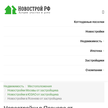
Коттеджные поселки
Новостройки
Недвижимость
Квартиры
Ипотека
Дома
Калькулятор ипотеки
Застройщики
Земельные участки
О компании
Новости
Недвижимость
Местоположения
Статьи
Новостройки Москвы от застройщика
Новостройки в ЮЗАО от застройщика
Компания
Новостройки в Ясенево от застройщика
Контакты
Новостройки в Ясенево от