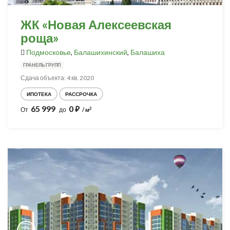
ЖК «Новая Алексеевская
роща»
Подмосковье
,
Балашихинский
,
Балашиха
ГРАНЕЛЬ ГРУПП
Сдача объекта: 4 кв. 2020
ИПОТЕКА
РАССРОЧКА
65 999
0
⃏
2
От
до
/ м