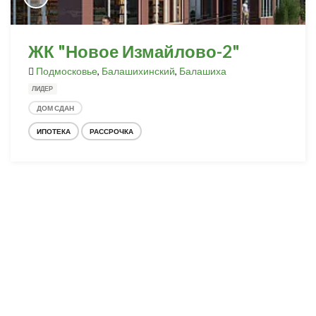
ЖК "Новое Измайлово-2"
Подмосковье
,
Балашихинский
,
Балашиха
ЛИДЕР
ДОМ СДАН
ИПОТЕКА
РАССРОЧКА
Разработка и продвижение -
SeoZom
© 2026 novostroyrf.ru - Новостройки.
Любая информация, представленная на сайте, носит информационный
характер и не является публичной офертой, не является приглашением
делать оферты и не содержит существенных условий сделок,
заключаемых застройщиком. Описание объекта строительства и
инфраструктуры, представленное на сайте, является концепцией и
носит информационный характер. Раскрытие информации
застройщиком (в том числе размещение проектных деклараций и иных
обязательных документов) в соответствии со статьей 3.1. Федерального