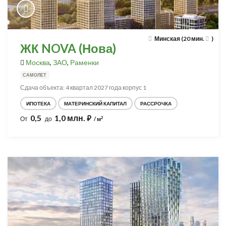
Минская (20 мин.
)
ЖК NOVA (Нова)
Москва
,
ЗАО
,
Раменки
САМОЛЕТ
Сдача объекта: 4 квартал 2027 года корпус 1
ИПОТЕКА
МАТЕРИНСКИЙ КАПИТАЛ
РАССРОЧКА
0,5
1,0 млн.
⃏
2
От
до
/ м