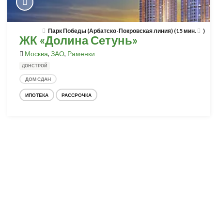
Парк Победы (Арбатско-Покровская линия) (15 мин.
)
ЖК «Долина Сетунь»
Москва
,
ЗАО
,
Раменки
ДОНСТРОЙ
ДОМ СДАН
ИПОТЕКА
РАССРОЧКА
Разработка и продвижение -
SeoZom
© 2026 novostroyrf.ru - Новостройки.
Любая информация, представленная на сайте, носит информационный
характер и не является публичной офертой, не является приглашением
делать оферты и не содержит существенных условий сделок,
заключаемых застройщиком. Описание объекта строительства и
инфраструктуры, представленное на сайте, является концепцией и
носит информационный характер. Раскрытие информации
застройщиком (в том числе размещение проектных деклараций и иных