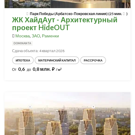
Парк Победы (Арбатско-Покровская линия) (25 мин.
)
ЖК ХайдАут - Архитектурный
проект HideOUT
Москва
,
ЗАО
,
Раменки
DOMINANTA
Сдача объекта: 4 квартал 2028
ИПОТЕКА
МАТЕРИНСКИЙ КАПИТАЛ
РАССРОЧКА
0,6
0,8 млн.
⃏
2
От
до
/ м