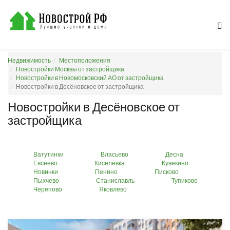
Недвижимость
Местоположения
Новостройки Москвы от застройщика
Новостройки в Новомосковский АО от застройщика
Новостройки в Десёновское от застройщика
Новостройки в Десёновское от
застройщика
Ватутинки
Власьево
Десна
Евсеево
Киселёвка
Кувекино
Новинки
Пенино
Писково
Пыхчево
Станиславль
Тупиково
Черепово
Яковлево