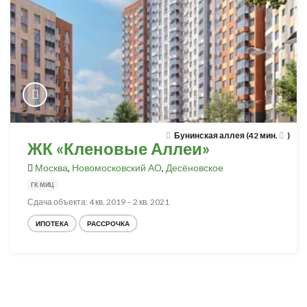
Бунинская аллея (42 мин.
)
ЖК «Кленовые Аллеи»
Москва
,
Новомосковский АО
,
Десёновское
ГК МИЦ
Сдача объекта: 4 кв. 2019 – 2 кв. 2021
ИПОТЕКА
РАССРОЧКА
Разработка и продвижение -
SeoZom
© 2026 novostroyrf.ru - Новостройки.